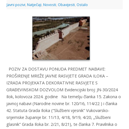
Javni pozivi
,
Natječaji
,
Novosti
,
Obavijesti
,
Ostalo
POZIV ZA DOSTAVU PONUDA PREDMET NABAVE:
PROŠIRENJE MREŽE JAVNE RASVJETE GRADA ILOKA –
IZRADA PROJEKATA DEKORATIVNE RASVJETE S
GRAĐEVINSKOM DOZVOLOM Evidencijski broj: JN-30/2024
Ilok, kolovoza 2024. godine Na temelju članka 15. Zakona o
javnoj nabavi (Narodne novine br. 120/16, 114/22 ) i članka
42. Statuta Grada Iloka (“Službeni vjesnik” Vukovarsko-
srijemske županije br. 11/13, 4/18, 9/19, 4/20, „Službeni
glasnik“ Grada Iloka br. 2/21, 8/21), te članka 7. Pravilnika o