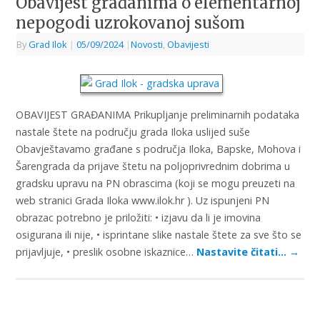
Obavijest građanima o elementarnoj
nepogodi uzrokovanoj sušom
By
Grad Ilok
|
05/09/2024
|
Novosti
,
Obavijesti
OBAVIJEST GRAĐANIMA Prikupljanje preliminarnih podataka
nastale štete na području grada Iloka uslijed suše
Obavještavamo građane s područja Iloka, Bapske, Mohova i
Šarengrada da prijave štetu na poljoprivrednim dobrima u
gradsku upravu na PN obrascima (koji se mogu preuzeti na
web stranici Grada Iloka www.ilok.hr ). Uz ispunjeni PN
obrazac potrebno je priložiti: • izjavu da li je imovina
osigurana ili nije, • isprintane slike nastale štete za sve što se
prijavljuje, • preslik osobne iskaznice…
Nastavite čitati…
→