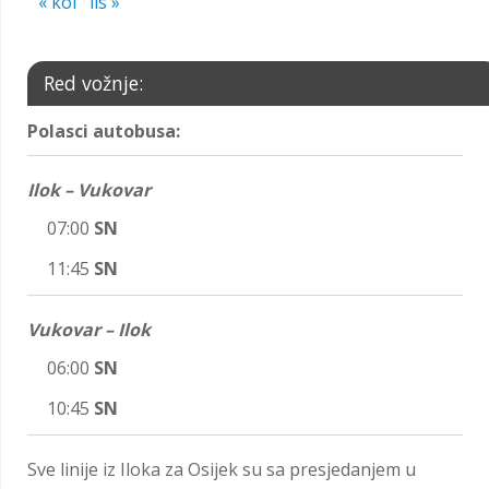
« kol
lis »
Red vožnje:
Polasci autobusa:
Ilok – Vukovar
07:00
SN
11:45
SN
Vukovar – Ilok
06:00
SN
10:45
SN
Sve linije iz Iloka za Osijek su sa presjedanjem u