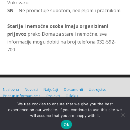
Vukovaru.
SN
– Ne prometuje subotom, nedjeljom i praznikom
Starije i nemoćne osobe imaju organizirani
prijevoz
preko Doma za stare i nemoćne, sve
informacije mogu dobiti na broj telefona 032-592-
700
Naslovna
Novosti
Natječaji
Dokumenti
Ustrojstvo
Pristup informacijama
Projekti
O Iloku
We use cookies to ensure that we give you the best
Grad Ilok (C) Sva prava pridržana. Izradio:
Admin d.o.o.
experience on our website. If you continue to use this site we
will assume that you are happy with it.
Grad Ilok
| Powered by
Mantra
&
WordPress.
Ok