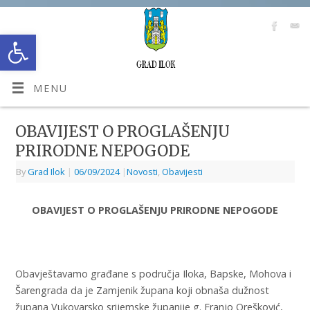
Open toolbar
MENU
OBAVIJEST O PROGLAŠENJU
PRIRODNE NEPOGODE
By
Grad Ilok
|
06/09/2024
|
Novosti
,
Obavijesti
OBAVIJEST O PROGLAŠENJU PRIRODNE NEPOGODE
Obavještavamo građane s područja Iloka, Bapske, Mohova i
Šarengrada da je Zamjenik župana koji obnaša dužnost
župana Vukovarsko srijemske županije g. Franjo Orešković,