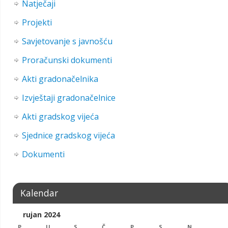
Natječaji
Projekti
Savjetovanje s javnošću
Proračunski dokumenti
Akti gradonačelnika
Izvještaji gradonačelnice
Akti gradskog vijeća
Sjednice gradskog vijeća
Dokumenti
Kalendar
rujan 2024
P
U
S
Č
P
S
N