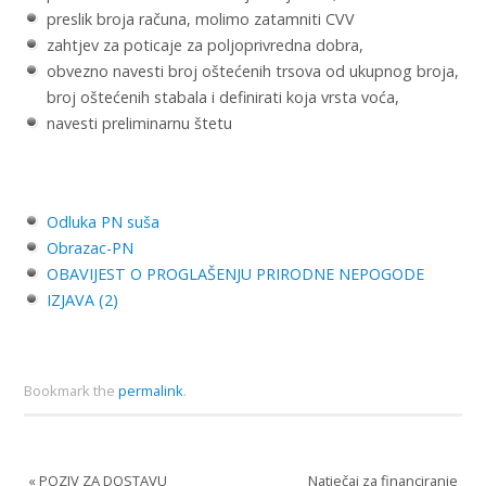
preslik broja računa, molimo zatamniti CVV
zahtjev za poticaje za poljoprivredna dobra,
obvezno navesti broj oštećenih trsova od ukupnog broja,
broj oštećenih stabala i definirati koja vrsta voća,
navesti preliminarnu štetu
Odluka PN suša
Obrazac-PN
OBAVIJEST O PROGLAŠENJU PRIRODNE NEPOGODE
IZJAVA (2)
Bookmark the
permalink
.
«
POZIV ZA DOSTAVU
Natječaj za financiranje