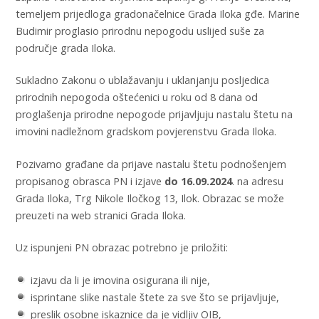
temeljem prijedloga gradonačelnice Grada Iloka gđe. Marine
Budimir proglasio prirodnu nepogodu uslijed suše za
područje grada Iloka.
Sukladno Zakonu o ublažavanju i uklanjanju posljedica
prirodnih nepogoda oštećenici u roku od 8 dana od
proglašenja prirodne nepogode prijavljuju nastalu štetu na
imovini nadležnom gradskom povjerenstvu Grada Iloka.
Pozivamo građane da prijave nastalu štetu podnošenjem
propisanog obrasca PN i izjave
do 16.09.2024
. na adresu
Grada Iloka, Trg Nikole Iločkog 13, Ilok. Obrazac se može
preuzeti na web stranici Grada Iloka.
Uz ispunjeni PN obrazac potrebno je priložiti:
izjavu da li je imovina osigurana ili nije,
isprintane slike nastale štete za sve što se prijavljuje,
preslik osobne iskaznice da je vidljiv OIB,