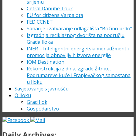
srijemu
Cetral Danube Tour
EU for citizens Varpalota
FED CCNET
Sanacije i zatvaranje odlagališta “Božino brdo”
Izgradnja reciklažnog dvorišta na području
Grada Iloka
INER – Inteligentni energetski menadžment i
promocija obnovljivih izvora energije
IQM Destination
Rekonstrukcija zidina, zgrade Žitnice,
Podrumareve kuće i Franjevačkog samostana
u Iloku
Savjetovanje s javnošću
O Iloku
Grad Ilok
Gospodarstvo
Daily Archives: