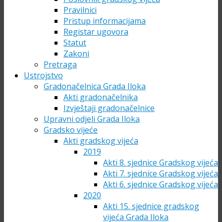
Pravilnici
Pristup informacijama
Registar ugovora
Statut
Zakoni
Pretraga
Ustrojstvo
Gradonačelnica Grada Iloka
Akti gradonačelnika
Izvještaji gradonačelnice
Upravni odjeli Grada Iloka
Gradsko vijeće
Akti gradskog vijeća
2019
Akti 8. sjednice Gradskog vijeća
Akti 7. sjednice Gradskog vijeća
Akti 6. sjednice Gradskog vijeća
2020
Akti 15. sjednice gradskog
vijeća Grada Iloka