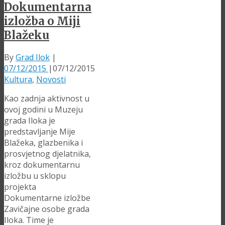
Dokumentarna
izložba o Miji
Blažeku
By
Grad Ilok
|
07/12/2015
|
07/12/2015
Kultura
,
Novosti
Kao zadnja aktivnost u
ovoj godini u Muzeju
grada Iloka je
predstavljanje Mije
Blažeka, glazbenika i
prosvjetnog djelatnika,
kroz dokumentarnu
izložbu u sklopu
projekta
Dokumentarne izložbe
Zavičajne osobe grada
Iloka. Time je