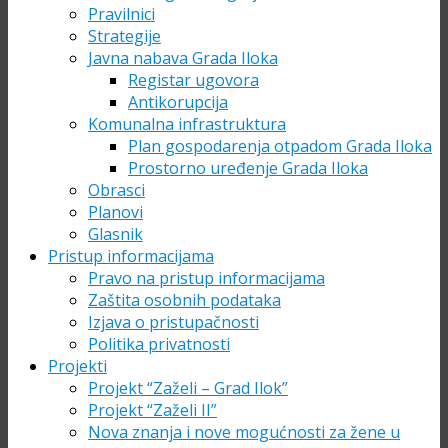
Pravilnici
Strategije
Javna nabava Grada Iloka
Registar ugovora
Antikorupcija
Komunalna infrastruktura
Plan gospodarenja otpadom Grada Iloka
Prostorno uređenje Grada Iloka
Obrasci
Planovi
Glasnik
Pristup informacijama
Pravo na pristup informacijama
Zaštita osobnih podataka
Izjava o pristupačnosti
Politika privatnosti
Projekti
Projekt “Zaželi – Grad Ilok”
Projekt “Zaželi II”
Nova znanja i nove mogućnosti za žene u