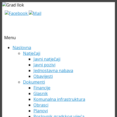
Menu
Skip
Naslovna
to
Natječaji
content
Javni natječaji
Javni pozivi
Jednostavna nabava
Obavijesti
Dokumenti
Financije
Glasnik
Komunalna infrastruktura
Obrasci
Planovi
Poslovnik gradskog vijeća