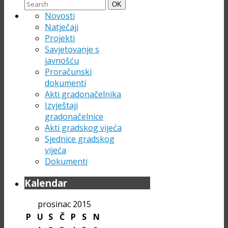
Search
Search
OK
for:
Novosti
Natječaji
Projekti
Savjetovanje s
javnošću
Proračunski
dokumenti
Akti gradonačelnika
Izvještaji
gradonačelnice
Akti gradskog vijeća
Sjednice gradskog
vijeća
Dokumenti
Kalendar
prosinac 2015
P
U
S
Č
P
S
N