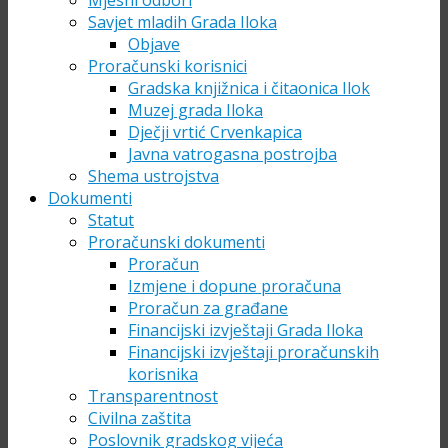
Mjesni odbori
Savjet mladih Grada Iloka
Objave
Proračunski korisnici
Gradska knjižnica i čitaonica Ilok
Muzej grada Iloka
Dječji vrtić Crvenkapica
Javna vatrogasna postrojba
Shema ustrojstva
Dokumenti
Statut
Proračunski dokumenti
Proračun
Izmjene i dopune proračuna
Proračun za građane
Financijski izvještaji Grada Iloka
Financijski izvještaji proračunskih
korisnika
Transparentnost
Civilna zaštita
Poslovnik gradskog vijeća