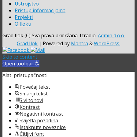
Ustrojstvo
Pristup informacijama
Projekti
O Iloku
Grad Ilok (C) Sva prava pridržana. Izradio:
Admin d.o.o.
Grad Ilok
| Powered by
Mantra
&
WordPress.
Skip to content
Open toolbar
Alati pristupačnosti
Povećaj tekst
Smanji tekst
Sivi tonovi
Kontrast
Negativni kontrast
Svijetla pozadina
Istaknute poveznice
Čitljivi font