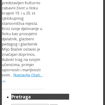
predstavljen Kulturno
zabavni život u Iloku
krajem 19. i u 20. st.
cjelokupnog
stanovništva mjesta.
Kroz svoje djelovanje u
Iloku kao prosvjetni
djelatnik, glazbeni
pedagog i glazbenik
Mijo Blažek ostavio je
značajan doprinos,
duboki trag na svojim
učenicima, primjer
upornosti i marljivosti
svim…
Nastavite čitati…
→
Pretraga