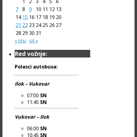
1
2
3
4
5
6
7
8
9
10
11
12
13
14
15
16
17
18
19
20
21
22
23
24
25
26
27
28
29
30
31
« stu
sij »
Red vožnje:
Polasci autobusa:
Ilok – Vukovar
07:00
SN
11:45
SN
Vukovar – Ilok
06:00
SN
10:45
SN