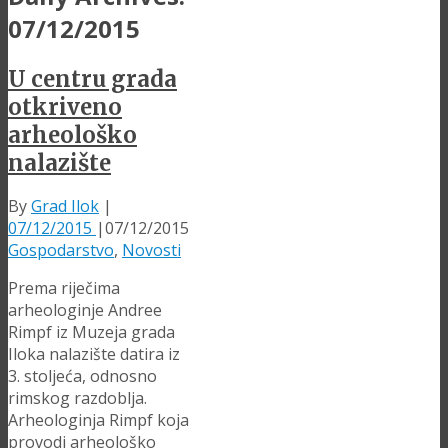
07/12/2015
U centru grada
otkriveno
arheološko
nalazište
By
Grad Ilok
|
07/12/2015
|
07/12/2015
Gospodarstvo
,
Novosti
Prema riječima
arheologinje Andree
Rimpf iz Muzeja grada
Iloka nalazište datira iz
3. stoljeća, odnosno
rimskog razdoblja.
Arheologinja Rimpf koja
provodi arheološko