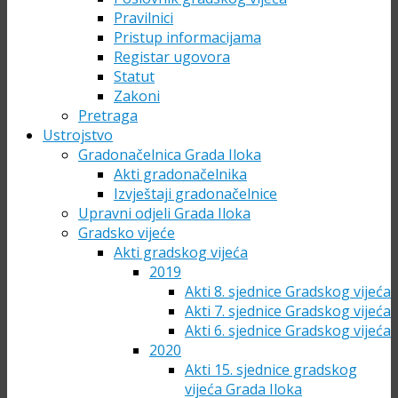
Pravilnici
Pristup informacijama
Registar ugovora
Statut
Zakoni
Pretraga
Ustrojstvo
Gradonačelnica Grada Iloka
Akti gradonačelnika
Izvještaji gradonačelnice
Upravni odjeli Grada Iloka
Gradsko vijeće
Akti gradskog vijeća
2019
Akti 8. sjednice Gradskog vijeća
Akti 7. sjednice Gradskog vijeća
Akti 6. sjednice Gradskog vijeća
2020
Akti 15. sjednice gradskog
vijeća Grada Iloka