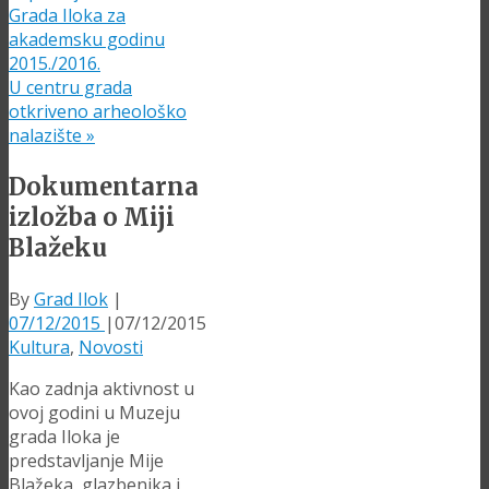
Grada Iloka za
akademsku godinu
2015./2016.
U centru grada
otkriveno arheološko
nalazište
»
Dokumentarna
izložba o Miji
Blažeku
By
Grad Ilok
|
07/12/2015
|
07/12/2015
Kultura
,
Novosti
Kao zadnja aktivnost u
ovoj godini u Muzeju
grada Iloka je
predstavljanje Mije
Blažeka, glazbenika i