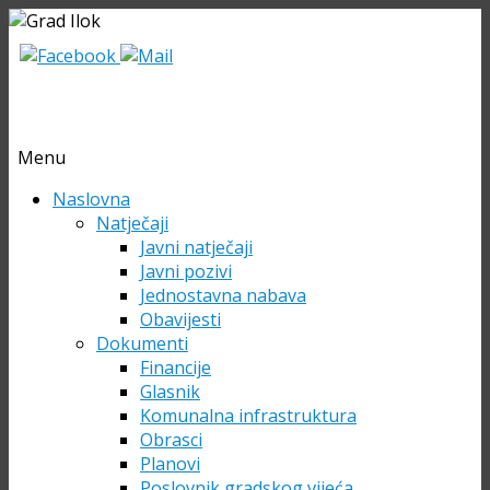
Menu
Skip
Naslovna
to
Natječaji
content
Javni natječaji
Javni pozivi
Jednostavna nabava
Obavijesti
Dokumenti
Financije
Glasnik
Komunalna infrastruktura
Obrasci
Planovi
Poslovnik gradskog vijeća