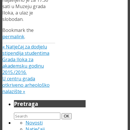
najavljeno je za 17:30
sati u Muzeju grada
Iloka, a ulaz je
slobodan.
Bookmark the
permalink
.
«
Natječaj za dodjelu
stipendija studentima
Grada Iloka za
akademsku godinu
2015./2016.
U centru grada
otkriveno arheološko
nalazište
»
Pretraga
Search
Search
OK
for:
Novosti
Natječaji