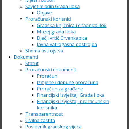
Mjesni odbori
Savjet mladih Grada Iloka
Objave
Proračunski korisnici
Gradska knjižnica i čitaonica Ilok
Muzej grada Iloka
Dječji vrtić Crvenkapica
Javna vatrogasna postrojba
Shema ustrojstva
Dokumenti
Statut
Proračunski dokumenti
Proračun
Izmjene i dopune proračuna
Proračun za građane
Financijski izvještaji Grada Iloka
Financijski izvještaji proračunskih
korisnika
Transparentnost
Civilna zaštita
Poslovnik gradskog vijeća