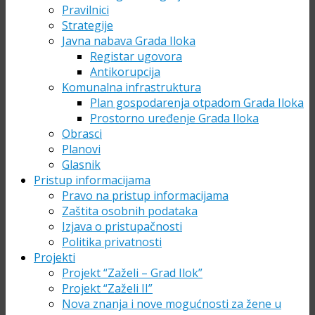
Pravilnici
Strategije
Javna nabava Grada Iloka
Registar ugovora
Antikorupcija
Komunalna infrastruktura
Plan gospodarenja otpadom Grada Iloka
Prostorno uređenje Grada Iloka
Obrasci
Planovi
Glasnik
Pristup informacijama
Pravo na pristup informacijama
Zaštita osobnih podataka
Izjava o pristupačnosti
Politika privatnosti
Projekti
Projekt “Zaželi – Grad Ilok”
Projekt “Zaželi II”
Nova znanja i nove mogućnosti za žene u