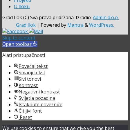
Projekti
O Iloku
Grad Ilok (C) Sva prava pridržana. Izradio:
Admin d.o.o.
Grad Ilok
| Powered by
Mantra
&
WordPress.
Skip to content
Open toolbar
Alati pristupačnosti
Povećaj tekst
Smanji tekst
Sivi tonovi
Kontrast
Negativni kontrast
Svijetla pozadina
Istaknute poveznice
Čitljivi font
Reset
We use cookies to ensure that we give you the best