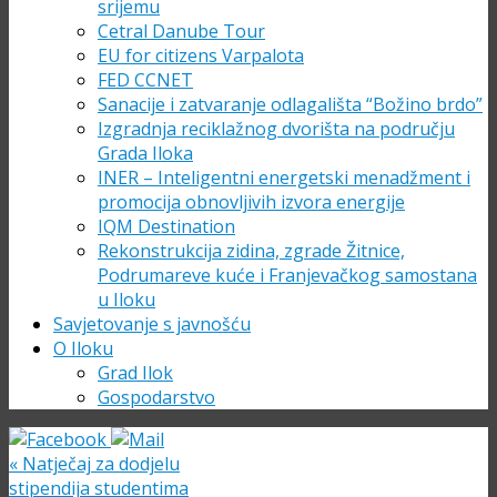
srijemu
Cetral Danube Tour
EU for citizens Varpalota
FED CCNET
Sanacije i zatvaranje odlagališta “Božino brdo”
Izgradnja reciklažnog dvorišta na području
Grada Iloka
INER – Inteligentni energetski menadžment i
promocija obnovljivih izvora energije
IQM Destination
Rekonstrukcija zidina, zgrade Žitnice,
Podrumareve kuće i Franjevačkog samostana
u Iloku
Savjetovanje s javnošću
O Iloku
Grad Ilok
Gospodarstvo
«
Natječaj za dodjelu
stipendija studentima