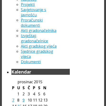
Projekti
Savjetovanje s
javnošću
Proračunski
dokumenti
Akti gradonačelnika
Izvještaji
gradonačelnice
Akti gradskog vijeća
Sjednice gradskog
vijeća
Dokumenti
Kalendar
prosinac 2015
P
U
S
Č
P
S
N
1
2
3
4
5
6
7
8
9
10
11
12
13