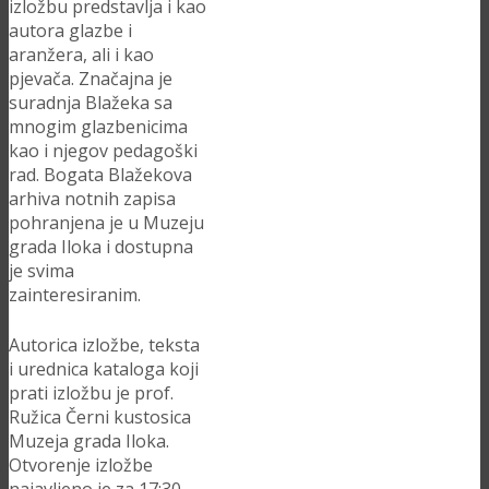
izložbu predstavlja i kao
autora glazbe i
aranžera, ali i kao
pjevača. Značajna je
suradnja Blažeka sa
mnogim glazbenicima
kao i njegov pedagoški
rad. Bogata Blažekova
arhiva notnih zapisa
pohranjena je u Muzeju
grada Iloka i dostupna
je svima
zainteresiranim.
Autorica izložbe, teksta
i urednica kataloga koji
prati izložbu je prof.
Ružica Černi kustosica
Muzeja grada Iloka.
Otvorenje izložbe