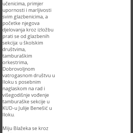
učenicima, primjer
upornosti i marljivosti
svim glazbenicima, a
početke njegova
djelovanja kroz izložbu
prati se od glazbenih
sekcija: u školskim
društvima,
tamburaškim
orkestrima,
Dobrovoljnom
vatrogasnom društvu u
Iloku s posebnim
naglaskom na rad i
višegodišnje vođenje
tamburaške sekcije u
KUD-u Julije Benešić u
Iloku.
Miju Blažeka se kroz