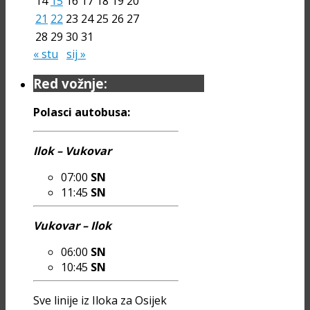
14
15
16
17
18
19
20
21
22
23
24
25
26
27
28
29
30
31
« stu
sij »
Red vožnje:
Polasci autobusa:
Ilok – Vukovar
07:00
SN
11:45
SN
Vukovar – Ilok
06:00
SN
10:45
SN
Sve linije iz Iloka za Osijek