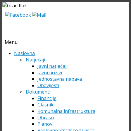
Menu
Skip
Naslovna
to
Natječaji
content
Javni natječaji
Javni pozivi
Jednostavna nabava
Obavijesti
Dokumenti
Financije
Glasnik
Komunalna infrastruktura
Obrasci
Planovi
Poslovnik gradskog vijeća