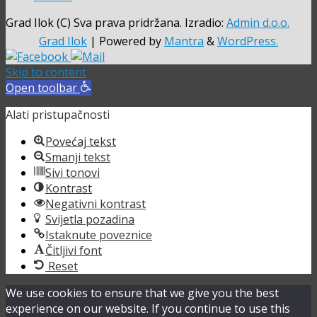
Grad Ilok (C) Sva prava pridržana. Izradio:
Admin d.o.o.
Grad Ilok
| Powered by
Mantra
&
WordPress.
Skip to content
Open toolbar
Alati pristupačnosti
Povećaj tekst
Smanji tekst
Sivi tonovi
Kontrast
Negativni kontrast
Svijetla pozadina
Istaknute poveznice
Čitljivi font
Reset
We use cookies to ensure that we give you the best
experience on our website. If you continue to use this