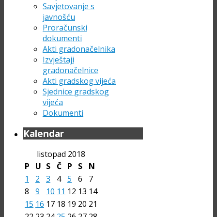
Savjetovanje s
javnošću
Proračunski
dokumenti
Akti gradonačelnika
Izvještaji
gradonačelnice
Akti gradskog vijeća
Sjednice gradskog
vijeća
Dokumenti
Kalendar
listopad 2018
P
U
S
Č
P
S
N
1
2
3
4
5
6
7
8
9
10
11
12
13
14
15
16
17
18
19
20
21
22
23
24
25
26
27
28