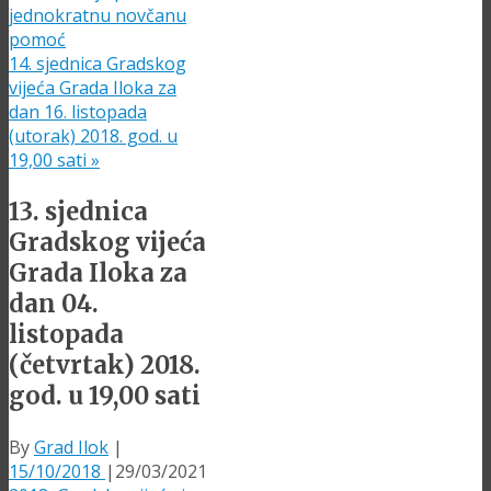
jednokratnu novčanu
pomoć
14. sjednica Gradskog
vijeća Grada Iloka za
dan 16. listopada
(utorak) 2018. god. u
19,00 sati
»
13. sjednica
Gradskog vijeća
Grada Iloka za
dan 04.
listopada
(četvrtak) 2018.
god. u 19,00 sati
By
Grad Ilok
|
15/10/2018
|
29/03/2021