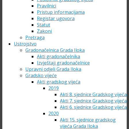
Pravilnici
Pristup informacijama
Registar ugovora
Statut
Zakoni
Pretraga
Ustrojstvo
Gradonačelnica Grada Iloka
Akti gradonačelnika
Izvještaji gradonačelnice
Upravni odjeli Grada Iloka
Gradsko vijeće
Akti gradskog vijeća
2019
Akti 8. sjednice Gradskog vijeća
Akti 7. sjednice Gradskog vijeća
Akti 6. sjednice Gradskog vijeća
2020
Akti 15. sjednice gradskog
vijeća Grada Iloka