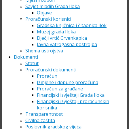
Mjesni odbori
Savjet mladih Grada Iloka
Objave
Proračunski korisnici
Gradska knjižnica i čitaonica Ilok
Muzej grada Iloka
Dječji vrtić Crvenkapica
Javna vatrogasna postrojba
Shema ustrojstva
Dokumenti
Statut
Proračunski dokumenti
Proračun
Izmjene i dopune proračuna
Proračun za građane
Financijski izvještaji Grada Iloka
Financijski izvještaji proračunskih
korisnika
Transparentnost
Civilna zaštita
Poslovnik gradskog vijeća