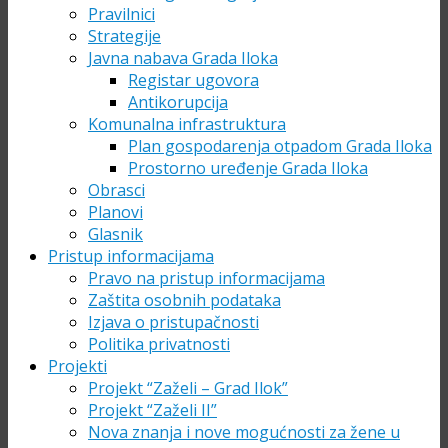
Pravilnici
Strategije
Javna nabava Grada Iloka
Registar ugovora
Antikorupcija
Komunalna infrastruktura
Plan gospodarenja otpadom Grada Iloka
Prostorno uređenje Grada Iloka
Obrasci
Planovi
Glasnik
Pristup informacijama
Pravo na pristup informacijama
Zaštita osobnih podataka
Izjava o pristupačnosti
Politika privatnosti
Projekti
Projekt “Zaželi – Grad Ilok”
Projekt “Zaželi II”
Nova znanja i nove mogućnosti za žene u