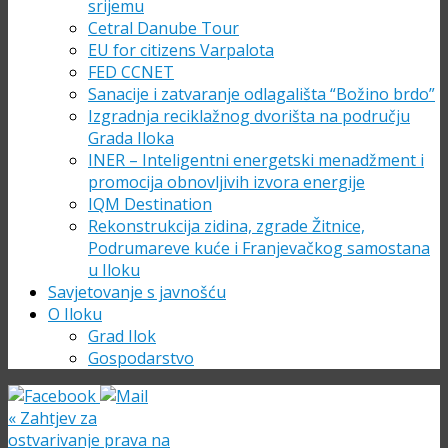
srijemu
Cetral Danube Tour
EU for citizens Varpalota
FED CCNET
Sanacije i zatvaranje odlagališta “Božino brdo”
Izgradnja reciklažnog dvorišta na području
Grada Iloka
INER – Inteligentni energetski menadžment i
promocija obnovljivih izvora energije
IQM Destination
Rekonstrukcija zidina, zgrade Žitnice,
Podrumareve kuće i Franjevačkog samostana
u Iloku
Savjetovanje s javnošću
O Iloku
Grad Ilok
Gospodarstvo
«
Zahtjev za
ostvarivanje prava na