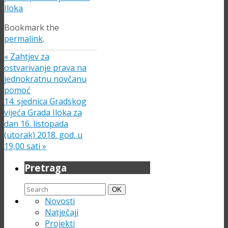
Iloka
Bookmark the
permalink
.
«
Zahtjev za
ostvarivanje prava na
jednokratnu novčanu
pomoć
14. sjednica Gradskog
vijeća Grada Iloka za
dan 16. listopada
(utorak) 2018. god. u
19,00 sati
»
Pretraga
Search
Search
OK
for:
Novosti
Natječaji
Projekti