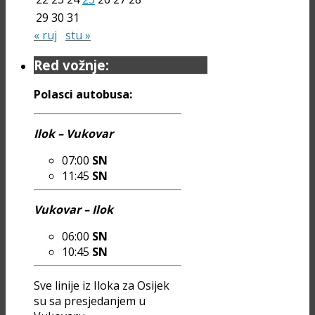
29
30
31
« ruj
stu »
Red vožnje:
Polasci autobusa:
Ilok – Vukovar
07:00
SN
11:45
SN
Vukovar – Ilok
06:00
SN
10:45
SN
Sve linije iz Iloka za Osijek
su sa presjedanjem u