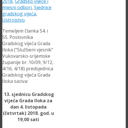
2018
,
Gradsko vijeće i
mjesni odbori
,
Sjednice
gradskog vijeća
,
Ustrojstvo
Temeljem članka 54. i
55. Poslovnika
Gradskog vijeća Grada
Iloka (“Službeni vjesnik”
Vukovarsko-srijemske
županije br. 10/09, 9/12,
4/16, 4/18) predsjednica
Gradskog vijeća Grada
Iloka saziva:
13. sjednicu Gradskog
vijeća Grada Iloka za
dan 4. listopada
(četvrtak) 2018. god. u
19,00 sati