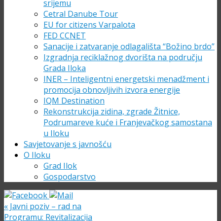
srijemu
Cetral Danube Tour
EU for citizens Varpalota
FED CCNET
Sanacije i zatvaranje odlagališta “Božino brdo”
Izgradnja reciklažnog dvorišta na području
Grada Iloka
INER – Inteligentni energetski menadžment i
promocija obnovljivih izvora energije
IQM Destination
Rekonstrukcija zidina, zgrade Žitnice,
Podrumareve kuće i Franjevačkog samostana
u Iloku
Savjetovanje s javnošću
O Iloku
Grad Ilok
Gospodarstvo
«
Javni poziv – rad na
Programu: Revitalizacija