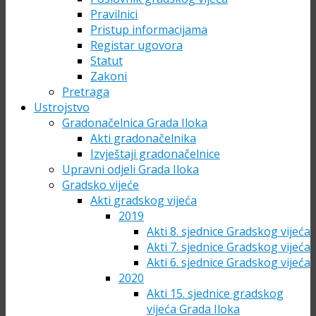
Pravilnici
Pristup informacijama
Registar ugovora
Statut
Zakoni
Pretraga
Ustrojstvo
Gradonačelnica Grada Iloka
Akti gradonačelnika
Izvještaji gradonačelnice
Upravni odjeli Grada Iloka
Gradsko vijeće
Akti gradskog vijeća
2019
Akti 8. sjednice Gradskog vijeća
Akti 7. sjednice Gradskog vijeća
Akti 6. sjednice Gradskog vijeća
2020
Akti 15. sjednice gradskog
vijeća Grada Iloka