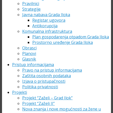
Pravilnici
Strategije
Javna nabava Grada Iloka
Registar ugovora
Antikorupcija
Komunalna infrastruktura
Plan gospodarenja otpadom Grada Iloka
Prostorno uređenje Grada Iloka
Obrasci
Planovi
Glasnik
Pristup informacijama
Pravo na pristup informacijama
Zaštita osobnih podataka
Izjava o pristupačnosti
Politika privatnosti
Projekti
Projekt “Zaželi – Grad Ilok”
Projekt “Zaželi II”
Nova znanja i nove mogućnosti za žene u