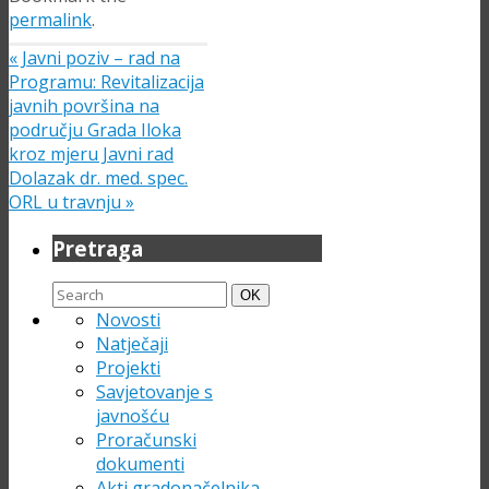
permalink
.
«
Javni poziv – rad na
Programu: Revitalizacija
javnih površina na
području Grada Iloka
kroz mjeru Javni rad
Dolazak dr. med. spec.
ORL u travnju
»
Pretraga
Search
Search
OK
for:
Novosti
Natječaji
Projekti
Savjetovanje s
javnošću
Proračunski
dokumenti
Akti gradonačelnika