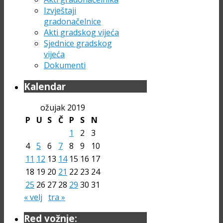
Izvještaji
gradonačelnice
Akti gradskog vijeća
Sjednice gradskog
vijeća
Dokumenti
Kalendar
ožujak 2019
P
U
S
Č
P
S
N
1
2
3
4
5
6
7
8
9
10
11
12
13
14
15
16
17
18
19
20
21
22
23
24
25
26
27
28
29
30
31
« velj
tra »
Red vožnje: