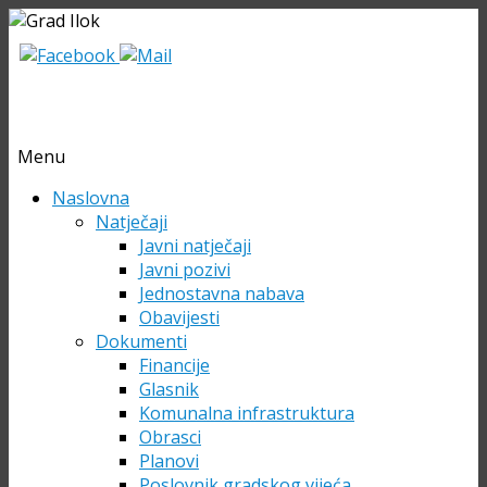
Menu
Skip
Naslovna
to
Natječaji
content
Javni natječaji
Javni pozivi
Jednostavna nabava
Obavijesti
Dokumenti
Financije
Glasnik
Komunalna infrastruktura
Obrasci
Planovi
Poslovnik gradskog vijeća