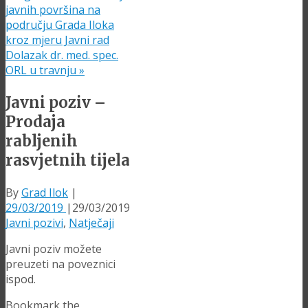
javnih površina na
području Grada Iloka
kroz mjeru Javni rad
Dolazak dr. med. spec.
ORL u travnju
»
Javni poziv –
Prodaja
rabljenih
rasvjetnih tijela
By
Grad Ilok
|
29/03/2019
|
29/03/2019
Javni pozivi
,
Natječaji
Javni poziv možete
preuzeti na poveznici
ispod.
Bookmark the