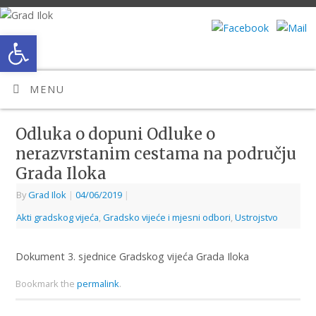
Open toolbar
MENU
Odluka o dopuni Odluke o
nerazvrstanim cestama na području
Grada Iloka
By
Grad Ilok
|
04/06/2019
|
Akti gradskog vijeća
,
Gradsko vijeće i mjesni odbori
,
Ustrojstvo
Dokument 3. sjednice Gradskog vijeća Grada Iloka
Bookmark the
permalink
.