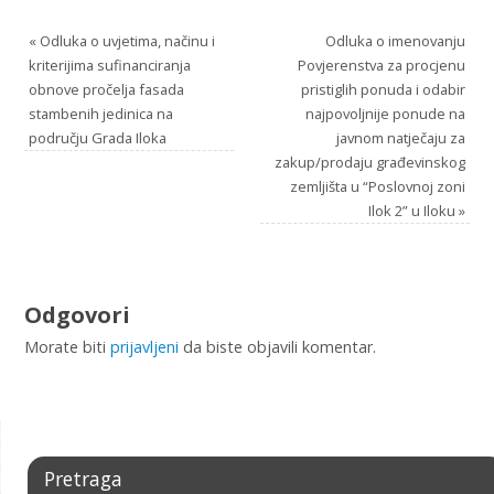
«
Odluka o uvjetima, načinu i
Odluka o imenovanju
kriterijima sufinanciranja
Povjerenstva za procjenu
obnove pročelja fasada
pristiglih ponuda i odabir
stambenih jedinica na
najpovoljnije ponude na
području Grada Iloka
javnom natječaju za
zakup/prodaju građevinskog
zemljišta u “Poslovnoj zoni
Ilok 2” u Iloku
»
Odgovori
Morate biti
prijavljeni
da biste objavili komentar.
Pretraga