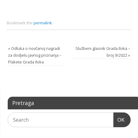
Bookmark the
permalink
.
«
Odluka o novčanoj nagradi
Službeni glasnik Grada Iloka –
za dodjelu javnog priznanja –
broj 9/2022
»
Plakete Grada Iloka
Pretraga
OK