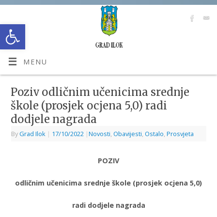
Open toolbar
MENU
Poziv odličnim učenicima srednje
škole (prosjek ocjena 5,0) radi
dodjele nagrada
By
Grad Ilok
|
17/10/2022
|
Novosti
,
Obavijesti
,
Ostalo
,
Prosvjeta
POZIV
odličnim učenicima srednje škole (prosjek ocjena 5,0)
radi dodjele nagrada