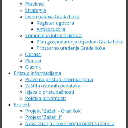
Pravilnici
Strategije
Javna nabava Grada Iloka
Registar ugovora
Antikorupcija
Komunalna infrastruktura
Plan gospodarenja otpadom Grada Iloka
Prostorno uređenje Grada Iloka
Obrasci
Planovi
Glasnik
Pristup informacijama
Pravo na pristup informacijama
Zaštita osobnih podataka
Izjava o pristupačnosti
Politika privatnosti
Projekti
Projekt “Zaželi – Grad Ilok”
Projekt “Zaželi II”
Nova znanja i nove mogućnosti za žene u