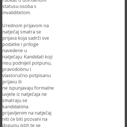
i dokaz o utvrđenom
statusu osoba s
invaliditetom.
Urednom prijavom na
natječaj smatra se
prijava koja sadrži sve
podatke i priloge
navedene u
natječaju. Kandidati koji
nisu podnijeli potpunu,
pravodobnu i
vlastoručno potpisanu
prijavu ili
ne ispunjavaju formalne
uvjete iz natječaja ne
smatraju se
kandidatima
prijavljenim na natječaj
niti će biti pozvani na
dopunu istih te se