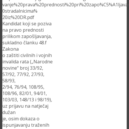
vanje%20prava%20prednosti%20pri%20zapo%C5%A1ljava
0stradalnicima%
20iz%20DR.pdf
Kandidat koji se poziva
na pravo prednosti
prilikom zapošljavanja,
sukladno članku 48.f
Zakona
o zaštiti civilnih i vojnih
invalida rata („Narodne
novine“ broj 33/92,
57/92, 77/92, 27/93,
58/93,
2/94, 76/94, 108/95,
108/96, 82/01, 94/01,
103/03, 148/13 i 98/19),
uz prijavu na natječaj
dužan
je, osim dokaza o
ispunjavanju traženih