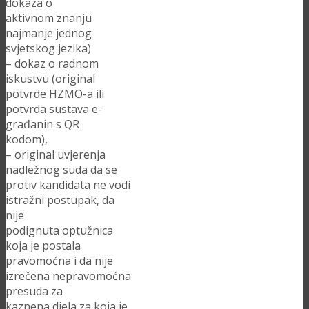
dokaza o
aktivnom znanju
najmanje jednog
svjetskog jezika)
– dokaz o radnom
iskustvu (original
potvrde HZMO-a ili
potvrda sustava e-
građanin s QR
kodom),
– original uvjerenja
nadležnog suda da se
protiv kandidata ne vodi
istražni postupak, da
nije
podignuta optužnica
koja je postala
pravomoćna i da nije
izrečena nepravomoćna
presuda za
kaznena djela za koja je