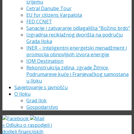
srijemu
Cetral Danube Tour
EU for citizens Varpalota
FED CCNET
Sanacije i zatvaranje odlagališta “Božino brdo”
Izgradnja reciklažnog dvorišta na području
Grada Iloka
INER – Inteligentni energetski menadžment i
promocija obnovljivih izvora energije
IQM Destination
Rekonstrukcija zidina, zgrade Žitnice,
Podrumareve kuće i Franjevačkog samostana
u Iloku
Savjetovanje s javnošću
O Iloku
Grad Ilok
Gospodarstvo
«
Odluku o raspodjeli i
dodjeli financijskih