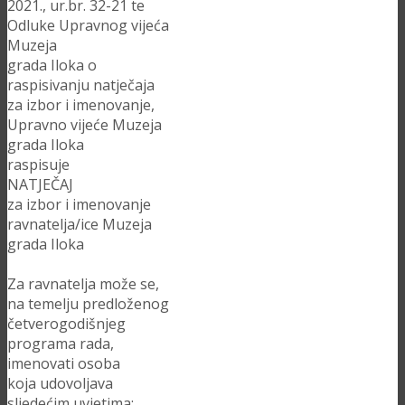
2021., ur.br. 32-21 te
Odluke Upravnog vijeća
Muzeja
grada Iloka o
raspisivanju natječaja
za izbor i imenovanje,
Upravno vijeće Muzeja
grada Iloka
raspisuje
NATJEČAJ
za izbor i imenovanje
ravnatelja/ice Muzeja
grada Iloka
Za ravnatelja može se,
na temelju predloženog
četverogodišnjeg
programa rada,
imenovati osoba
koja udovoljava
sljedećim uvjetima: