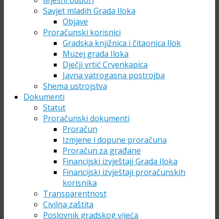
Mjesni odbori
Savjet mladih Grada Iloka
Objave
Proračunski korisnici
Gradska knjižnica i čitaonica Ilok
Muzej grada Iloka
Dječji vrtić Crvenkapica
Javna vatrogasna postrojba
Shema ustrojstva
Dokumenti
Statut
Proračunski dokumenti
Proračun
Izmjene i dopune proračuna
Proračun za građane
Financijski izvještaji Grada Iloka
Financijski izvještaji proračunskih
korisnika
Transparentnost
Civilna zaštita
Poslovnik gradskog vijeća