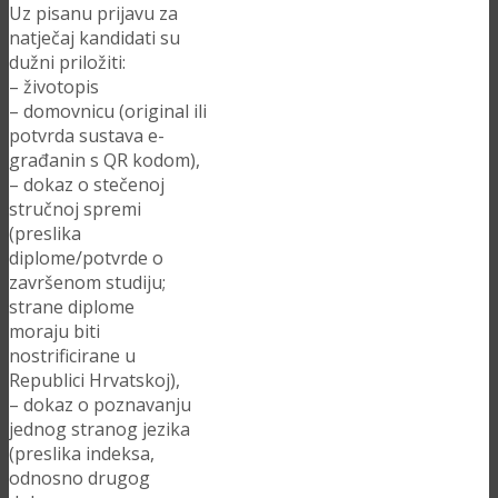
Uz pisanu prijavu za
natječaj kandidati su
dužni priložiti:
– životopis
– domovnicu (original ili
potvrda sustava e-
građanin s QR kodom),
– dokaz o stečenoj
stručnoj spremi
(preslika
diplome/potvrde o
završenom studiju;
strane diplome
moraju biti
nostrificirane u
Republici Hrvatskoj),
– dokaz o poznavanju
jednog stranog jezika
(preslika indeksa,
odnosno drugog