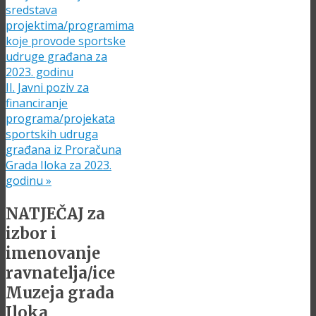
sredstava
projektima/programima
koje provode sportske
udruge građana za
2023. godinu
II. Javni poziv za
financiranje
programa/projekata
sportskih udruga
građana iz Proračuna
Grada Iloka za 2023.
godinu
»
NATJEČAJ za
izbor i
imenovanje
ravnatelja/ice
Muzeja grada
Iloka