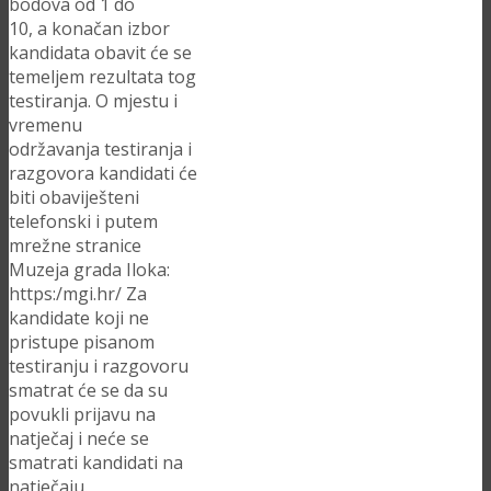
bodova od 1 do
10, a konačan izbor
kandidata obavit će se
temeljem rezultata tog
testiranja. O mjestu i
vremenu
održavanja testiranja i
razgovora kandidati će
biti obaviješteni
telefonski i putem
mrežne stranice
Muzeja grada Iloka:
https:/mgi.hr/ Za
kandidate koji ne
pristupe pisanom
testiranju i razgovoru
smatrat će se da su
povukli prijavu na
natječaj i neće se
smatrati kandidati na
natječaju.