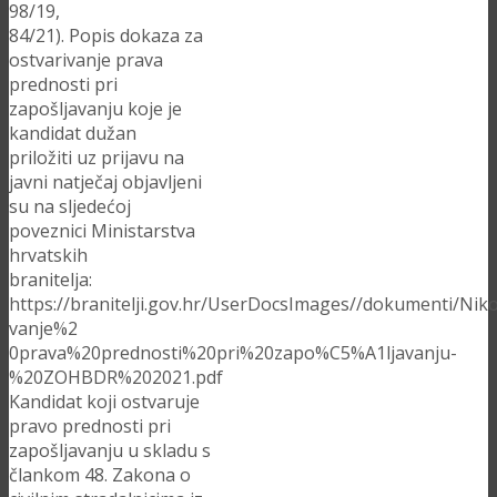
98/19,
84/21). Popis dokaza za
ostvarivanje prava
prednosti pri
zapošljavanju koje je
kandidat dužan
priložiti uz prijavu na
javni natječaj objavljeni
su na sljedećoj
poveznici Ministarstva
hrvatskih
branitelja:
https://branitelji.gov.hr/UserDocsImages//dokumenti/Ni
vanje%2
0prava%20prednosti%20pri%20zapo%C5%A1ljavanju-
%20ZOHBDR%202021.pdf
Kandidat koji ostvaruje
pravo prednosti pri
zapošljavanju u skladu s
člankom 48. Zakona o