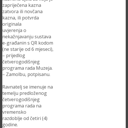
zapriječena kazna
zatvora ili novčana
kazna, ili potvrda
originala
uvjerenja o
nekažnjavanju sustava
e-građanin s QR kodom
(ne starije od 6 mjeseci),
– prijedlog
četverogodišnjeg
programa rada Muzeja.
– Zamolbu, potpisanu.
Ravnatelj se imenuje na
temelju predloženog
četverogodišnjeg
programa rada na
vremensko
razdoblje od četiri (4)
godine.