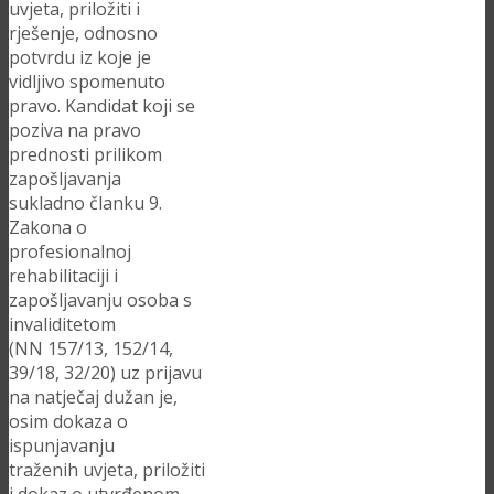
uvjeta, priložiti i
rješenje, odnosno
potvrdu iz koje je
vidljivo spomenuto
pravo. Kandidat koji se
poziva na pravo
prednosti prilikom
zapošljavanja
sukladno članku 9.
Zakona o
profesionalnoj
rehabilitaciji i
zapošljavanju osoba s
invaliditetom
(NN 157/13, 152/14,
39/18, 32/20) uz prijavu
na natječaj dužan je,
osim dokaza o
ispunjavanju
traženih uvjeta, priložiti