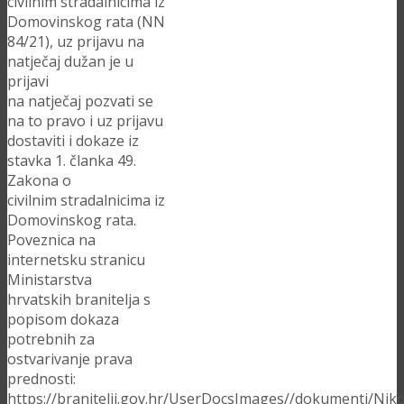
civilnim stradalnicima iz
Domovinskog rata (NN
84/21), uz prijavu na
natječaj dužan je u
prijavi
na natječaj pozvati se
na to pravo i uz prijavu
dostaviti i dokaze iz
stavka 1. članka 49.
Zakona o
civilnim stradalnicima iz
Domovinskog rata.
Poveznica na
internetsku stranicu
Ministarstva
hrvatskih branitelja s
popisom dokaza
potrebnih za
ostvarivanje prava
prednosti:
https://branitelji.gov.hr/UserDocsImages//dokumenti/Ni