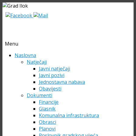
Menu
Skip
Naslovna
to
Natječaji
content
Javni natječaji
Javni pozivi
Jednostavna nabava
Obavijesti
Dokumenti
Financije
Glasnik
Komunalna infrastruktura
Obrasci
Planovi
Poslovnik gradskog vijeća