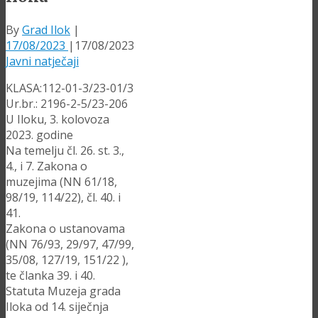
By
Grad Ilok
|
17/08/2023
|
17/08/2023
Javni natječaji
KLASA:112-01-3/23-01/3
Ur.br.: 2196-2-5/23-206
U Iloku, 3. kolovoza
2023. godine
Na temelju čl. 26. st. 3.,
4., i 7. Zakona o
muzejima (NN 61/18,
98/19, 114/22), čl. 40. i
41.
Zakona o ustanovama
(NN 76/93, 29/97, 47/99,
35/08, 127/19, 151/22 ),
te članka 39. i 40.
Statuta Muzeja grada
Iloka od 14. siječnja