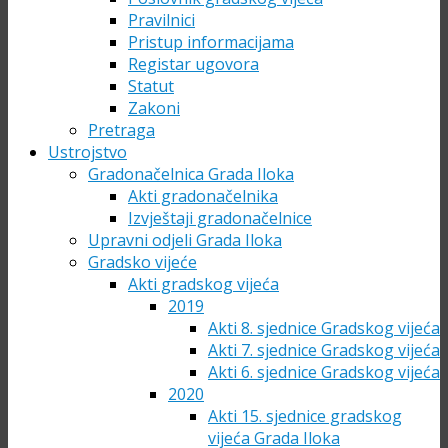
Pravilnici
Pristup informacijama
Registar ugovora
Statut
Zakoni
Pretraga
Ustrojstvo
Gradonačelnica Grada Iloka
Akti gradonačelnika
Izvještaji gradonačelnice
Upravni odjeli Grada Iloka
Gradsko vijeće
Akti gradskog vijeća
2019
Akti 8. sjednice Gradskog vijeća
Akti 7. sjednice Gradskog vijeća
Akti 6. sjednice Gradskog vijeća
2020
Akti 15. sjednice gradskog
vijeća Grada Iloka