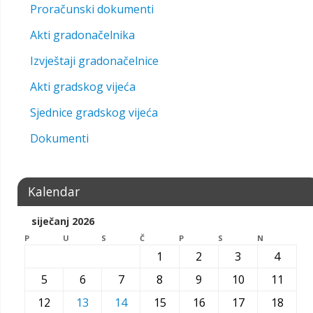
Proračunski dokumenti
Akti gradonačelnika
Izvještaji gradonačelnice
Akti gradskog vijeća
Sjednice gradskog vijeća
Dokumenti
Kalendar
siječanj 2026
P
U
S
Č
P
S
N
1
2
3
4
5
6
7
8
9
10
11
12
13
14
15
16
17
18