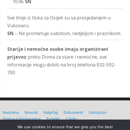
10:45
SN
Sve linije iz Iloka za Osijek su sa presjedanjem u
Vukovaru.
SN
– Ne prometuje subotom, nedjeljom i praznikom
Starije i nemoćne osobe imaju organizirani
prijevoz
preko Doma za stare i nemoćne, sve
informacije mogu dobiti na broj telefona 032-592-
700
Naslovna
Novosti
Natječaji
Dokumenti
Ustrojstvo
Pristup informacijama
Projekti
O Iloku
We use cookies to ensure that we give you the best
Grad Ilok (C) Sva prava pridržana. Izradio:
Admin d.o.o.