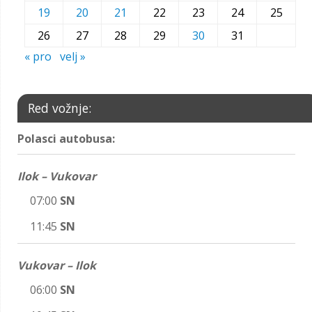
19
20
21
22
23
24
25
26
27
28
29
30
31
« pro
velj »
Red vožnje:
Polasci autobusa:
Ilok – Vukovar
07:00
SN
11:45
SN
Vukovar – Ilok
06:00
SN