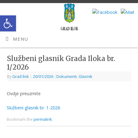
Open toolbar
MENU
Službeni glasnik Grada Iloka br.
1/2026
By
Grad Ilok
|
20/01/2026
|
Dokumenti
,
Glasnik
Ovdje preuzmite
Službeni glasnik br. 1-2026
Bookmark the
permalink
.