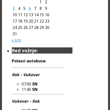
1
2
3
4
5
6
7
8
9
10
11
12
13
14
15
16
17
18
19
20
21
22
23
24
25
26
27
28
29
30
31
« srp
Red vožnje:
Polasci autobusa:
Ilok – Vukovar
07:00
SN
11:45
SN
Vukovar – Ilok