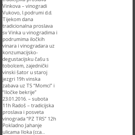
Vinkova – vinogradi
Vukovo, I.podrumi d.d.
Tijekom dana
tradicionalna proslava
sv Vinka u vinogradima i
podrumima iločkih
vinara i vinogradara uz
konzumacijsko-
degustacijsku čašu s
tobolcem, zajednički
vinski šator u staroj
jezgri 19h vinska
zabava uz TS “Momci” i
“Iločke bekrije”
23.01.2016. – subota
11h Radoš – tradicijska
proslava i posveta
vinograda “PZ TRS” 12h
Pokladno Jahanje
ulicama Iloka (cca…