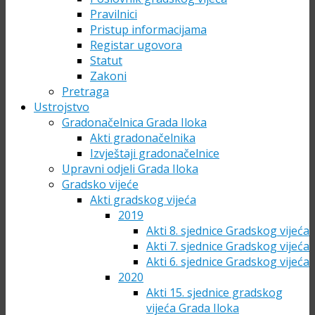
Pravilnici
Pristup informacijama
Registar ugovora
Statut
Zakoni
Pretraga
Ustrojstvo
Gradonačelnica Grada Iloka
Akti gradonačelnika
Izvještaji gradonačelnice
Upravni odjeli Grada Iloka
Gradsko vijeće
Akti gradskog vijeća
2019
Akti 8. sjednice Gradskog vijeća
Akti 7. sjednice Gradskog vijeća
Akti 6. sjednice Gradskog vijeća
2020
Akti 15. sjednice gradskog
vijeća Grada Iloka