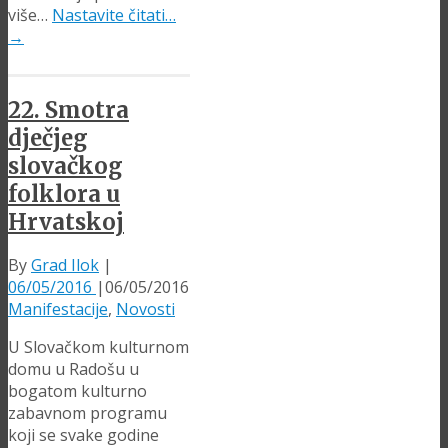
više…
Nastavite čitati…
→
22. Smotra
dječjeg
slovačkog
folklora u
Hrvatskoj
By
Grad Ilok
|
06/05/2016
|
06/05/2016
Manifestacije
,
Novosti
U Slovačkom kulturnom
domu u Radošu u
bogatom kulturno
zabavnom programu
koji se svake godine