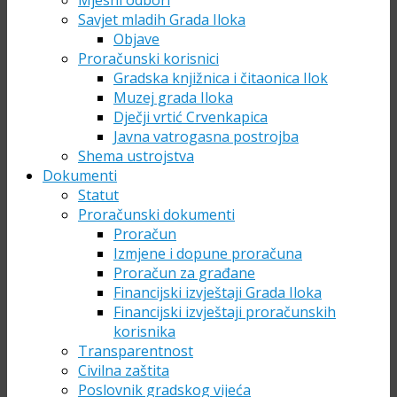
Mjesni odbori
Savjet mladih Grada Iloka
Objave
Proračunski korisnici
Gradska knjižnica i čitaonica Ilok
Muzej grada Iloka
Dječji vrtić Crvenkapica
Javna vatrogasna postrojba
Shema ustrojstva
Dokumenti
Statut
Proračunski dokumenti
Proračun
Izmjene i dopune proračuna
Proračun za građane
Financijski izvještaji Grada Iloka
Financijski izvještaji proračunskih
korisnika
Transparentnost
Civilna zaštita
Poslovnik gradskog vijeća