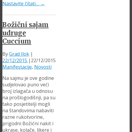
Nastavite čitati…
→
Božični sajam
udruge
Cuccium
By
Grad Ilok
|
22/12/2015
|
22/12/2015
Manifestacije
,
Novosti
Na sajmu je ove godine
sudjelovao puno veći
broj izlagača u odnosu
na prošlogodišnji, pa su
tako posjetitelji mogli
na štandovima nabaviti
razne rukotvorine,
prigodni Božićni nakit i
ukrase, kolače, likere i