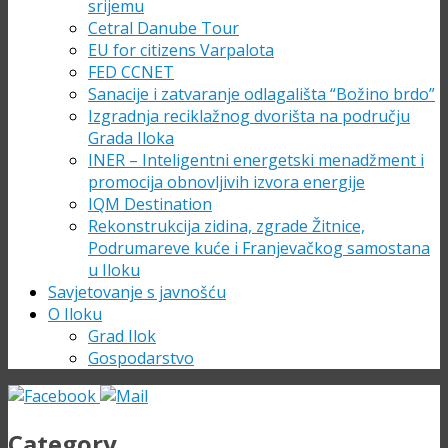
srijemu
Cetral Danube Tour
EU for citizens Varpalota
FED CCNET
Sanacije i zatvaranje odlagališta “Božino brdo”
Izgradnja reciklažnog dvorišta na području
Grada Iloka
INER – Inteligentni energetski menadžment i
promocija obnovljivih izvora energije
IQM Destination
Rekonstrukcija zidina, zgrade Žitnice,
Podrumareve kuće i Franjevačkog samostana
u Iloku
Savjetovanje s javnošću
O Iloku
Grad Ilok
Gospodarstvo
Category