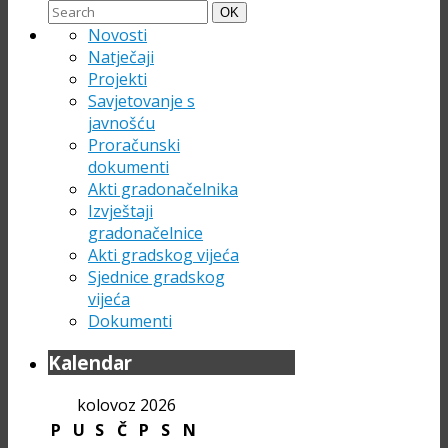
Search
Search
OK
for:
Novosti
Natječaji
Projekti
Savjetovanje s
javnošću
Proračunski
dokumenti
Akti gradonačelnika
Izvještaji
gradonačelnice
Akti gradskog vijeća
Sjednice gradskog
vijeća
Dokumenti
Kalendar
kolovoz 2026
P
U
S
Č
P
S
N