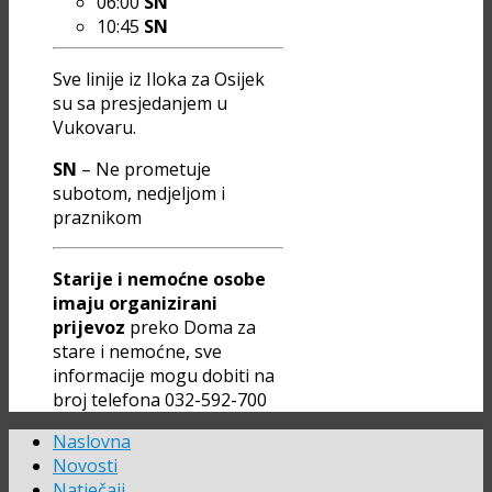
06:00
SN
10:45
SN
Sve linije iz Iloka za Osijek
su sa presjedanjem u
Vukovaru.
SN
– Ne prometuje
subotom, nedjeljom i
praznikom
Starije i nemoćne osobe
imaju organizirani
prijevoz
preko Doma za
stare i nemoćne, sve
informacije mogu dobiti na
broj telefona 032-592-700
Naslovna
Novosti
Natječaji