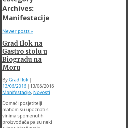
Archives:
Manifestacije
Newer posts
»
Grad Ilok na
Gastro stolu u
Biogradu na
Moru
By
Grad Ilok
|
13/06/2016
|
13/06/2016
Manifestacije
,
Novosti
Domaći posjetitelji
mahom su upoznati s
vinima spomenutih
proizvođača pa su neki