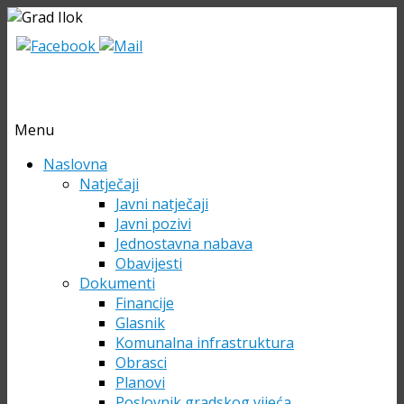
Menu
Skip
Naslovna
to
Natječaji
content
Javni natječaji
Javni pozivi
Jednostavna nabava
Obavijesti
Dokumenti
Financije
Glasnik
Komunalna infrastruktura
Obrasci
Planovi
Poslovnik gradskog vijeća