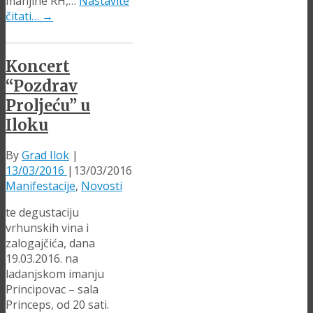
manjine RH,…
Nastavite
čitati…
→
Koncert
“Pozdrav
Proljeću” u
Iloku
By
Grad Ilok
|
13/03/2016
|
13/03/2016
Manifestacije
,
Novosti
te degustaciju
vrhunskih vina i
zalogajčića, dana
19.03.2016. na
ladanjskom imanju
Principovac – sala
Princeps, od 20 sati.