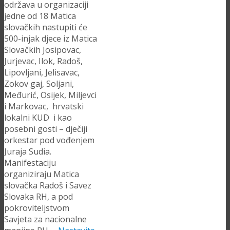
održava u organizaciji
jedne od 18 Matica
slovačkih nastupiti će
500-injak djece iz Matica
Slovačkih Josipovac,
Jurjevac, Ilok, Radoš,
Lipovljani, Jelisavac,
Zokov gaj, Soljani,
Međurić, Osijek, Miljevci
i Markovac, hrvatski
lokalni KUD i kao
posebni gosti – dječiji
orkestar pod vođenjem
Juraja Sudia.
Manifestaciju
organiziraju Matica
slovačka Radoš i Savez
Slovaka RH, a pod
pokroviteljstvom
Savjeta za nacionalne