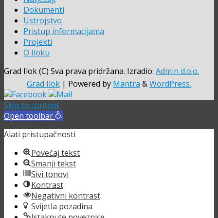
Dokumenti
Ustrojstvo
Pristup informacijama
Projekti
O Iloku
Grad Ilok (C) Sva prava pridržana. Izradio:
Admin d.o.o.
Grad Ilok
| Powered by
Mantra
&
WordPress.
Skip to content
Open toolbar
Alati pristupačnosti
Povećaj tekst
Smanji tekst
Sivi tonovi
Kontrast
Negativni kontrast
Svijetla pozadina
Istaknute poveznice