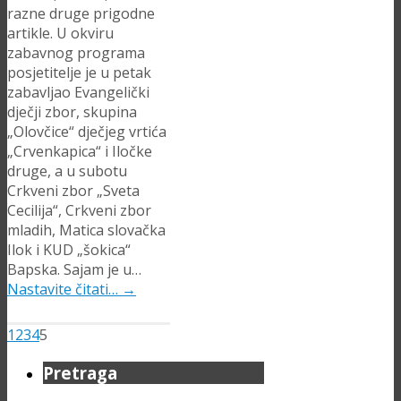
razne druge prigodne
artikle. U okviru
zabavnog programa
posjetitelje je u petak
zabavljao Evangelički
dječji zbor, skupina
„Olovčice“ dječjeg vrtića
„Crvenkapica“ i Iločke
druge, a u subotu
Crkveni zbor „Sveta
Cecilija“, Crkveni zbor
mladih, Matica slovačka
Ilok i KUD „šokica“
Bapska. Sajam je u…
Nastavite čitati…
→
1
2
3
4
5
Pretraga