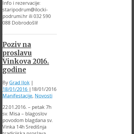
Info i rezervacije:
staripodrum@ilocki-
podrumi.hr ili 032 590
088 Dobrodošli!
Poziv na
proslavu
Vinkova 2016.
godine
By
Grad Ilok
|
18/01/2016
|
18/01/2016
Manifestacije
,
Novosti
22.01.2016. – petak 7h
sv. Misa – blagoslov
povodom blagdana sv.
Vinka 14h Središnja
tradicijska proslava