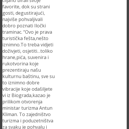
ciljano birali svoje
favorite, dok su strani
gosti, degustirajući,
najviše pohvaljivali
dobro poznati Iločki
traminac. “Ovo je prava
turistička fešta,nešto
iznimno.To treba vidjeti
doživjeti, osjetiti…toliko
hrane,pića, suvenira i
rukotvorina koje
prezentiraju našu
kulturnu baštinu, sve su
to iznimno dobre
vibracije koje odašiljete
vi iz Biograda,kazao je
prilikom otvorenja
ministar turizma Antun
Kliman. To zajedništvo
turizma i poduzetništva
za svaku je pohvalu i