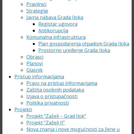
Pravilnici
Strategije
Javna nabava Grada Iloka
Registar ugovora
Antikorupcija
Komunalna infrastruktura
Plan gospodarenja otpadom Grada Iloka
Prostorno uređenje Grada Iloka
Obrasci
Planovi
Glasnik
Pristup informacijama
Pravo na pristup informacijama
Zaštita osobnih podataka
Izjava o pristupačnosti
Politika privatnosti
Projekti
Projekt “Zaželi – Grad Ilok”
Projekt “Zaželi II”
Nova znanja i nove mogućnosti za žene u