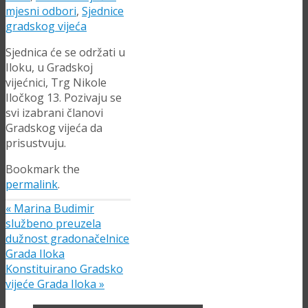
mjesni odbori
,
Sjednice
gradskog vijeća
Sjednica će se održati u
Iloku, u Gradskoj
vijećnici, Trg Nikole
Iločkog 13. Pozivaju se
svi izabrani članovi
Gradskog vijeća da
prisustvuju.
Bookmark the
permalink
.
«
Marina Budimir
službeno preuzela
dužnost gradonačelnice
Grada Iloka
Konstituirano Gradsko
vijeće Grada Iloka
»