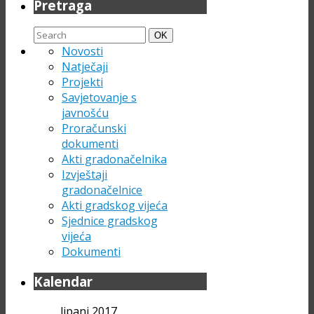
Pretraga
Search
Search
OK
for:
Novosti
Natječaji
Projekti
Savjetovanje s
javnošću
Proračunski
dokumenti
Akti gradonačelnika
Izvještaji
gradonačelnice
Akti gradskog vijeća
Sjednice gradskog
vijeća
Dokumenti
Kalendar
lipanj 2017