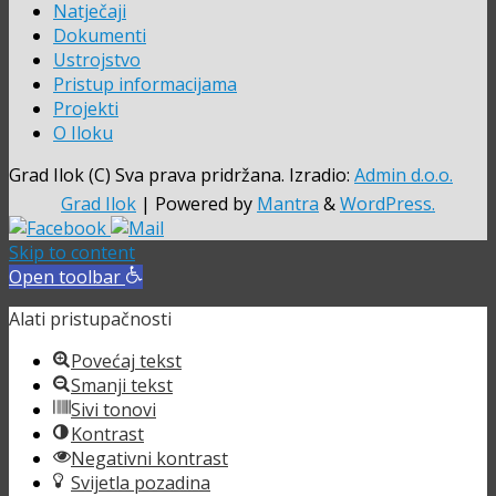
Natječaji
Dokumenti
Ustrojstvo
Pristup informacijama
Projekti
O Iloku
Grad Ilok (C) Sva prava pridržana. Izradio:
Admin d.o.o.
Grad Ilok
| Powered by
Mantra
&
WordPress.
Skip to content
Open toolbar
Alati pristupačnosti
Povećaj tekst
Smanji tekst
Sivi tonovi
Kontrast
Negativni kontrast
Svijetla pozadina