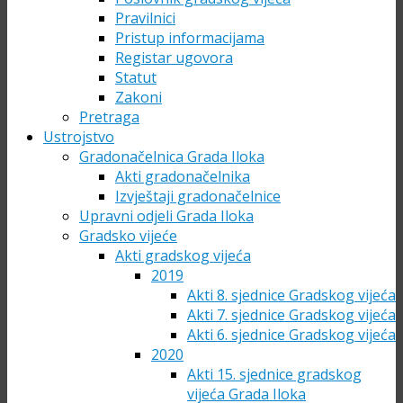
Pravilnici
Pristup informacijama
Registar ugovora
Statut
Zakoni
Pretraga
Ustrojstvo
Gradonačelnica Grada Iloka
Akti gradonačelnika
Izvještaji gradonačelnice
Upravni odjeli Grada Iloka
Gradsko vijeće
Akti gradskog vijeća
2019
Akti 8. sjednice Gradskog vijeća
Akti 7. sjednice Gradskog vijeća
Akti 6. sjednice Gradskog vijeća
2020
Akti 15. sjednice gradskog
vijeća Grada Iloka