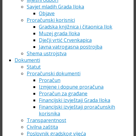
Mjesni odbori
Savjet mladih Grada Iloka
Objave
Proračunski korisnici
Gradska knjižnica i čitaonica Ilok
Muzej grada Iloka
Dječji vrtić Crvenkapica
Javna vatrogasna postrojba
Shema ustrojstva
Dokumenti
Statut
Proračunski dokumenti
Proračun
Izmjene i dopune proračuna
Proračun za građane
Financijski izvještaji Grada Iloka
Financijski izvještaji proračunskih
korisnika
Transparentnost
Civilna zaštita
Poslovnik gradskog vijeća