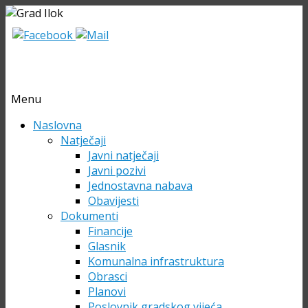
Menu
Skip
Naslovna
to
Natječaji
content
Javni natječaji
Javni pozivi
Jednostavna nabava
Obavijesti
Dokumenti
Financije
Glasnik
Komunalna infrastruktura
Obrasci
Planovi
Poslovnik gradskog vijeća