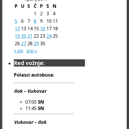
P
U
S
Č
P
S
N
1
2
3
4
5
6
7
8
9
10
11
12
13
14
15
16
17
18
19
20
21
22
23
24
25
26
27
28
29
30
« svi
srp »
Red vožnje:
Polasci autobusa:
Ilok – Vukovar
07:00
SN
11:45
SN
Vukovar – Ilok