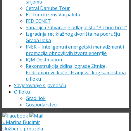
srijemu
Cetral Danube Tour
EU for citizens Varpalota
FED CCNET
Sanacije i zatvaranje odlagališta “Božino brdo”
Izgradnja reciklažnog dvorišta na području
Grada Iloka
INER – Inteligentni energetski menadžment i
promocija obnovljivih izvora energije
IQM Destination
Rekonstrukcija zidina, zgrade Žitnice,
Podrumareve kuće i Franjevačkog samostana
u Iloku
Savjetovanje s javnošću
O Iloku
Grad Ilok
Gospodarstvo
«
Marina Budimir
službeno preuzela