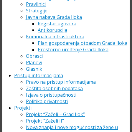
Pravilnici
Strategije
Javna nabava Grada Iloka
Registar ugovora
Antikorupcija
Komunalna infrastruktura
Plan gospodarenja otpadom Grada Iloka
Prostorno uređenje Grada Iloka
Obrasci
Planovi
Glasnik
Pristup informacijama
Pravo na pristup informacijama
Zaštita osobnih podataka
Izjava o pristupačnosti
Politika privatnosti
Projekti
Projekt “Zaželi – Grad Ilok”
Projekt “Zaželi II”
Nova znanja i nove mogućnosti za žene u