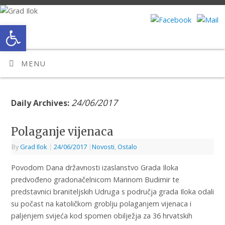
Open toolbar
MENU
24/06/2017
Daily Archives:
Polaganje vijenaca
By
Grad Ilok
|
24/06/2017
|
Novosti
,
Ostalo
Povodom Dana državnosti izaslanstvo Grada Iloka
predvođeno gradonačelnicom Marinom Budimir te
predstavnici braniteljskih Udruga s područja grada Iloka odali
su počast na katoličkom groblju polaganjem vijenaca i
paljenjem svijeća kod spomen obilježja za 36 hrvatskih