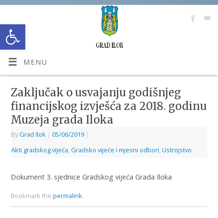
Open toolbar
MENU
Zaključak o usvajanju godišnjeg
financijskog izvješća za 2018. godinu
Muzeja grada Iloka
By
Grad Ilok
|
05/06/2019
|
Akti gradskog vijeća
,
Gradsko vijeće i mjesni odbori
,
Ustrojstvo
Dokument 3. sjednice Gradskog vijeća Grada Iloka
Bookmark the
permalink
.