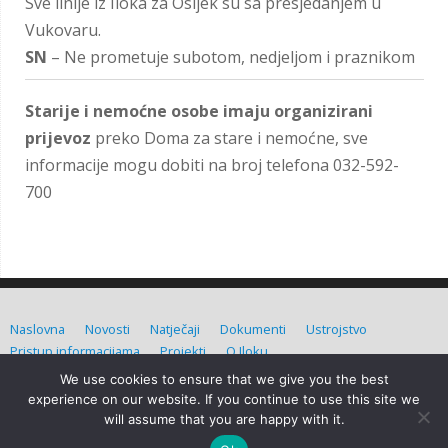
Sve linije iz Iloka za Osijek su sa presjedanjem u
Vukovaru.
SN
– Ne prometuje subotom, nedjeljom i praznikom
Starije i nemoćne osobe imaju organizirani
prijevoz
preko Doma za stare i nemoćne, sve
informacije mogu dobiti na broj telefona 032-592-
700
Naslovna
Novosti
Natječaji
Dokumenti
Ustrojstvo
Pristup informacijama
Projekti
O Iloku
We use cookies to ensure that we give you the best
Grad Ilok (C) Sva prava pridržana. Izradio:
Admin d.o.o.
experience on our website. If you continue to use this site we
will assume that you are happy with it.
Grad Ilok
| Powered by
Mantra
&
WordPress.