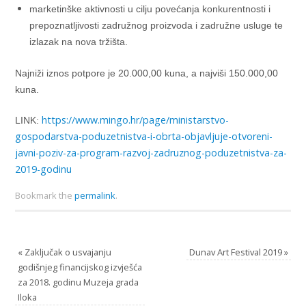
marketinške aktivnosti u cilju povećanja konkurentnosti i
prepoznatljivosti zadružnog proizvoda i zadružne usluge te
izlazak na nova tržišta.
Najniži iznos potpore je 20.000,00 kuna, a najviši 150.000,00
kuna.
https://www.mingo.hr/
page/ministarstvo-
LINK:
gospodarstva-poduzetnistva-i-
obrta-objavljuje-otvoreni-
javni-poziv-za-program-razvoj-
zadruznog-poduzetnistva-za-
2019-godinu
Bookmark the
permalink
.
«
Zaključak o usvajanju
Dunav Art Festival 2019
»
godišnjeg financijskog izvješća
za 2018. godinu Muzeja grada
Iloka