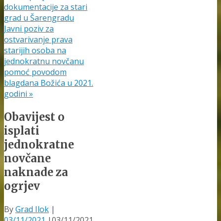
dokumentacije za stari
grad u Šarengradu
Javni poziv za
ostvarivanje prava
starijih osoba na
jednokratnu novčanu
pomoć povodom
blagdana Božića u 2021.
godini
»
Obavijest o
isplati
jednokratne
novčane
naknade za
ogrjev
By
Grad Ilok
|
03/11/2021
|
03/11/2021