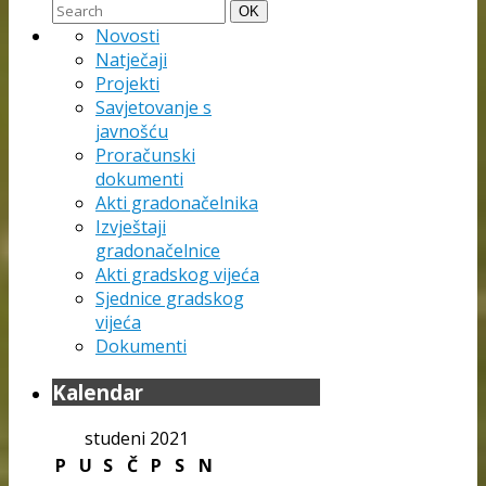
Search
Search
OK
for:
Novosti
Natječaji
Projekti
Savjetovanje s
javnošću
Proračunski
dokumenti
Akti gradonačelnika
Izvještaji
gradonačelnice
Akti gradskog vijeća
Sjednice gradskog
vijeća
Dokumenti
Kalendar
studeni 2021
P
U
S
Č
P
S
N