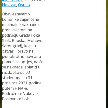
Novosti
,
Ostalo
Obavještavamo
korisnike zajamčene
minimalne naknade s
prebivalištem na
području Grada Iloka
(Ilok, Bapska, Mohovo i
Šarengrad), koji su
ostvarili pravo na
jednokratnu novčanu
pomoć za ogrjev, da će
se naknada isplatiti u
razdoblju od 03.
studenoga do 31.
prosinca 2021. godine
putem FINA-e,
Podružnice Vukovar,
Poslovnice Ilok.