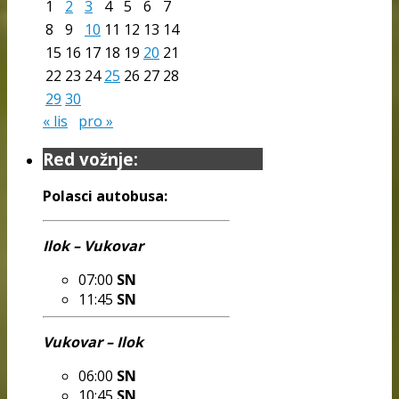
1
2
3
4
5
6
7
8
9
10
11
12
13
14
15
16
17
18
19
20
21
22
23
24
25
26
27
28
29
30
« lis
pro »
Red vožnje:
Polasci autobusa:
Ilok – Vukovar
07:00
SN
11:45
SN
Vukovar – Ilok
06:00
SN
10:45
SN