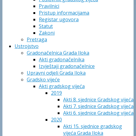
Pravilnici
Pristup informacijama
Registar ugovora
Statut
Zakoni
Pretraga
Ustrojstvo
Gradonačelnica Grada Iloka
Akti gradonačelnika
Izvještaji gradonačelnice
Upravni odjeli Grada Iloka
Gradsko vijeće
Akti gradskog vijeća
2019
Akti 8. sjednice Gradskog vijeća
Akti 7. sjednice Gradskog vijeća
Akti 6. sjednice Gradskog vijeća
2020
Akti 15. sjednice gradskog
vijeća Grada Iloka