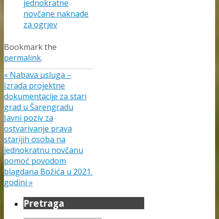
jednokratne
novčane naknade
za ogrjev
Bookmark the
permalink
.
«
Nabava usluga –
Izrada projektne
dokumentacije za stari
grad u Šarengradu
Javni poziv za
ostvarivanje prava
starijih osoba na
jednokratnu novčanu
pomoć povodom
blagdana Božića u 2021.
godini
»
Pretraga