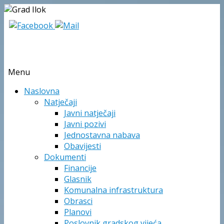
Menu
Skip
Naslovna
to
Natječaji
content
Javni natječaji
Javni pozivi
Jednostavna nabava
Obavijesti
Dokumenti
Financije
Glasnik
Komunalna infrastruktura
Obrasci
Planovi
Poslovnik gradskog vijeća