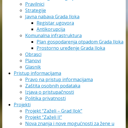
Pravilnici
Strategije
Javna nabava Grada Iloka
Registar ugovora
Antikorupcija
Komunalna infrastruktura
Plan gospodarenja otpadom Grada Iloka
Prostorno uređenje Grada Iloka
Obrasci
Planovi
Glasnik
Pristup informacijama
Pravo na pristup informacijama
Zaštita osobnih podataka
Izjava o pristupačnosti
Politika privatnosti
Projekti
Projekt “Zaželi – Grad Ilok”
Projekt “Zaželi II”
Nova znanja i nove mogućnosti za žene u