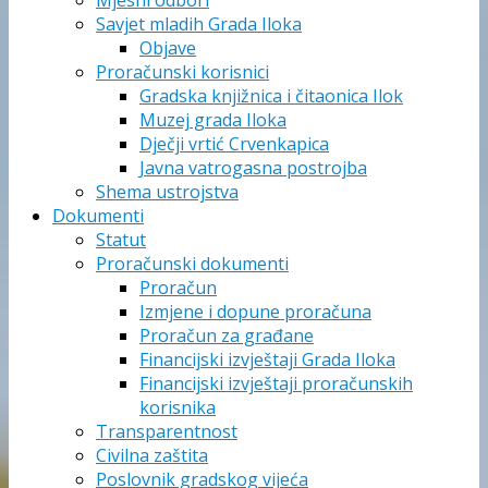
Mjesni odbori
Savjet mladih Grada Iloka
Objave
Proračunski korisnici
Gradska knjižnica i čitaonica Ilok
Muzej grada Iloka
Dječji vrtić Crvenkapica
Javna vatrogasna postrojba
Shema ustrojstva
Dokumenti
Statut
Proračunski dokumenti
Proračun
Izmjene i dopune proračuna
Proračun za građane
Financijski izvještaji Grada Iloka
Financijski izvještaji proračunskih
korisnika
Transparentnost
Civilna zaštita
Poslovnik gradskog vijeća