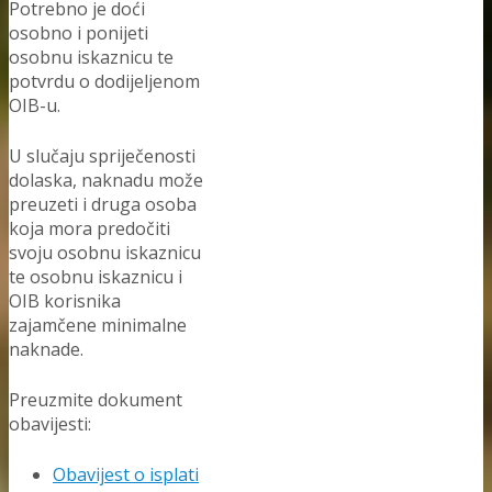
Potrebno je doći
osobno i ponijeti
osobnu iskaznicu te
potvrdu o dodijeljenom
OIB-u.
U slučaju spriječenosti
dolaska, naknadu može
preuzeti i druga osoba
koja mora predočiti
svoju osobnu iskaznicu
te osobnu iskaznicu i
OIB korisnika
zajamčene minimalne
naknade.
Preuzmite dokument
obavijesti:
Obavijest o isplati