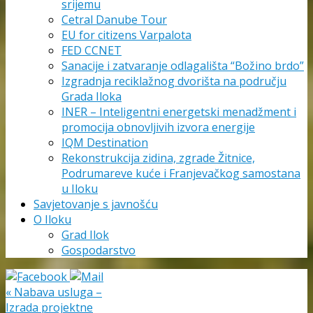
srijemu
Cetral Danube Tour
EU for citizens Varpalota
FED CCNET
Sanacije i zatvaranje odlagališta “Božino brdo”
Izgradnja reciklažnog dvorišta na području
Grada Iloka
INER – Inteligentni energetski menadžment i
promocija obnovljivih izvora energije
IQM Destination
Rekonstrukcija zidina, zgrade Žitnice,
Podrumareve kuće i Franjevačkog samostana
u Iloku
Savjetovanje s javnošću
O Iloku
Grad Ilok
Gospodarstvo
«
Nabava usluga –
Izrada projektne