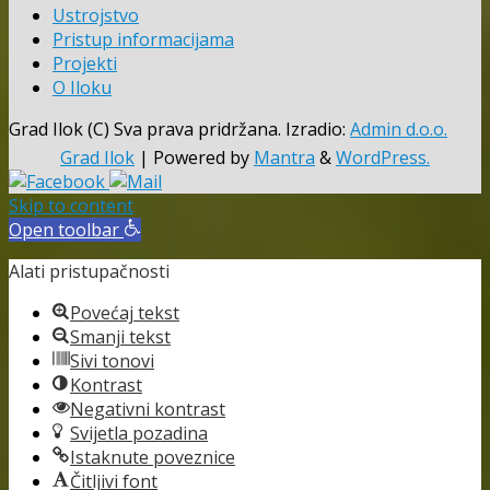
Ustrojstvo
Pristup informacijama
Projekti
O Iloku
Grad Ilok (C) Sva prava pridržana. Izradio:
Admin d.o.o.
Grad Ilok
| Powered by
Mantra
&
WordPress.
Skip to content
Open toolbar
Alati pristupačnosti
Povećaj tekst
Smanji tekst
Sivi tonovi
Kontrast
Negativni kontrast
Svijetla pozadina
Istaknute poveznice
Čitljivi font