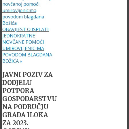
novčanoj pomoći
umirovljenicima
povodom blagdana
Božića
OBAVIJEST O ISPLATI
JEDNOKRATNE
NOVČANE POMOĆI
UMIROVLJENICIMA
POVODOM BLAGDANA
BOŽIĆA
»
JAVNI POZIV ZA
DODJELU
POTPORA
GOSPODARSTVU
NA PODRUČJU
GRADA ILOKA
ZA 2023.