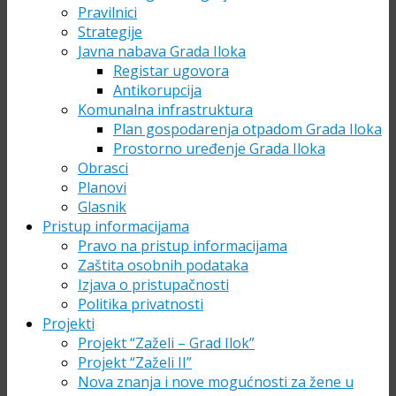
Pravilnici
Strategije
Javna nabava Grada Iloka
Registar ugovora
Antikorupcija
Komunalna infrastruktura
Plan gospodarenja otpadom Grada Iloka
Prostorno uređenje Grada Iloka
Obrasci
Planovi
Glasnik
Pristup informacijama
Pravo na pristup informacijama
Zaštita osobnih podataka
Izjava o pristupačnosti
Politika privatnosti
Projekti
Projekt “Zaželi – Grad Ilok”
Projekt “Zaželi II”
Nova znanja i nove mogućnosti za žene u