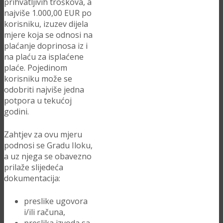
prihvatljivih troškova, a
najviše 1.000,00 EUR po
korisniku, izuzev dijela
mjere koja se odnosi na
plaćanje doprinosa iz i
na plaću za isplaćene
plaće. Pojedinom
korisniku može se
odobriti najviše jedna
potpora u tekućoj
godini.
Zahtjev za ovu mjeru
podnosi se Gradu Iloku,
a uz njega se obavezno
prilaže slijedeća
dokumentacija:
preslike ugovora
i/ili računa,