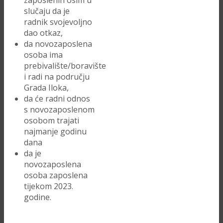
zaposlenih osim u
slučaju da je
radnik svojevoljno
dao otkaz,
da novozaposlena
osoba ima
prebivalište/boravište
i radi na području
Grada Iloka,
da će radni odnos
s novozaposlenom
osobom trajati
najmanje godinu
dana
da je
novozaposlena
osoba zaposlena
tijekom 2023.
godine.