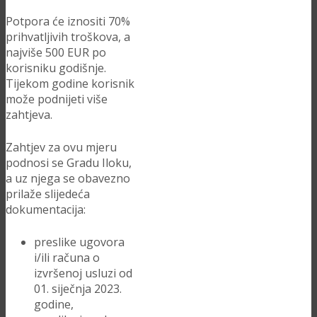
Potpora će iznositi 70%
prihvatljivih troškova, a
najviše 500 EUR po
korisniku godišnje.
Tijekom godine korisnik
može podnijeti više
zahtjeva.
Zahtjev za ovu mjeru
podnosi se Gradu Iloku,
a uz njega se obavezno
prilaže slijedeća
dokumentacija:
preslike ugovora
i/ili računa o
izvršenoj usluzi od
01. siječnja 2023.
godine,