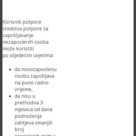
Korisnik potpore
sredstva potpore za
zapošljavanje
nezaposlenih osoba
može koristiti
po slijedećim uvjetima:
da novozaposlenu
osobu zapošljava
na puno radno
vrijeme,
da nisu u
prethodna 3
mjeseca od dana
podnošenja
zahtjeva smanjili
broj