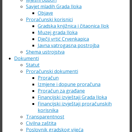
Mjesni odbori
Savjet mladih Grada Iloka
Objave
Proračunski korisnici
Gradska knjižnica i čitaonica Ilok
Muzej grada Iloka
Dječji vrtić Crvenkapica
Javna vatrogasna postrojba
Shema ustrojstva
Dokumenti
Statut
Proračunski dokumenti
Proračun
Izmjene i dopune proračuna
Proračun za građane
Financijski izvještaji Grada Iloka
Financijski izvještaji proračunskih
korisnika
Transparentnost
Civilna zaštita
Poslovnik gradskog vijeća