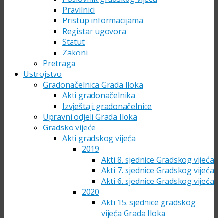
Pravilnici
Pristup informacijama
Registar ugovora
Statut
Zakoni
Pretraga
Ustrojstvo
Gradonačelnica Grada Iloka
Akti gradonačelnika
Izvještaji gradonačelnice
Upravni odjeli Grada Iloka
Gradsko vijeće
Akti gradskog vijeća
2019
Akti 8. sjednice Gradskog vijeća
Akti 7. sjednice Gradskog vijeća
Akti 6. sjednice Gradskog vijeća
2020
Akti 15. sjednice gradskog
vijeća Grada Iloka