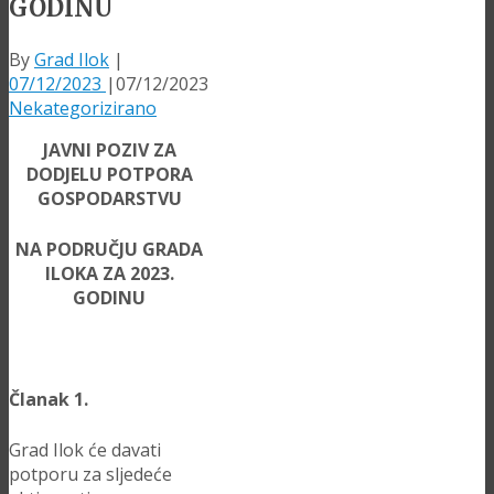
GODINU
By
Grad Ilok
|
07/12/2023
|
07/12/2023
Nekategorizirano
JAVNI POZIV ZA
DODJELU POTPORA
GOSPODARSTVU
NA PODRUČJU GRADA
ILOKA ZA 2023.
GODINU
Članak 1.
Grad Ilok će davati
potporu za sljedeće