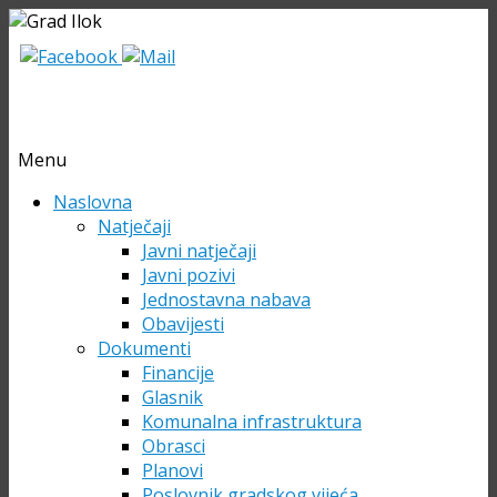
Menu
Skip
Naslovna
to
Natječaji
content
Javni natječaji
Javni pozivi
Jednostavna nabava
Obavijesti
Dokumenti
Financije
Glasnik
Komunalna infrastruktura
Obrasci
Planovi
Poslovnik gradskog vijeća