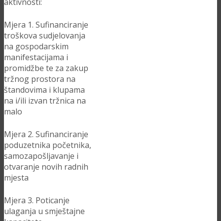
aktivnosti:
Mjera 1. Sufinanciranje
troškova sudjelovanja
na gospodarskim
manifestacijama i
promidžbe te za zakup
tržnog prostora na
štandovima i klupama
na i/ili izvan tržnica na
malo
Mjera 2. Sufinanciranje
poduzetnika početnika,
samozapošljavanje i
otvaranje novih radnih
mjesta
Mjera 3. Poticanje
ulaganja u smještajne