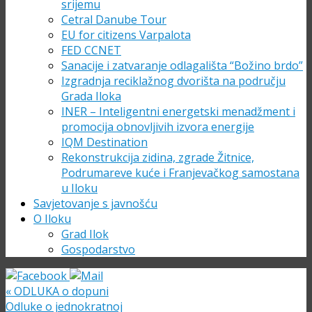
srijemu
Cetral Danube Tour
EU for citizens Varpalota
FED CCNET
Sanacije i zatvaranje odlagališta “Božino brdo”
Izgradnja reciklažnog dvorišta na području
Grada Iloka
INER – Inteligentni energetski menadžment i
promocija obnovljivih izvora energije
IQM Destination
Rekonstrukcija zidina, zgrade Žitnice,
Podrumareve kuće i Franjevačkog samostana
u Iloku
Savjetovanje s javnošću
O Iloku
Grad Ilok
Gospodarstvo
«
ODLUKA o dopuni
Odluke o jednokratnoj