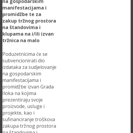
na gospodarskim
manifestacijama i
promidžbe te
za
zakup tržnog prostora
na štandovima i
klupama na i/ili izvan
tržnica na malo
Poduzetnicima će se
subvencionirati dio
izdataka za sudjelovanje
na gospodarskim
manifestacijama i
promidžbe izvan Grada
Iloka na kojima
prezentiraju svoje
proizvode, usluge i
projekte, kao i
sufinanciranje troškova
zakupa tržnog prostora
na štandovima i