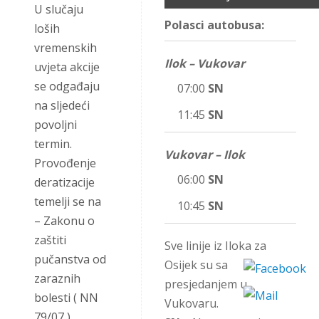
U slučaju
Polasci autobusa:
loših
vremenskih
Ilok – Vukovar
uvjeta akcije
se odgađaju
07:00
SN
na sljedeći
11:45
SN
povoljni
termin.
Vukovar – Ilok
Provođenje
06:00
SN
deratizacije
temelji se na
10:45
SN
– Zakonu o
zaštiti
Sve linije iz Iloka za
pučanstva od
Osijek su sa
zaraznih
presjedanjem u
bolesti ( NN
Vukovaru.
79/07 )