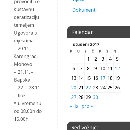
provoditi će
sustavnu
Dokumenti
deratizaciju
temeljem
Kalendar
Ugovora u
mjestima :
studeni 2017
– 20.11. –
P
U
S
Č
P
S
N
šarengrad,
1
2
3
4
5
Mohovo
6
7
8
9
10
11
12
– 21.11. –
13
14
15
16
17
18
19
Bapska
– 22. – 28.11
20
21
22
23
24
25
26
– Ilok
27
28
29
30
* u vremenu
« lis
pro »
od 08,00h do
15,00h.
Red vožnje: