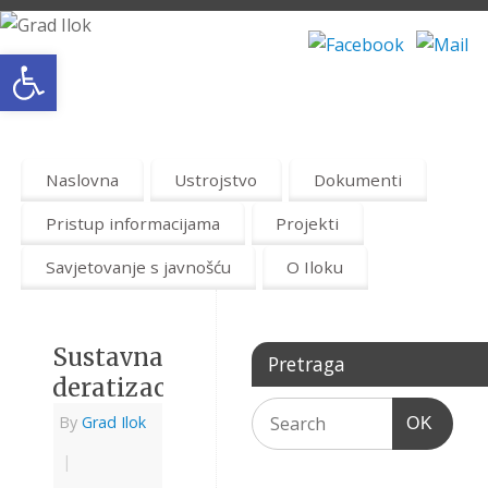
Open toolbar
Naslovna
Ustrojstvo
Dokumenti
Pristup informacijama
Projekti
Savjetovanje s javnošću
O Iloku
Sustavna
Pretraga
deratizacija
By
Grad Ilok
OK
|