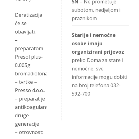
SN
– Ne prometuje
subotom, nedjeljom i
Deratizacija
praznikom
će se
obavljati:
Starije i nemoćne
–
osobe imaju
preparatom
organizirani prijevoz
Presol plus-
preko Doma za stare i
0,005g
nemoćne, sve
bromadiolona
informacije mogu dobiti
– tvrtke –
na broj telefona 032-
Presso d.o.o..
592-700
– preparat je
antikoagulant
druge
generacije
– otrovnost: