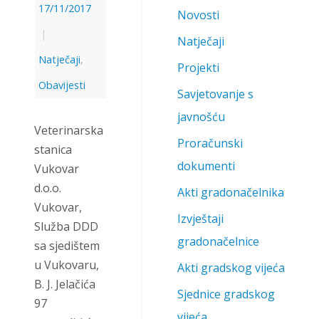
17/11/2017
Novosti
|
Natječaji
Natječaji
,
Projekti
Obavijesti
Savjetovanje s
javnošću
Veterinarska
Proračunski
stanica
dokumenti
Vukovar
d.o.o.
Akti gradonačelnika
Vukovar,
Izvještaji
Služba DDD
gradonačelnice
sa sjedištem
u Vukovaru,
Akti gradskog vijeća
B. J. Jelačića
Sjednice gradskog
97
vijeća