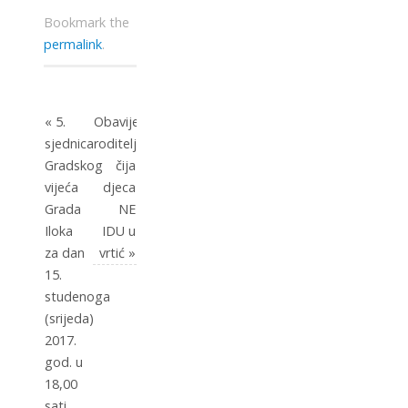
Bookmark the
permalink
.
«
5.
Obavijest
sjednica
roditeljima
Gradskog
čija
vijeća
djeca
Grada
NE
Iloka
IDU u
za dan
vrtić
»
15.
studenoga
(srijeda)
2017.
god. u
18,00
sati