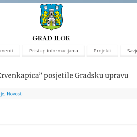
menti
Pristup informacijama
Projekti
Savj
Crvenkapica” posjetile Gradsku upravu
ije
,
Novosti