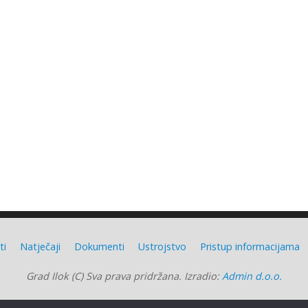
ti
Natječaji
Dokumenti
Ustrojstvo
Pristup informacijama
Grad Ilok (C) Sva prava pridržana. Izradio:
Admin d.o.o.
Grad Ilok
| Powered by
Mantra
&
WordPress.