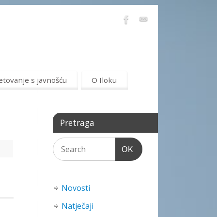
etovanje s javnošću
O Iloku
Pretraga
OK
Novosti
Natječaji