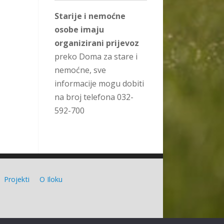
Starije i nemoćne
osobe imaju
organizirani prijevoz
preko Doma za stare i
nemoćne, sve
informacije mogu dobiti
na broj telefona 032-
592-700
Projekti
O Iloku