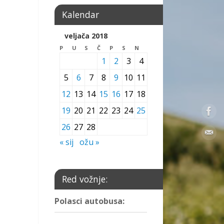
Kalendar
veljača 2018
P
U
S
Č
P
S
N
1
2
3
4
5
6
7
8
9
10
11
12
13
14
15
16
17
18
19
20
21
22
23
24
25
26
27
28
« sij
ožu »
Red vožnje:
Polasci autobusa: