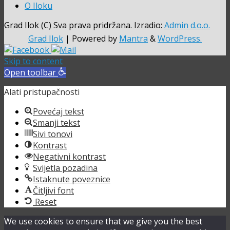
O Iloku
Grad Ilok (C) Sva prava pridržana. Izradio:
Admin d.o.o.
Grad Ilok
| Powered by
Mantra
&
WordPress.
Skip to content
Open toolbar
Alati pristupačnosti
Povećaj tekst
Smanji tekst
Sivi tonovi
Kontrast
Negativni kontrast
Svijetla pozadina
Istaknute poveznice
Čitljivi font
Reset
We use cookies to ensure that we give you the best