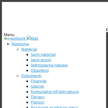
Menu
Skip
Naslovna
to
Natječaji
content
Javni natječaji
Javni pozivi
Jednostavna nabava
Obavijesti
Dokumenti
Financije
Glasnik
Komunalna infrastruktura
Obrasci
Planovi
Poslovnik gradskog vijeća