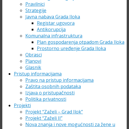
Pravilnici
Strategije
Javna nabava Grada Iloka
Registar ugovora
Antikorupcija
Komunalna infrastruktura
Plan gospodarenja otpadom Grada Iloka
Prostorno uređenje Grada Iloka
Obrasci
Planovi
Glasnik
Pristup informacijama
Pravo na pristup informacijama
Zaštita osobnih podataka
Izjava o pristupačnosti
Politika privatnosti
Projekti
Projekt “Zaželi – Grad Ilok”
Projekt “Zaželi II”
Nova znanja i nove mogućnosti za žene u