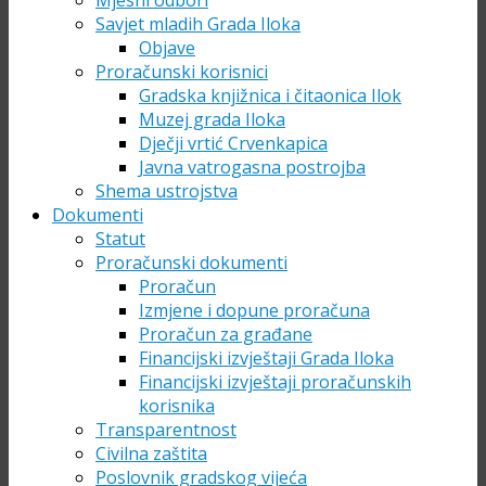
Mjesni odbori
Savjet mladih Grada Iloka
Objave
Proračunski korisnici
Gradska knjižnica i čitaonica Ilok
Muzej grada Iloka
Dječji vrtić Crvenkapica
Javna vatrogasna postrojba
Shema ustrojstva
Dokumenti
Statut
Proračunski dokumenti
Proračun
Izmjene i dopune proračuna
Proračun za građane
Financijski izvještaji Grada Iloka
Financijski izvještaji proračunskih
korisnika
Transparentnost
Civilna zaštita
Poslovnik gradskog vijeća