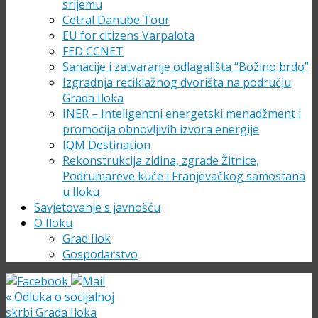
srijemu
Cetral Danube Tour
EU for citizens Varpalota
FED CCNET
Sanacije i zatvaranje odlagališta “Božino brdo”
Izgradnja reciklažnog dvorišta na području
Grada Iloka
INER – Inteligentni energetski menadžment i
promocija obnovljivih izvora energije
IQM Destination
Rekonstrukcija zidina, zgrade Žitnice,
Podrumareve kuće i Franjevačkog samostana
u Iloku
Savjetovanje s javnošću
O Iloku
Grad Ilok
Gospodarstvo
«
Odluka o socijalnoj
skrbi Grada Iloka