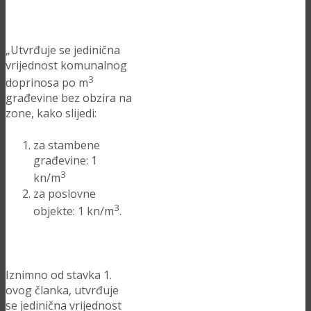
„Utvrđuje se jedinična
vrijednost komunalnog
3
doprinosa po m
građevine bez obzira na
zone, kako slijedi:
za stambene
građevine: 1
3
kn/m
za poslovne
3
objekte: 1 kn/m
.
Iznimno od stavka 1.
ovog članka, utvrđuje
se jedinična vrijednost