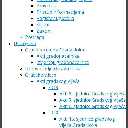
Pravilnici
Pristup informacijama
Registar ugovora
Statut
Zakoni
Pretraga
Ustrojstvo
Gradonačelnica Grada Iloka
Akti gradonačelnika
Izvještaji gradonačelnice
Upravni odjeli Grada Iloka
Gradsko vijeće
Akti gradskog vijeća
2019
Akti 8. sjednice Gradskog vijeća
Akti 7. sjednice Gradskog vijeća
Akti 6. sjednice Gradskog vijeća
2020
Akti 15. sjednice gradskog
vijeća Grada Iloka