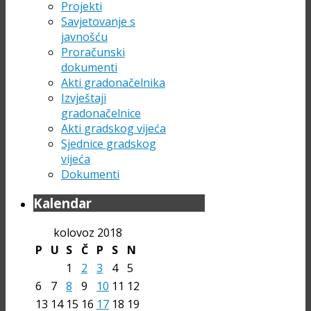
Projekti
Savjetovanje s
javnošću
Proračunski
dokumenti
Akti gradonačelnika
Izvještaji
gradonačelnice
Akti gradskog vijeća
Sjednice gradskog
vijeća
Dokumenti
Kalendar
kolovoz 2018
P
U
S
Č
P
S
N
1
2
3
4
5
6
7
8
9
10
11
12
13
14
15
16
17
18
19