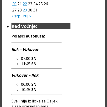
20
21
22
23
24
25
26
27
28
29
30
31
« srp
ruj »
Red vožnje:
Polasci autobusa:
Ilok – Vukovar
07:00
SN
11:45
SN
Vukovar – Ilok
06:00
SN
10:45
SN
Sve linije iz Iloka za Osijek
su sa presjedanjem u