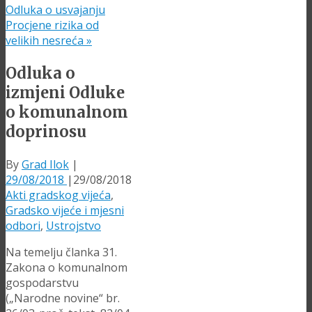
Odluka o usvajanju
Procjene rizika od
velikih nesreća
»
Odluka o
izmjeni Odluke
o komunalnom
doprinosu
By
Grad Ilok
|
29/08/2018
|
29/08/2018
Akti gradskog vijeća
,
Gradsko vijeće i mjesni
odbori
,
Ustrojstvo
Na temelju članka 31.
Zakona o komunalnom
gospodarstvu
(„Narodne novine“ br.