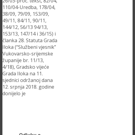
26/03-proč. tekst, 82/04,
110/04-Uredba, 178/04,
38/09, 79/09, 153/09,
49/11, 84/11, 90/11,
144/12, 56/13 94/13,
153/13, 147/14 i 36/15) i
članka 28. Statuta Grada
Iloka (“Službeni vjesnik”
Vukovarsko-srijemske
županije br. 11/13,
4/18), Gradsko vijeće
Grada Iloka na 11.
sjednici održanoj dana
12. srpnja 2018. godine
donijelo je