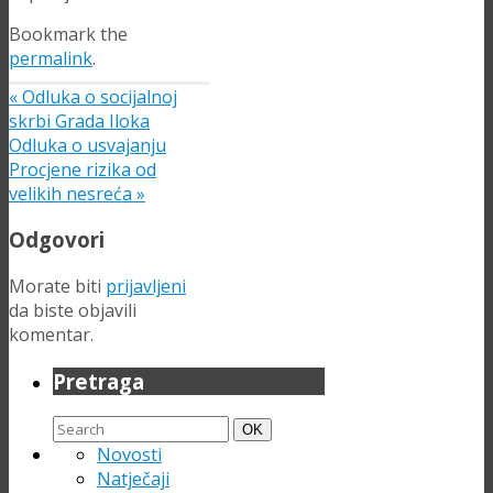
Bookmark the
permalink
.
«
Odluka o socijalnoj
skrbi Grada Iloka
Odluka o usvajanju
Procjene rizika od
velikih nesreća
»
Odgovori
Morate biti
prijavljeni
da biste objavili
komentar.
Pretraga
Search
Search
OK
for:
Novosti
Natječaji