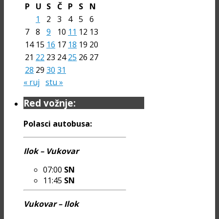
P
U
S
Č
P
S
N
1
2
3
4
5
6
7
8
9
10
11
12
13
14
15
16
17
18
19
20
21
22
23
24
25
26
27
28
29
30
31
« ruj
stu »
Red vožnje:
Polasci autobusa:
Ilok – Vukovar
07:00
SN
11:45
SN
Vukovar – Ilok