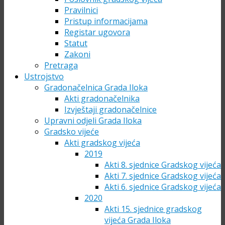
Pravilnici
Pristup informacijama
Registar ugovora
Statut
Zakoni
Pretraga
Ustrojstvo
Gradonačelnica Grada Iloka
Akti gradonačelnika
Izvještaji gradonačelnice
Upravni odjeli Grada Iloka
Gradsko vijeće
Akti gradskog vijeća
2019
Akti 8. sjednice Gradskog vijeća
Akti 7. sjednice Gradskog vijeća
Akti 6. sjednice Gradskog vijeća
2020
Akti 15. sjednice gradskog
vijeća Grada Iloka