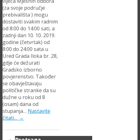
vijeća Mjesnih odbora
(za svoje područje
prebivališta ) mogu
dostaviti svakim radnim
od 8:00 do 14:00 sati, a
zadnji dan 10. 10. 2019.
godine (četvrtak) od
8:00 do 24:00 sata u
Ured Grada Iloka br. 28,
gdje će dežurati
Gradsko izborno
povjerenstvo. Također
se obavještavaju
političke stranke da su
dužne u roku od 8
(osam) dana od
stupanja…
Nastavite
čitati…
→
Pretraga