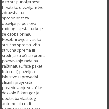
a to su: punoljetnost,
hrvatsko državljanstvo,
zdravstvena
sposobnost za
obavljanje poslova
radnog mjesta na koje
se osoba prima.
Posebni uvjeti: visoka
stručna sprema, viša
stručna sprema ili
srednja stručna sprema
poznavanje rada na
računalu (Office paket,
Internet) poželjno
iskustvo u provedbi
sličnih projekata
posjedovanje vozačke
dozvole B kategorije
upotreba vlastitog
automobila radi
upotrebe u poslovne…