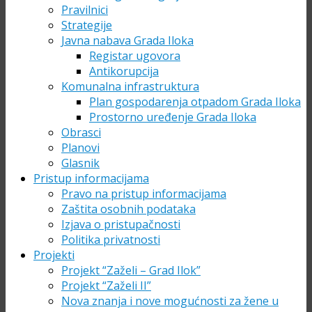
Pravilnici
Strategije
Javna nabava Grada Iloka
Registar ugovora
Antikorupcija
Komunalna infrastruktura
Plan gospodarenja otpadom Grada Iloka
Prostorno uređenje Grada Iloka
Obrasci
Planovi
Glasnik
Pristup informacijama
Pravo na pristup informacijama
Zaštita osobnih podataka
Izjava o pristupačnosti
Politika privatnosti
Projekti
Projekt “Zaželi – Grad Ilok”
Projekt “Zaželi II”
Nova znanja i nove mogućnosti za žene u