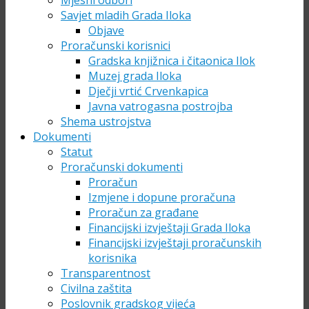
Mjesni odbori
Savjet mladih Grada Iloka
Objave
Proračunski korisnici
Gradska knjižnica i čitaonica Ilok
Muzej grada Iloka
Dječji vrtić Crvenkapica
Javna vatrogasna postrojba
Shema ustrojstva
Dokumenti
Statut
Proračunski dokumenti
Proračun
Izmjene i dopune proračuna
Proračun za građane
Financijski izvještaji Grada Iloka
Financijski izvještaji proračunskih
korisnika
Transparentnost
Civilna zaštita
Poslovnik gradskog vijeća