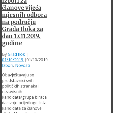
Izbori za
članove vijeća
mjesnih odbora
na području
Grada Iloka za
dan 17.11.2019.
godine
By
Grad Ilok
|
01/10/2019
|
01/10/2019
Izbori
,
Novosti
Obavještavaju se
predstavnici svih
političkih stranaka i
nezavisnih
kandidata/grupa birača
da svoje prijedloge lista
kandidata za članove