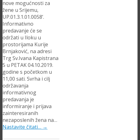
nove mogućnosti za
žene u Srijemu,
UP.01.3.1.01.0058’.
Informativno
predavanje će se
održati u Iloku u
prostorijama Kurije
Brnjaković, na adresi
Trg Sv.Ivana Kapistrana
5 u PETAK 04.10.2019.
godine s početkom u
11,00 sati. Svrha i cilj
održavanja
informativnog
predavanja je
informiranje i prijava
zainteresiranih
nezaposlenih žena na…
Nastavite čitati…
→