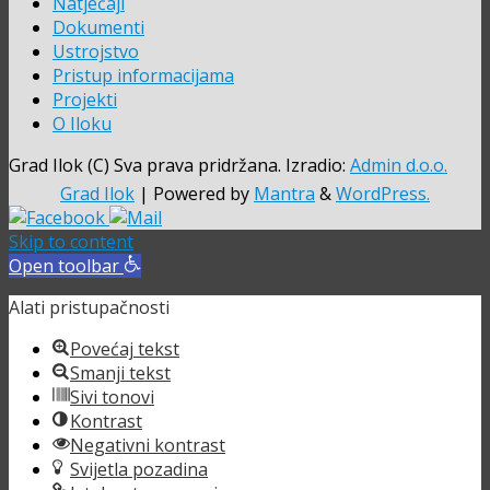
Natječaji
Dokumenti
Ustrojstvo
Pristup informacijama
Projekti
O Iloku
Grad Ilok (C) Sva prava pridržana. Izradio:
Admin d.o.o.
Grad Ilok
| Powered by
Mantra
&
WordPress.
Skip to content
Open toolbar
Alati pristupačnosti
Povećaj tekst
Smanji tekst
Sivi tonovi
Kontrast
Negativni kontrast
Svijetla pozadina