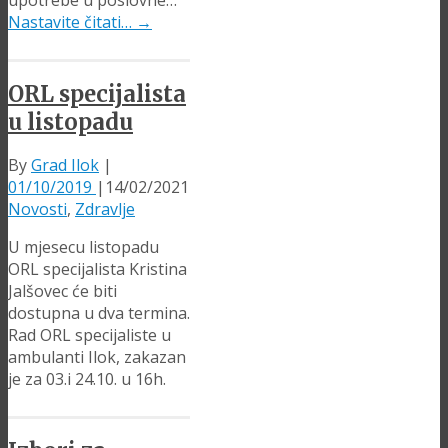
Nastavite čitati…
→
ORL specijalista
u listopadu
By
Grad Ilok
|
01/10/2019
|
14/02/2021
Novosti
,
Zdravlje
U mjesecu listopadu
ORL specijalista Kristina
Jalšovec će biti
dostupna u dva termina.
Rad ORL specijaliste u
ambulanti Ilok, zakazan
je za 03.i 24.10. u 16h.