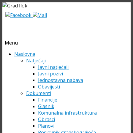
Menu
Skip
Naslovna
to
Natječaji
content
Javni natječaji
Javni pozivi
Jednostavna nabava
Obavijesti
Dokumenti
Financije
Glasnik
Komunalna infrastruktura
Obrasci
Planovi
Poslovnik gradskog vijeća