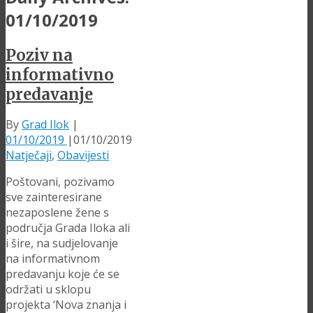
01/10/2019
Poziv na
informativno
predavanje
By
Grad Ilok
|
01/10/2019
|
01/10/2019
Natječaji
,
Obavijesti
Poštovani, pozivamo
sve zainteresirane
nezaposlene žene s
područja Grada Iloka ali
i šire, na sudjelovanje
na informativnom
predavanju koje će se
održati u sklopu
projekta ‘Nova znanja i