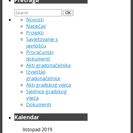
Search
Search
OK
for:
Novosti
Natječaji
Projekti
Savjetovanje s
javnošću
Proračunski
dokumenti
Akti gradonačelnika
Izvještaji
gradonačelnice
Akti gradskog vijeća
Sjednice gradskog
vijeća
Dokumenti
Kalendar
listopad 2019