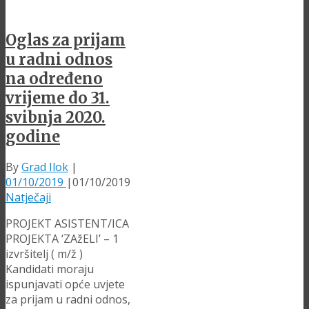
Oglas za prijam
u radni odnos
na određeno
vrijeme do 31.
svibnja 2020.
godine
By
Grad Ilok
|
01/10/2019
|
01/10/2019
Natječaji
PROJEKT ASISTENT/ICA
PROJEKTA ‘ZAžELI’ – 1
izvršitelj ( m/ž )
Kandidati moraju
ispunjavati opće uvjete
za prijam u radni odnos,