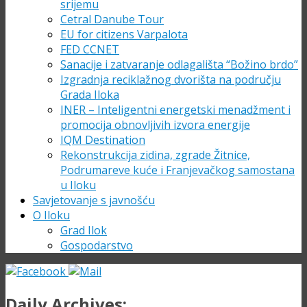
srijemu
Cetral Danube Tour
EU for citizens Varpalota
FED CCNET
Sanacije i zatvaranje odlagališta “Božino brdo”
Izgradnja reciklažnog dvorišta na području
Grada Iloka
INER – Inteligentni energetski menadžment i
promocija obnovljivih izvora energije
IQM Destination
Rekonstrukcija zidina, zgrade Žitnice,
Podrumareve kuće i Franjevačkog samostana
u Iloku
Savjetovanje s javnošću
O Iloku
Grad Ilok
Gospodarstvo
Daily Archives: