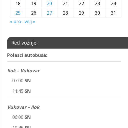
18
19
20
21
22
23
24
25
26
27
28
29
30
31
« pro
velj »
Red vožnje:
Polasci autobusa:
Ilok – Vukovar
07:00
SN
11:45
SN
Vukovar – Ilok
06:00
SN
10:45
SN