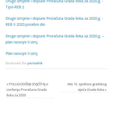
Druge izmjene i dopune Proračuna Grada Iloka za 2020.g. -
TipII-REB 2
Druge izmjene i dopune Proračuna Grada Iloka za 2020.g. -
REB II 2020 posebni dio
Druge izmjene i dopune Proračuna Grada Iloka za 2020.g. –
plan razvojni II izmj.
Plan razvojni II izmj.
Bookmark the
permalink
.
«
POLUGODIŠNJI IZVJEŠTAJ o
Akti 15. sjednice gradskog
izvršenju Proračuna Grada
vijeća Grada Iloka
»
Iloka za 2020