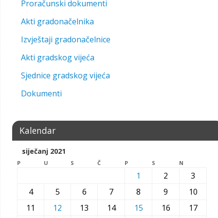
Proračunski dokumenti
Akti gradonačelnika
Izvještaji gradonačelnice
Akti gradskog vijeća
Sjednice gradskog vijeća
Dokumenti
Kalendar
siječanj 2021
P
U
S
Č
P
S
N
1
2
3
4
5
6
7
8
9
10
11
12
13
14
15
16
17