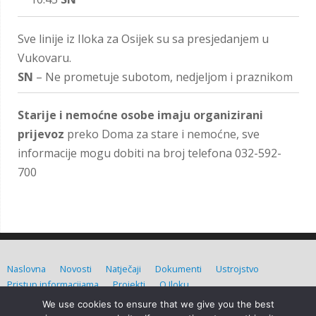
Sve linije iz Iloka za Osijek su sa presjedanjem u
Vukovaru.
SN
– Ne prometuje subotom, nedjeljom i praznikom
Starije i nemoćne osobe imaju organizirani
prijevoz
preko Doma za stare i nemoćne, sve
informacije mogu dobiti na broj telefona 032-592-
700
Naslovna
Novosti
Natječaji
Dokumenti
Ustrojstvo
Pristup informacijama
Projekti
O Iloku
We use cookies to ensure that we give you the best
Grad Ilok (C) Sva prava pridržana. Izradio:
Admin d.o.o.