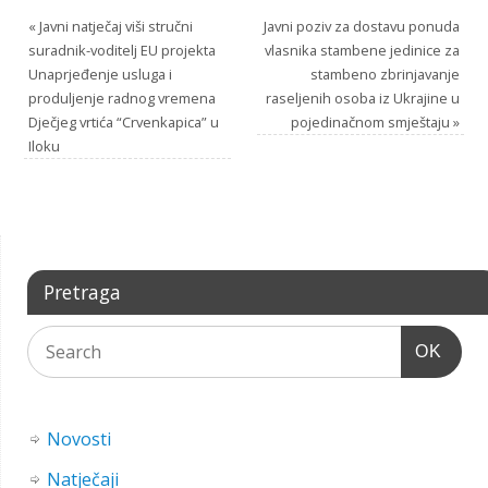
«
Javni natječaj viši stručni
Javni poziv za dostavu ponuda
suradnik-voditelj EU projekta
vlasnika stambene jedinice za
Unaprjeđenje usluga i
stambeno zbrinjavanje
produljenje radnog vremena
raseljenih osoba iz Ukrajine u
Dječjeg vrtića “Crvenkapica” u
pojedinačnom smještaju
»
Iloku
Pretraga
OK
Novosti
Natječaji