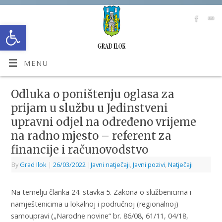
Open toolbar
MENU
Odluka o poništenju oglasa za
prijam u službu u Jedinstveni
upravni odjel na određeno vrijeme
na radno mjesto – referent za
financije i računovodstvo
By
Grad Ilok
|
26/03/2022
|
Javni natječaji
,
Javni pozivi
,
Natječaji
Na temelju članka 24. stavka 5. Zakona o službenicima i
namještenicima u lokalnoj i područnoj (regionalnoj)
samoupravi („Narodne novine“ br. 86/08, 61/11, 04/18,