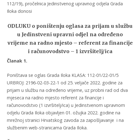
112/19), pročelnica Jedinstvenog upravnog odjela Grada
Iloka donosi
ODLUKU
o poništenju oglasa
za prijam u službu
u Jedinstveni upravni odjel na određeno
vrijeme na radno mjesto – referent za financije
i računovodstvo – 1 izvršitelj/ica
Članak 1.
Poništava se oglas Grada Iloka KLASA: 112-01/22-01/5
URBROJ: 2196-02-03-22-1 od 25. veljače 2022. godine za
prijam u službu na određeno vrijeme, uz probni rad od dva
mjeseca na radno mjesto referent za financije i
računovodstvo (1 izvršitelj/ica) u Jedinstvenom upravnom
odjelu Grada Iloka objavljen 01. ožujka 2022. godine na
mrežnoj stranici Hrvatskog zavoda za zapošljavanje i na
službenim web-stranicama Grada Iloka.