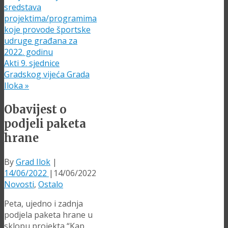
sredstava
projektima/programima
koje provode športske
udruge građana za
2022. godinu
Akti 9. sjednice
Gradskog vijeća Grada
Iloka
»
Obavijest o
podjeli paketa
hrane
By
Grad Ilok
|
14/06/2022
|
14/06/2022
Novosti
,
Ostalo
Peta, ujedno i zadnja
podjela paketa hrane u
sklopu projekta “Kap