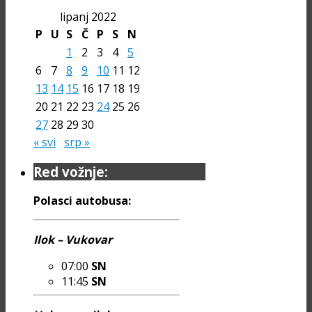
lipanj 2022
P
U
S
Č
P
S
N
1
2
3
4
5
6
7
8
9
10
11
12
13
14
15
16
17
18
19
20
21
22
23
24
25
26
27
28
29
30
« svi
srp »
Red vožnje:
Polasci autobusa:
Ilok – Vukovar
07:00
SN
11:45
SN