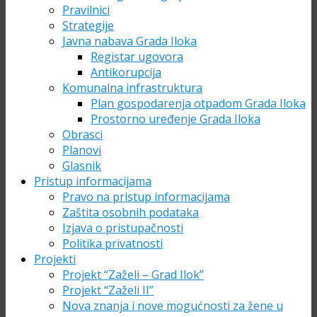
Pravilnici
Strategije
Javna nabava Grada Iloka
Registar ugovora
Antikorupcija
Komunalna infrastruktura
Plan gospodarenja otpadom Grada Iloka
Prostorno uređenje Grada Iloka
Obrasci
Planovi
Glasnik
Pristup informacijama
Pravo na pristup informacijama
Zaštita osobnih podataka
Izjava o pristupačnosti
Politika privatnosti
Projekti
Projekt “Zaželi – Grad Ilok”
Projekt “Zaželi II”
Nova znanja i nove mogućnosti za žene u