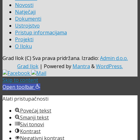
Novosti
Natječaji
Dokumenti
Ustrojstvo
Pristup informacijama
Projekti
O Iloku
Grad Ilok (C) Sva prava pridržana. Izradio:
Admin d.o.o.
Grad Ilok
| Powered by
Mantra
&
WordPress.
Skip to content
Open toolbar
Alati pristupačnosti
Povećaj tekst
Smanji tekst
Sivi tonovi
Kontrast
Negativni kontrast