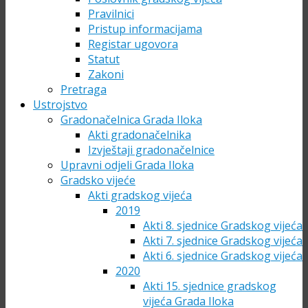
Pravilnici
Pristup informacijama
Registar ugovora
Statut
Zakoni
Pretraga
Ustrojstvo
Gradonačelnica Grada Iloka
Akti gradonačelnika
Izvještaji gradonačelnice
Upravni odjeli Grada Iloka
Gradsko vijeće
Akti gradskog vijeća
2019
Akti 8. sjednice Gradskog vijeća
Akti 7. sjednice Gradskog vijeća
Akti 6. sjednice Gradskog vijeća
2020
Akti 15. sjednice gradskog
vijeća Grada Iloka