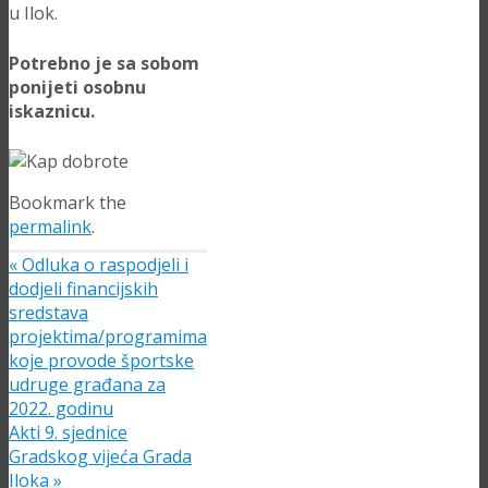
u Ilok.
Potrebno je sa sobom
ponijeti osobnu
iskaznicu.
Bookmark the
permalink
.
«
Odluka o raspodjeli i
dodjeli financijskih
sredstava
projektima/programima
koje provode športske
udruge građana za
2022. godinu
Akti 9. sjednice
Gradskog vijeća Grada
Iloka
»