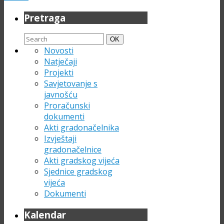
Pretraga
Search
Search
OK
for:
Novosti
Natječaji
Projekti
Savjetovanje s
javnošću
Proračunski
dokumenti
Akti gradonačelnika
Izvještaji
gradonačelnice
Akti gradskog vijeća
Sjednice gradskog
vijeća
Dokumenti
Kalendar