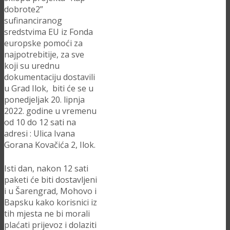
dobrote2”
sufinanciranog
sredstvima EU iz Fonda
europske pomoći za
najpotrebitije, za sve
koji su urednu
dokumentaciju dostavili
u Grad Ilok, biti će se u
ponedjeljak 20. lipnja
2022. godine u vremenu
od 10 do 12 sati na
adresi : Ulica Ivana
Gorana Kovačića 2, Ilok.
Isti dan, nakon 12 sati
paketi će biti dostavljeni
i u Šarengrad, Mohovo i
Bapsku kako korisnici iz
tih mjesta ne bi morali
plaćati prijevoz i dolaziti