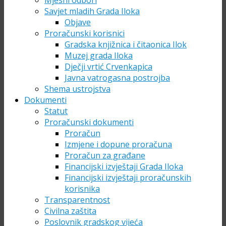
Mjesni odbori
Savjet mladih Grada Iloka
Objave
Proračunski korisnici
Gradska knjižnica i čitaonica Ilok
Muzej grada Iloka
Dječji vrtić Crvenkapica
Javna vatrogasna postrojba
Shema ustrojstva
Dokumenti
Statut
Proračunski dokumenti
Proračun
Izmjene i dopune proračuna
Proračun za građane
Financijski izvještaji Grada Iloka
Financijski izvještaji proračunskih
korisnika
Transparentnost
Civilna zaštita
Poslovnik gradskog vijeća