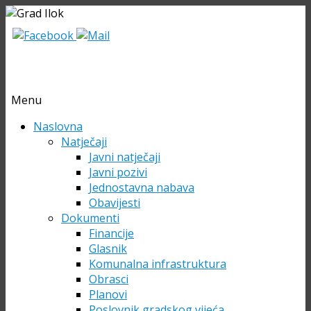
Menu
Skip
Naslovna
to
Natječaji
content
Javni natječaji
Javni pozivi
Jednostavna nabava
Obavijesti
Dokumenti
Financije
Glasnik
Komunalna infrastruktura
Obrasci
Planovi
Poslovnik gradskog vijeća