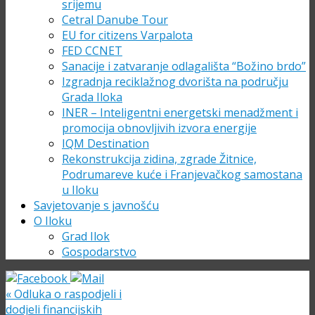
srijemu
Cetral Danube Tour
EU for citizens Varpalota
FED CCNET
Sanacije i zatvaranje odlagališta “Božino brdo”
Izgradnja reciklažnog dvorišta na području
Grada Iloka
INER – Inteligentni energetski menadžment i
promocija obnovljivih izvora energije
IQM Destination
Rekonstrukcija zidina, zgrade Žitnice,
Podrumareve kuće i Franjevačkog samostana
u Iloku
Savjetovanje s javnošću
O Iloku
Grad Ilok
Gospodarstvo
«
Odluka o raspodjeli i
dodjeli financijskih