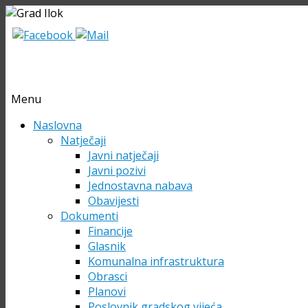
Menu
Skip
Naslovna
to
Natječaji
content
Javni natječaji
Javni pozivi
Jednostavna nabava
Obavijesti
Dokumenti
Financije
Glasnik
Komunalna infrastruktura
Obrasci
Planovi
Poslovnik gradskog vijeća