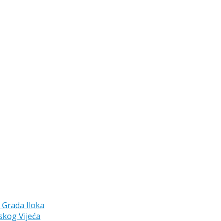
a Grada Iloka
skog Vijeća