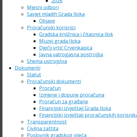
2026
Mjesni odbori
Savjet mladih Grada Iloka
Objave
Proračunski korisnici
Gradska knjižnica i čitaonica Ilok
Muzej grada Iloka
Dječji vrtić Crvenkapica
Javna vatrogasna postrojba
Shema ustrojstva
Dokumenti
Statut
Proračunski dokumenti
Proračun
Izmjene i dopune proračuna
Proračun za građane
Financijski izvještaji Grada Iloka
Financijski izvještaji proračunskih korisnik
Transparentnost
Civilna zaštita
Poslovnik gradskog vijeća