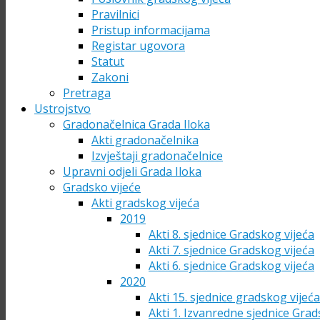
Pravilnici
Pristup informacijama
Registar ugovora
Statut
Zakoni
Pretraga
Ustrojstvo
Gradonačelnica Grada Iloka
Akti gradonačelnika
Izvještaji gradonačelnice
Upravni odjeli Grada Iloka
Gradsko vijeće
Akti gradskog vijeća
2019
Akti 8. sjednice Gradskog vijeća
Akti 7. sjednice Gradskog vijeća
Akti 6. sjednice Gradskog vijeća
2020
Akti 15. sjednice gradskog vijeć
Akti 1. Izvanredne sjednice Grad