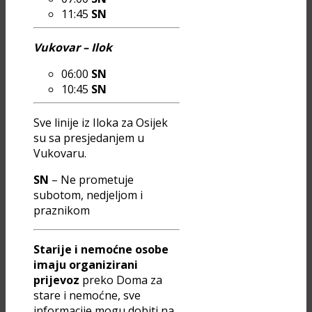
11:45
SN
Vukovar – Ilok
06:00
SN
10:45
SN
Sve linije iz Iloka za Osijek
su sa presjedanjem u
Vukovaru.
SN
– Ne prometuje
subotom, nedjeljom i
praznikom
Starije i nemoćne osobe
imaju organizirani
prijevoz
preko Doma za
stare i nemoćne, sve
informacije mogu dobiti na