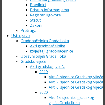
Pravilnici
Pristup informacijama
Registar ugovora
Statut
Zakoni
Pretraga
Ustrojstvo
Gradonačelnica Grada Iloka
Akti gradonačelnika
Izvještaji gradonačelnice
Upravni odjeli Grada Iloka
Gradsko vijeće
Akti gradskog vijeća
2019
Akti 8. sjednice Gradskog vijeća
Akti 7. sjednice Gradskog vijeća
Akti 6. sjednice Gradskog vijeća
2020
Akti 15. sjednice gradskog
vijeća Grada Iloka