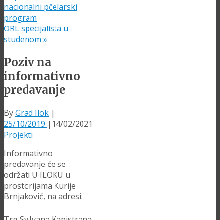
nacionalni pčelarski
program
ORL specijalista u
studenom
»
Poziv na
informativno
predavanje
By
Grad Ilok
|
25/10/2019
|
14/02/2021
Projekti
Informativno
predavanje će se
održati U ILOKU u
prostorijama Kurije
Brnjaković, na adresi:
Trg Sv.Ivana Kapistrana