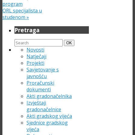
program
ORL specijalista u
studenom
»
Pretraga
Search
Search
OK
for:
Novosti
Natječaji
Projekti
Savjetovanje s
javnošću
Proračunski
dokumenti
Akti gradonačelnika
Izvještaji
gradonačelnice
Akti gradskog vijeća
Sjednice gradskog
vijeća