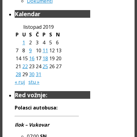
Dokumenti
Kalendar
listopad 2019
P
U
S
Č
P
S
N
1
2
3
4
5
6
7
8
9
10
11
12
13
14
15
16
17
18
19
20
21
22
23
24
25
26
27
28
29
30
31
« ruj
stu »
Red vožnje:
Polasci autobusa:
Ilok – Vukovar
07:00
SN