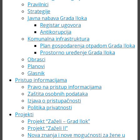
Pravilnici
Strategije
Javna nabava Grada Iloka
Registar ugovora
Antikorupcija
Komunalna infrastruktura
Plan gospodarenja otpadom Grada Iloka
Prostorno uređenje Grada Iloka
Obrasci
Planovi
Glasnik
Pristup informacijama
Pravo na pristup informacijama
Zaštita osobnih podataka
Izjava o pristupačnosti
Politika privatnosti
Projekti
Projekt “Zaželi – Grad Ilok”
Projekt “Zaželi II”
Nova znanja i nove mogućnosti za žene u