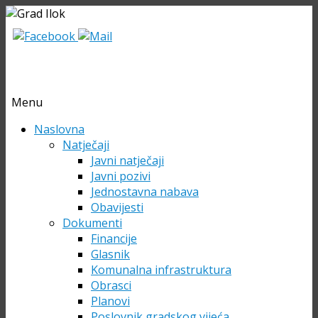
Menu
Skip
Naslovna
to
Natječaji
content
Javni natječaji
Javni pozivi
Jednostavna nabava
Obavijesti
Dokumenti
Financije
Glasnik
Komunalna infrastruktura
Obrasci
Planovi
Poslovnik gradskog vijeća