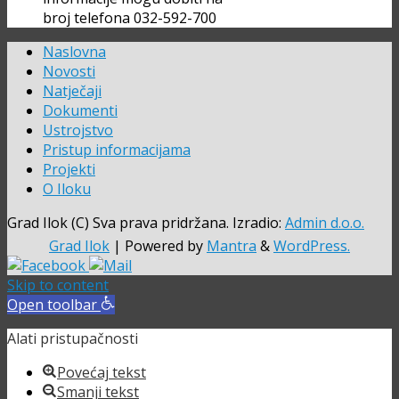
broj telefona 032-592-700
Naslovna
Novosti
Natječaji
Dokumenti
Ustrojstvo
Pristup informacijama
Projekti
O Iloku
Grad Ilok (C) Sva prava pridržana. Izradio:
Admin d.o.o.
Grad Ilok
| Powered by
Mantra
&
WordPress.
Skip to content
Open toolbar
Alati pristupačnosti
Povećaj tekst
Smanji tekst