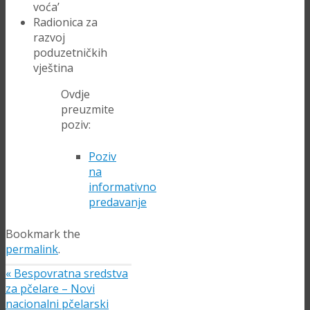
voća’
Radionica za
razvoj
poduzetničkih
vještina
Ovdje
preuzmite
poziv:
Poziv
na
informativno
predavanje
Bookmark the
permalink
.
«
Bespovratna sredstva
za pčelare – Novi
nacionalni pčelarski