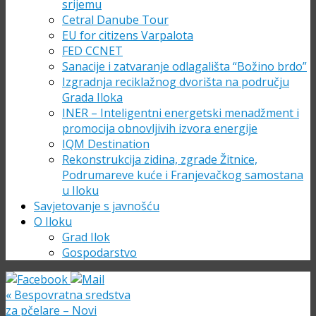
srijemu
Cetral Danube Tour
EU for citizens Varpalota
FED CCNET
Sanacije i zatvaranje odlagališta “Božino brdo”
Izgradnja reciklažnog dvorišta na području
Grada Iloka
INER – Inteligentni energetski menadžment i
promocija obnovljivih izvora energije
IQM Destination
Rekonstrukcija zidina, zgrade Žitnice,
Podrumareve kuće i Franjevačkog samostana
u Iloku
Savjetovanje s javnošću
O Iloku
Grad Ilok
Gospodarstvo
«
Bespovratna sredstva
za pčelare – Novi