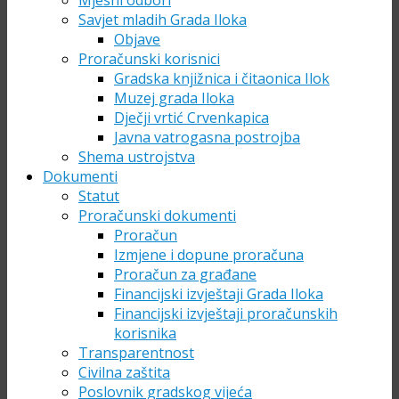
Mjesni odbori
Savjet mladih Grada Iloka
Objave
Proračunski korisnici
Gradska knjižnica i čitaonica Ilok
Muzej grada Iloka
Dječji vrtić Crvenkapica
Javna vatrogasna postrojba
Shema ustrojstva
Dokumenti
Statut
Proračunski dokumenti
Proračun
Izmjene i dopune proračuna
Proračun za građane
Financijski izvještaji Grada Iloka
Financijski izvještaji proračunskih
korisnika
Transparentnost
Civilna zaštita
Poslovnik gradskog vijeća