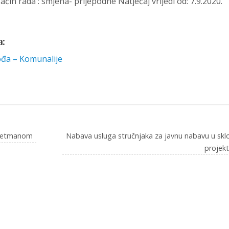
in rada : smjena- prijepodne Natječaj vrijedi od: 7.9.2020.
a:
ođa – Komunalije
tretmanom
Nabava usluga stručnjaka za javnu nabavu u skl
projek