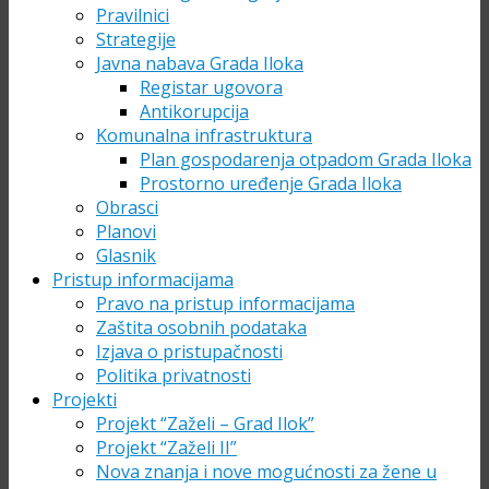
Pravilnici
Strategije
Javna nabava Grada Iloka
Registar ugovora
Antikorupcija
Komunalna infrastruktura
Plan gospodarenja otpadom Grada Iloka
Prostorno uređenje Grada Iloka
Obrasci
Planovi
Glasnik
Pristup informacijama
Pravo na pristup informacijama
Zaštita osobnih podataka
Izjava o pristupačnosti
Politika privatnosti
Projekti
Projekt “Zaželi – Grad Ilok”
Projekt “Zaželi II”
Nova znanja i nove mogućnosti za žene u