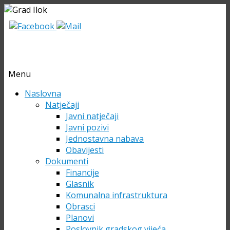
Menu
Skip
Naslovna
to
Natječaji
content
Javni natječaji
Javni pozivi
Jednostavna nabava
Obavijesti
Dokumenti
Financije
Glasnik
Komunalna infrastruktura
Obrasci
Planovi
Poslovnik gradskog vijeća