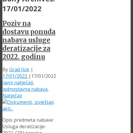
17/01/2022
Poziv na
dostavu ponuda
nabava usluge
deratizacije za
2022. godinu
By
Grad Ilok
|
17/01/2022
|
17/01/2022
Javni natječaji
,
Jednostavna nabava
,
Natječaji
Opis predmeta nabave:
Usluga deratizacije-