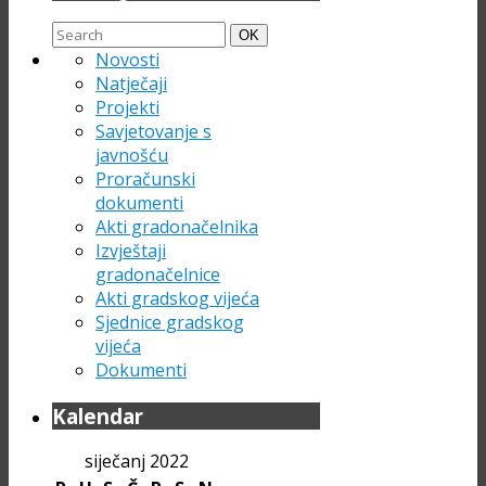
Search
Search
OK
for:
Novosti
Natječaji
Projekti
Savjetovanje s
javnošću
Proračunski
dokumenti
Akti gradonačelnika
Izvještaji
gradonačelnice
Akti gradskog vijeća
Sjednice gradskog
vijeća
Dokumenti
Kalendar
siječanj 2022