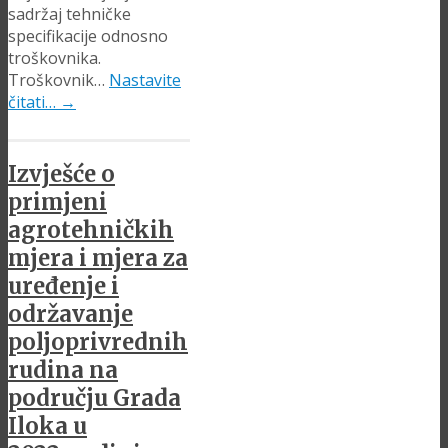
sadržaj tehničke
specifikacije odnosno
troškovnika.
Troškovnik…
Nastavite
čitati…
→
Izvješće o
primjeni
agrotehničkih
mjera i mjera za
uređenje i
održavanje
poljoprivrednih
rudina na
području Grada
Iloka u