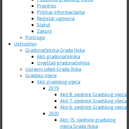
Pravilnici
Pristup informacijama
Registar ugovora
Statut
Zakoni
Pretraga
Ustrojstvo
Gradonačelnica Grada Iloka
Akti gradonačelnika
Izvještaji gradonačelnice
Upravni odjeli Grada Iloka
Gradsko vijeće
Akti gradskog vijeća
2019
Akti 8. sjednice Gradskog vijeća
Akti 7. sjednice Gradskog vijeća
Akti 6. sjednice Gradskog vijeća
2020
Akti 15. sjednice gradskog
vijeća Grada Iloka