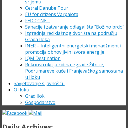
srijemu
Cetral Danube Tour
EU for citizens Varpalota
FED CCNET
Sanacije i zatvaranje odlagališta “Božino brdo”
Izgradnja reciklažnog dvorišta na području
Grada Iloka
INER – Inteligentni energetski menadžment i
promocija obnovljivih izvora energije
IQM Destination
Rekonstrukcija zidina, zgrade Žitnice,
Podrumareve kuće i Franjevačkog samostana
u Iloku
Savjetovanje s javnošću
O Iloku
Grad Ilok
Gospodarstvo
Daily Archives: