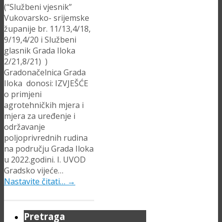
(“Službeni vjesnik”
Vukovarsko- srijemske
županije br. 11/13,4/18,
9/19,4/20 i Službeni
glasnik Grada Iloka
2/21,8/21) )
Gradonačelnica Grada
Iloka donosi: IZVJEŠĆE
o primjeni
agrotehničkih mjera i
mjera za uređenje i
održavanje
poljoprivrednih rudina
na području Grada Iloka
u 2022.godini. I. UVOD
Gradsko vijeće…
Nastavite čitati…
→
Pretraga