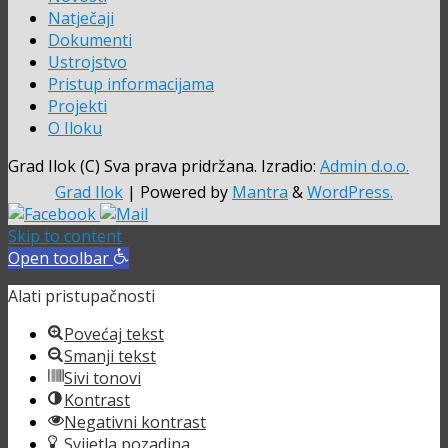
Natječaji
Dokumenti
Ustrojstvo
Pristup informacijama
Projekti
O Iloku
Grad Ilok (C) Sva prava pridržana. Izradio:
Admin d.o.o.
Grad Ilok
| Powered by
Mantra
&
WordPress.
Skip to content
Open toolbar
Alati pristupačnosti
Povećaj tekst
Smanji tekst
Sivi tonovi
Kontrast
Negativni kontrast
Svijetla pozadina