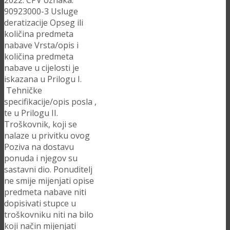
2022. CPV oznaka:
90923000-3 Usluge
deratizacije Opseg ili
količina predmeta
nabave Vrsta/opis i
količina predmeta
nabave u cijelosti je
iskazana u Prilogu I.
Tehničke
specifikacije/opis posla ,
te u Prilogu II.
Troškovnik, koji se
nalaze u privitku ovog
Poziva na dostavu
ponuda i njegov su
sastavni dio. Ponuditelj
ne smije mijenjati opise
predmeta nabave niti
dopisivati stupce u
troškovniku niti na bilo
koji način mijenjati