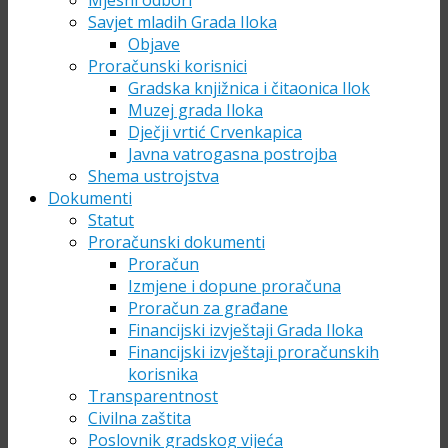
Mjesni odbori
Savjet mladih Grada Iloka
Objave
Proračunski korisnici
Gradska knjižnica i čitaonica Ilok
Muzej grada Iloka
Dječji vrtić Crvenkapica
Javna vatrogasna postrojba
Shema ustrojstva
Dokumenti
Statut
Proračunski dokumenti
Proračun
Izmjene i dopune proračuna
Proračun za građane
Financijski izvještaji Grada Iloka
Financijski izvještaji proračunskih
korisnika
Transparentnost
Civilna zaštita
Poslovnik gradskog vijeća