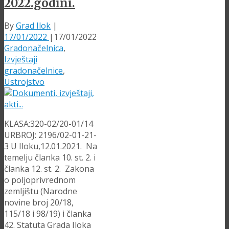
2022.godini.
By
Grad Ilok
|
17/01/2022
|
17/01/2022
Gradonačelnica
,
Izvještaji
gradonačelnice
,
Ustrojstvo
KLASA:320-02/20-01/14
URBROJ: 2196/02-01-21-
3 U Iloku,12.01.2021. Na
temelju članka 10. st. 2. i
članka 12. st. 2. Zakona
o poljoprivrednom
zemljištu (Narodne
novine broj 20/18,
115/18 i 98/19) i članka
42. Statuta Grada Iloka