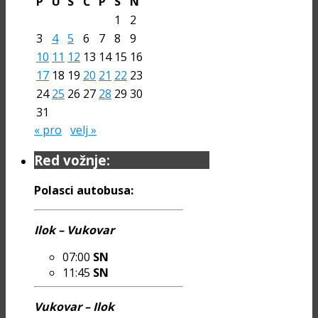
P
U
S
Č
P
S
N
1
2
3
4
5
6
7
8
9
10
11
12
13
14
15
16
17
18
19
20
21
22
23
24
25
26
27
28
29
30
31
« pro
velj »
Red vožnje:
Polasci autobusa:
Ilok – Vukovar
07:00
SN
11:45
SN
Vukovar – Ilok