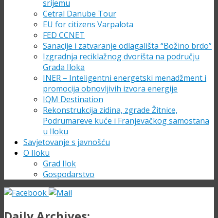
srijemu
Cetral Danube Tour
EU for citizens Varpalota
FED CCNET
Sanacije i zatvaranje odlagališta “Božino brdo”
Izgradnja reciklažnog dvorišta na području
Grada Iloka
INER – Inteligentni energetski menadžment i
promocija obnovljivih izvora energije
IQM Destination
Rekonstrukcija zidina, zgrade Žitnice,
Podrumareve kuće i Franjevačkog samostana
u Iloku
Savjetovanje s javnošću
O Iloku
Grad Ilok
Gospodarstvo
Daily Archives: