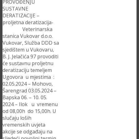
PROVOĐENJU
SUSTAVNE
DERATIZACIJE –
proljetna deratizacija-
Veterinarska
stanica Vukovar d.o.o.
Vukovar, Služba DDD sa
sjedištem u Vukovaru,
B. J. Jelačića 97 provoditi
će sustavnu proljetnu
deratizaciju temeljem
Ugovora u mjestima :
02.05.2024 – Mohovo,
Šarengrad 03.05.2024 –
Bapska 06. – 10. 05.
2024 – Ilok u vremenu
od 08,00h do 15,00h. U
slučaju loših
vremenskih uvjeta
akcije se odgađaju na
sljedeći povoljni termin.