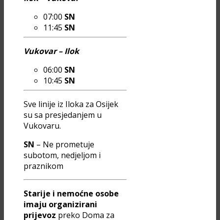
07:00
SN
11:45
SN
Vukovar – Ilok
06:00
SN
10:45
SN
Sve linije iz Iloka za Osijek
su sa presjedanjem u
Vukovaru.
SN
– Ne prometuje
subotom, nedjeljom i
praznikom
Starije i nemoćne osobe
imaju organizirani
prijevoz
preko Doma za