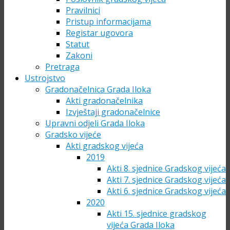
Pravilnici
Pristup informacijama
Registar ugovora
Statut
Zakoni
Pretraga
Ustrojstvo
Gradonačelnica Grada Iloka
Akti gradonačelnika
Izvještaji gradonačelnice
Upravni odjeli Grada Iloka
Gradsko vijeće
Akti gradskog vijeća
2019
Akti 8. sjednice Gradskog vijeća
Akti 7. sjednice Gradskog vijeća
Akti 6. sjednice Gradskog vijeća
2020
Akti 15. sjednice gradskog
vijeća Grada Iloka