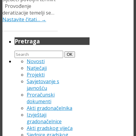
Provođenje
deratizacije temelji se…
Nastavite čitati…
→
Pretraga
Search
Search
OK
for:
Novosti
Natječaji
Projekti
Savjetovanje s
javnošću
Proračunski
dokumenti
Akti gradonačelnika
Izvještaji
gradonačelnice
Akti gradskog vijeća
Sjednice gradskog