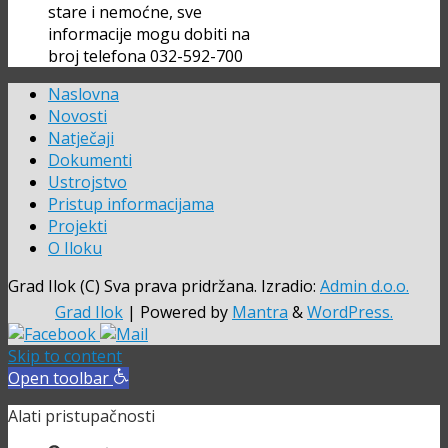
stare i nemoćne, sve
informacije mogu dobiti na
broj telefona 032-592-700
Naslovna
Novosti
Natječaji
Dokumenti
Ustrojstvo
Pristup informacijama
Projekti
O Iloku
Grad Ilok (C) Sva prava pridržana. Izradio:
Admin d.o.o.
Grad Ilok
| Powered by
Mantra
&
WordPress.
Skip to content
Open toolbar
Alati pristupačnosti