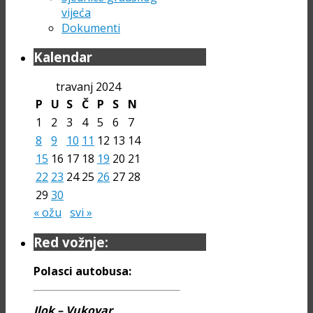
vijeća
Dokumenti
Kalendar
travanj 2024
P
U
S
Č
P
S
N
1
2
3
4
5
6
7
8
9
10
11
12
13
14
15
16
17
18
19
20
21
22
23
24
25
26
27
28
29
30
« ožu
svi »
Red vožnje:
Polasci autobusa:
Ilok – Vukovar