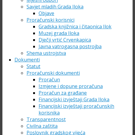
Mjesni odbori
Savjet mladih Grada Iloka
Objave
Proračunski korisnici
Gradska knjižnica i čitaonica Ilok
Muzej grada Iloka
Dječji vrtić Crvenkapica
Javna vatrogasna postrojba
Shema ustrojstva
Dokumenti
Statut
Proračunski dokumenti
Proračun
Izmjene i dopune proračuna
Proračun za građane
Financijski izvještaji Grada Iloka
Financijski izvještaji proračunskih
korisnika
Transparentnost
Civilna zaštita
Poslovnik gradskog vijeća