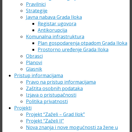
Pravilnici
Strategije
Javna nabava Grada Iloka
Registar ugovora
Antikorupcija
Komunalna infrastruktura
Plan gospodarenja otpadom Grada Iloka
Prostorno uređenje Grada Iloka
Obrasci
Planovi
Glasnik
Pristup informacijama
Pravo na pristup informacijama
Zaštita osobnih podataka
Izjava o pristupačnosti
Politika privatnosti
Projekti
Projekt “Zaželi – Grad Ilok”
Projekt “Zaželi II”
Nova znanja i nove mogućnosti za žene u