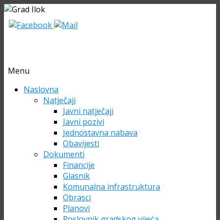
Menu
Skip
Naslovna
to
Natječaji
content
Javni natječaji
Javni pozivi
Jednostavna nabava
Obavijesti
Dokumenti
Financije
Glasnik
Komunalna infrastruktura
Obrasci
Planovi
Poslovnik gradskog vijeća