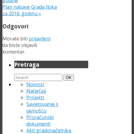
godine
Plan nabave Grada Iloka
za 2016. godinu
»
Odgovori
Morate biti
prijavljeni
da biste objavili
komentar.
Pretraga
Search
Search
OK
for:
Novosti
Natječaji
Projekti
Savjetovanje s
javnošću
Proračunski
dokumenti
Akti gradonačelnika