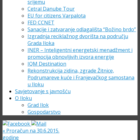
srijemu
Cetral Danube Tour
EU for citizens Varpalota
FED CCNET
Sanacije i zatvaranje odlagališta “Božino brdo”
Izgradnja reciklažnog dvorišta na području
Grada Iloka
INER – Inteligentni energetski menadžment i
promocija obnovljivih izvora energije
IQM Destination
Rekonstrukcija zidina, zgrade Žitnice,
Podrumareve kuće i Franjevačkog samostana
u Iloku
Savjetovanje s javnošću
O Iloku
Grad Ilok
Gospodarstvo
«
Proračun na 30.6.2015.
godine