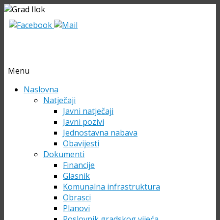
Menu
Skip
Naslovna
to
Natječaji
content
Javni natječaji
Javni pozivi
Jednostavna nabava
Obavijesti
Dokumenti
Financije
Glasnik
Komunalna infrastruktura
Obrasci
Planovi
Poslovnik gradskog vijeća