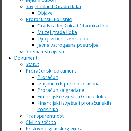
Mjesni odbori
Savjet mladih Grada Iloka
Objave
Proračunski korisnici
Gradska knjižnica i čitaonica Ilok
Muzej grada Iloka
Dječji vrtić Crvenkapica
Javna vatrogasna postrojba
Shema ustrojstva
Dokumenti
Statut
Proračunski dokumenti
Proračun
Izmjene i dopune proračuna
Proračun za građane
Financijski izvještaji Grada Iloka
Financijski izvještaji proračunskih
korisnika
Transparentnost
Civilna zaštita
Poslovnik gradskog vijeća