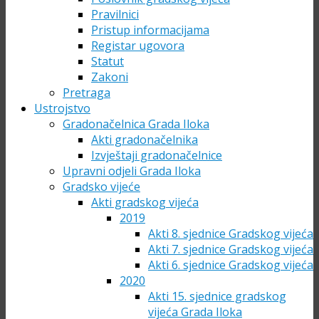
Pravilnici
Pristup informacijama
Registar ugovora
Statut
Zakoni
Pretraga
Ustrojstvo
Gradonačelnica Grada Iloka
Akti gradonačelnika
Izvještaji gradonačelnice
Upravni odjeli Grada Iloka
Gradsko vijeće
Akti gradskog vijeća
2019
Akti 8. sjednice Gradskog vijeća
Akti 7. sjednice Gradskog vijeća
Akti 6. sjednice Gradskog vijeća
2020
Akti 15. sjednice gradskog
vijeća Grada Iloka