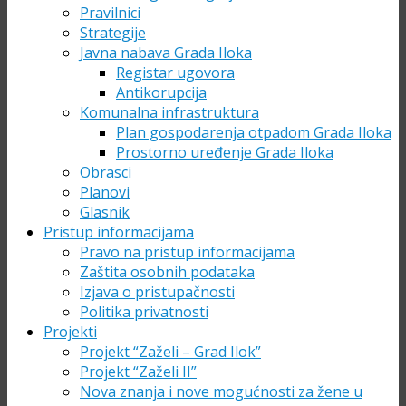
Pravilnici
Strategije
Javna nabava Grada Iloka
Registar ugovora
Antikorupcija
Komunalna infrastruktura
Plan gospodarenja otpadom Grada Iloka
Prostorno uređenje Grada Iloka
Obrasci
Planovi
Glasnik
Pristup informacijama
Pravo na pristup informacijama
Zaštita osobnih podataka
Izjava o pristupačnosti
Politika privatnosti
Projekti
Projekt “Zaželi – Grad Ilok”
Projekt “Zaželi II”
Nova znanja i nove mogućnosti za žene u