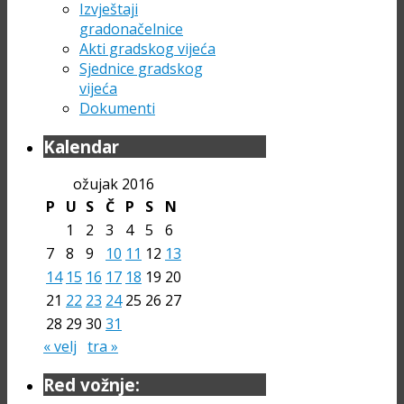
Izvještaji
gradonačelnice
Akti gradskog vijeća
Sjednice gradskog
vijeća
Dokumenti
Kalendar
ožujak 2016
P
U
S
Č
P
S
N
1
2
3
4
5
6
7
8
9
10
11
12
13
14
15
16
17
18
19
20
21
22
23
24
25
26
27
28
29
30
31
« velj
tra »
Red vožnje: