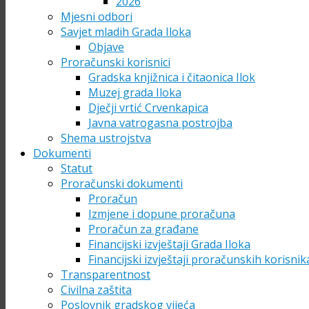
2026
Mjesni odbori
Savjet mladih Grada Iloka
Objave
Proračunski korisnici
Gradska knjižnica i čitaonica Ilok
Muzej grada Iloka
Dječji vrtić Crvenkapica
Javna vatrogasna postrojba
Shema ustrojstva
Dokumenti
Statut
Proračunski dokumenti
Proračun
Izmjene i dopune proračuna
Proračun za građane
Financijski izvještaji Grada Iloka
Financijski izvještaji proračunskih korisnik
Transparentnost
Civilna zaštita
Poslovnik gradskog vijeća