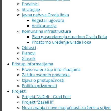
Pravilnici
Strategije
Javna nabava Grada Iloka
Registar ugovora
Antikorupcija
Komunalna infrastruktura
Plan gospodarenja otpadom Grada Iloka
Prostorno uređenje Grada Iloka
Obrasci
Planovi
Glasnik
Pristup informacijama
Pravo na pristup informacijama
Zaštita osobnih podataka
Izjava o pristupačnosti
Politika privatnosti
Projekti
Projekt “Zaželi – Grad Ilok”
Projekt “Zaželi II”
Nova znanja i nove mogućnosti za žene u srije