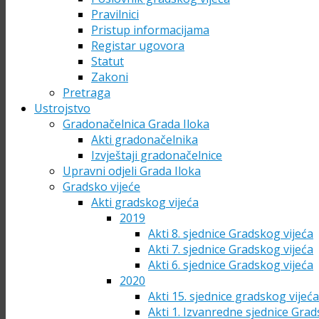
Pravilnici
Pristup informacijama
Registar ugovora
Statut
Zakoni
Pretraga
Ustrojstvo
Gradonačelnica Grada Iloka
Akti gradonačelnika
Izvještaji gradonačelnice
Upravni odjeli Grada Iloka
Gradsko vijeće
Akti gradskog vijeća
2019
Akti 8. sjednice Gradskog vijeća
Akti 7. sjednice Gradskog vijeća
Akti 6. sjednice Gradskog vijeća
2020
Akti 15. sjednice gradskog vijeć
Akti 1. Izvanredne sjednice Grad