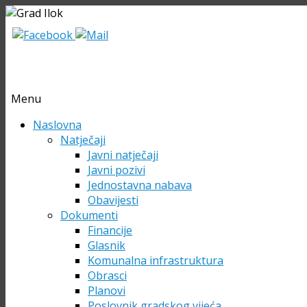
Menu
Skip
Naslovna
to
Natječaji
content
Javni natječaji
Javni pozivi
Jednostavna nabava
Obavijesti
Dokumenti
Financije
Glasnik
Komunalna infrastruktura
Obrasci
Planovi
Poslovnik gradskog vijeća