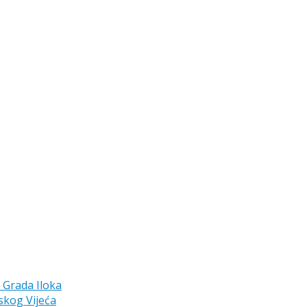
a Grada Iloka
skog Vijeća