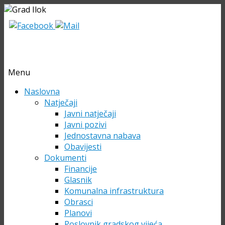
Menu
Skip
Naslovna
to
Natječaji
content
Javni natječaji
Javni pozivi
Jednostavna nabava
Obavijesti
Dokumenti
Financije
Glasnik
Komunalna infrastruktura
Obrasci
Planovi
Poslovnik gradskog vijeća