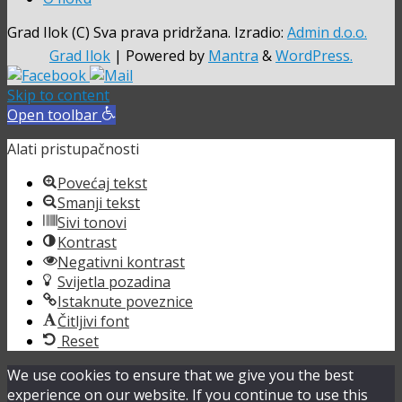
Grad Ilok (C) Sva prava pridržana. Izradio:
Admin d.o.o.
Grad Ilok
| Powered by
Mantra
&
WordPress.
Skip to content
Open toolbar
Alati pristupačnosti
Povećaj tekst
Smanji tekst
Sivi tonovi
Kontrast
Negativni kontrast
Svijetla pozadina
Istaknute poveznice
Čitljivi font
Reset
We use cookies to ensure that we give you the best
experience on our website. If you continue to use this