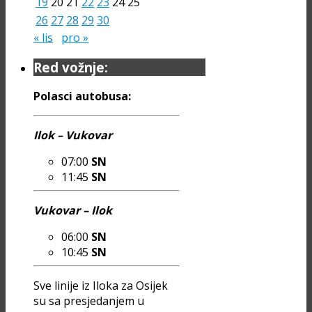
19
20
21
22
23
24
25
26
27
28
29
30
« lis
pro »
Red vožnje:
Polasci autobusa:
Ilok – Vukovar
07:00
SN
11:45
SN
Vukovar – Ilok
06:00
SN
10:45
SN
Sve linije iz Iloka za Osijek
su sa presjedanjem u