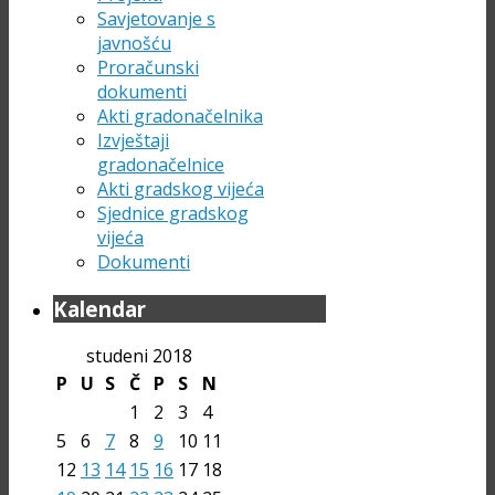
Savjetovanje s
javnošću
Proračunski
dokumenti
Akti gradonačelnika
Izvještaji
gradonačelnice
Akti gradskog vijeća
Sjednice gradskog
vijeća
Dokumenti
Kalendar
studeni 2018
P
U
S
Č
P
S
N
1
2
3
4
5
6
7
8
9
10
11
12
13
14
15
16
17
18