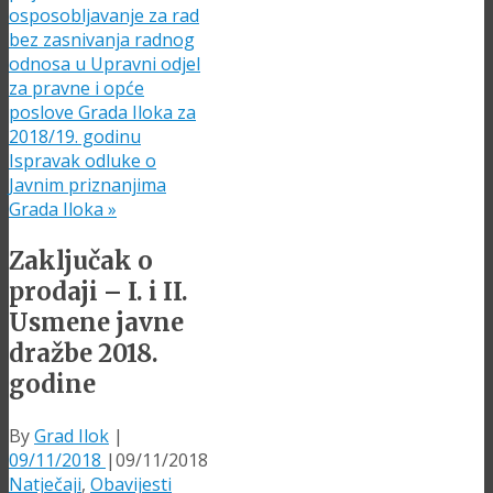
osposobljavanje za rad
bez zasnivanja radnog
odnosa u Upravni odjel
za pravne i opće
poslove Grada Iloka za
2018/19. godinu
Ispravak odluke o
Javnim priznanjima
Grada Iloka
»
Zaključak o
prodaji – I. i II.
Usmene javne
dražbe 2018.
godine
By
Grad Ilok
|
09/11/2018
|
09/11/2018
Natječaji
,
Obavijesti