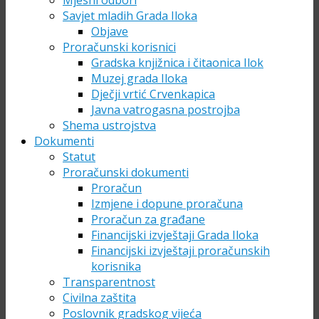
Mjesni odbori
Savjet mladih Grada Iloka
Objave
Proračunski korisnici
Gradska knjižnica i čitaonica Ilok
Muzej grada Iloka
Dječji vrtić Crvenkapica
Javna vatrogasna postrojba
Shema ustrojstva
Dokumenti
Statut
Proračunski dokumenti
Proračun
Izmjene i dopune proračuna
Proračun za građane
Financijski izvještaji Grada Iloka
Financijski izvještaji proračunskih
korisnika
Transparentnost
Civilna zaštita
Poslovnik gradskog vijeća