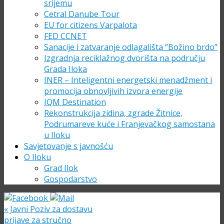
srijemu
Cetral Danube Tour
EU for citizens Varpalota
FED CCNET
Sanacije i zatvaranje odlagališta “Božino brdo”
Izgradnja reciklažnog dvorišta na području
Grada Iloka
INER – Inteligentni energetski menadžment i
promocija obnovljivih izvora energije
IQM Destination
Rekonstrukcija zidina, zgrade Žitnice,
Podrumareve kuće i Franjevačkog samostana
u Iloku
Savjetovanje s javnošću
O Iloku
Grad Ilok
Gospodarstvo
«
Javni Poziv za dostavu
prijave za stručno