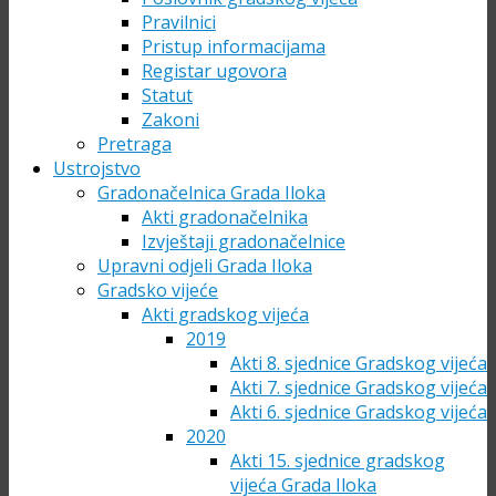
Pravilnici
Pristup informacijama
Registar ugovora
Statut
Zakoni
Pretraga
Ustrojstvo
Gradonačelnica Grada Iloka
Akti gradonačelnika
Izvještaji gradonačelnice
Upravni odjeli Grada Iloka
Gradsko vijeće
Akti gradskog vijeća
2019
Akti 8. sjednice Gradskog vijeća
Akti 7. sjednice Gradskog vijeća
Akti 6. sjednice Gradskog vijeća
2020
Akti 15. sjednice gradskog
vijeća Grada Iloka