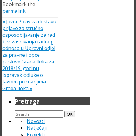
Bookmark the
permalink
.
«
Javni Poziv za dostavu
prijave za stručno
osposobljavanje za rad
bez zasnivanja radnog
odnosa u Upravni odjel
za pravne i opće
poslove Grada Iloka za
2018/19. godinu
Ispravak odluke o
Javnim priznanjima
Grada Iloka
»
Pretraga
Search
Search
OK
for:
Novosti
Natječaji
Projekti