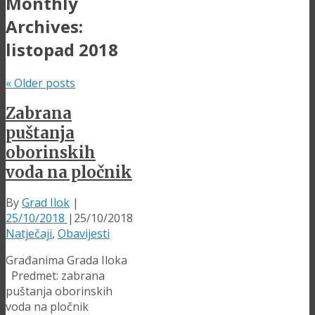
Monthly
Archives:
listopad 2018
«
Older posts
Zabrana
puštanja
oborinskih
voda na pločnik
By
Grad Ilok
|
25/10/2018
|
25/10/2018
Natječaji
,
Obavijesti
Građanima Grada Iloka
Predmet: zabrana
puštanja oborinskih
voda na pločnik