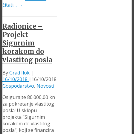
čitati…
→
Radionice –
Projekt
Sigurnim
korakom do
vlastitog posla
By
Grad Ilok
|
16/10/2018
|
16/10/2018
Gospodarstvo
,
Novosti
Osigurajte 80.000,00 kn
za pokretanje vlastitog
posla! U sklopu
projekta “Sigurnim
korakom do vlastitog
posla”, koji se financira