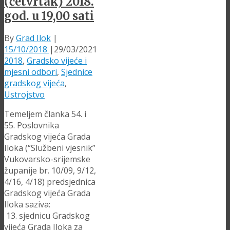
(četvrtak) 2018.
god. u 19,00 sati
By
Grad Ilok
|
15/10/2018
|
29/03/2021
2018
,
Gradsko vijeće i
mjesni odbori
,
Sjednice
gradskog vijeća
,
Ustrojstvo
Temeljem članka 54. i
55. Poslovnika
Gradskog vijeća Grada
Iloka (“Službeni vjesnik”
Vukovarsko-srijemske
županije br. 10/09, 9/12,
4/16, 4/18) predsjednica
Gradskog vijeća Grada
Iloka saziva:
13. sjednicu Gradskog
vijeća Grada Iloka za