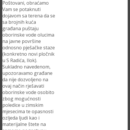
Poštovani, obraćamo
Vam se potaknuti
dojavom sa terena da se
sa brojnih kuća
građana puštaju
oborinske vode olucima
na javne površine
odnosno pješačke staze
(konkretno novi pločnik
u S Radića, Ilok).
Sukladno navedenom,
upozoravamo građane
da nije dozvoljeno na
ovaj način rješavati
oborinske vode osobito
zbog mogućnosti
poledice u zimskim
mjesecima te opasnosti
ozljeda ljudi kao i
materijalne štete na