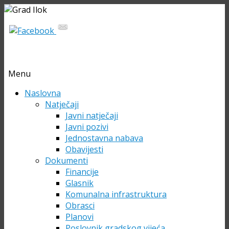
Menu
Skip
Naslovna
to
Natječaji
content
Javni natječaji
Javni pozivi
Jednostavna nabava
Obavijesti
Dokumenti
Financije
Glasnik
Komunalna infrastruktura
Obrasci
Planovi
Poslovnik gradskog vijeća