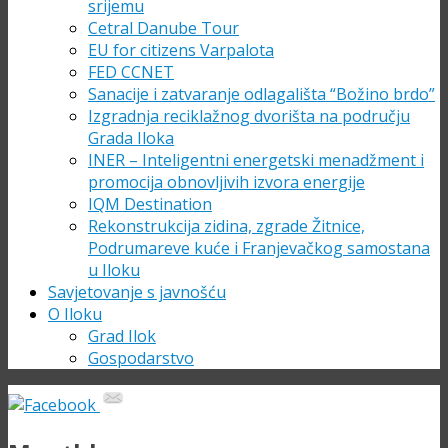
srijemu
Cetral Danube Tour
EU for citizens Varpalota
FED CCNET
Sanacije i zatvaranje odlagališta “Božino brdo”
Izgradnja reciklažnog dvorišta na području
Grada Iloka
INER – Inteligentni energetski menadžment i
promocija obnovljivih izvora energije
IQM Destination
Rekonstrukcija zidina, zgrade Žitnice,
Podrumareve kuće i Franjevačkog samostana
u Iloku
Savjetovanje s javnošću
O Iloku
Grad Ilok
Gospodarstvo