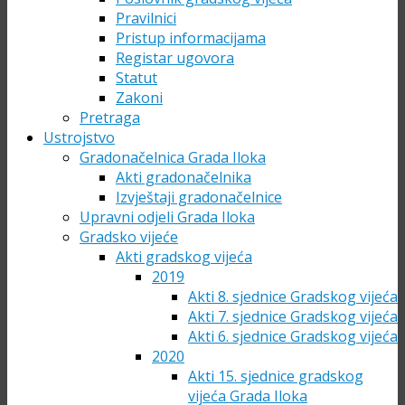
Pravilnici
Pristup informacijama
Registar ugovora
Statut
Zakoni
Pretraga
Ustrojstvo
Gradonačelnica Grada Iloka
Akti gradonačelnika
Izvještaji gradonačelnice
Upravni odjeli Grada Iloka
Gradsko vijeće
Akti gradskog vijeća
2019
Akti 8. sjednice Gradskog vijeća
Akti 7. sjednice Gradskog vijeća
Akti 6. sjednice Gradskog vijeća
2020
Akti 15. sjednice gradskog
vijeća Grada Iloka