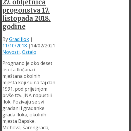
27. obljetnica
progonstva 17.
listopada 2018.
godine
By
Grad Ilok
|
11/10/2018
|
14/02/2021
Novosti
,
Ostalo
Prognano je oko deset
tisuća Iločana i
mještana okolnih
mjesta koji su na taj dan
1991. pod prijetnjom
bivše tzv. JNA napustili
Ilok. Pozivaju se svi
građani i građanke
grada Iloka, okolnih
mjesta Bapske,
Mohova, šarengrada,