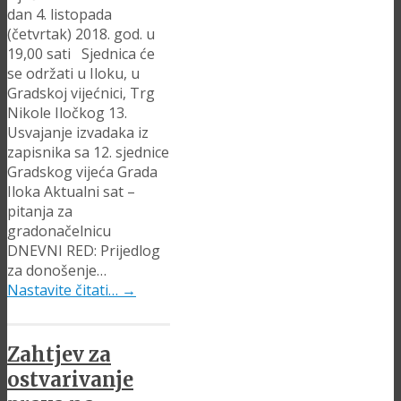
dan 4. listopada
(četvrtak) 2018. god. u
19,00 sati Sjednica će
se održati u Iloku, u
Gradskoj vijećnici, Trg
Nikole Iločkog 13.
Usvajanje izvadaka iz
zapisnika sa 12. sjednice
Gradskog vijeća Grada
Iloka Aktualni sat –
pitanja za
gradonačelnicu
DNEVNI RED: Prijedlog
za donošenje…
Nastavite čitati…
→
Zahtjev za
ostvarivanje