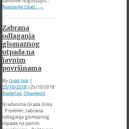
samome nogostupu….
Nastavite čitati…
→
Zabrana
odlaganja
glomaznog
otpada na
javnim
površinama
By
Grad Ilok
|
25/10/2018
|
25/10/2018
Natječaji
,
Obavijesti
Građanima Grada Iloka
Predmet: zabrana
odlaganja glomaznog
otpada na javnim