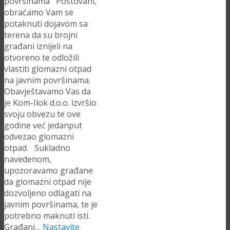
površinama Poštovani,
obraćamo Vam se
potaknuti dojavom sa
terena da su brojni
građani iznijeli na
otvoreno te odložili
vlastiti glomazni otpad
na javnim površinama.
Obavještavamo Vas da
je Kom-Ilok d.o.o. izvršio
svoju obvezu te ove
godine već jedanput
odvezao glomazni
otpad. Sukladno
navedenom,
upozoravamo građane
da glomazni otpad nije
dozvoljeno odlagati na
javnim površinama, te je
potrebno maknuti isti.
Građani…
Nastavite