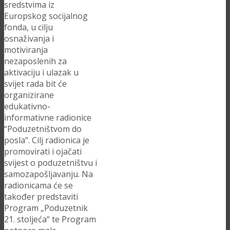
sredstvima iz
Europskog socijalnog
fonda, u cilju
osnaživanja i
motiviranja
nezaposlenih za
aktivaciju i ulazak u
svijet rada bit će
organizirane
edukativno-
informativne radionice
“Poduzetništvom do
posla”. Cilj radionica je
promovirati i ojačati
svijest o poduzetništvu i
samozapošljavanju. Na
radionicama će se
također predstaviti
Program „Poduzetnik
21. stoljeća“ te Program