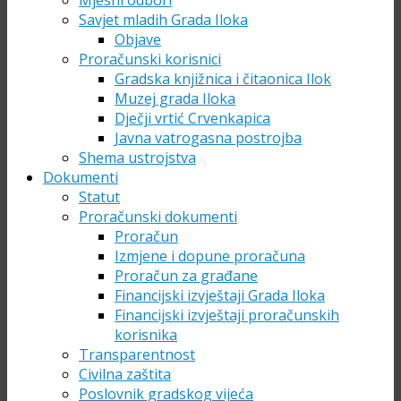
Mjesni odbori
Savjet mladih Grada Iloka
Objave
Proračunski korisnici
Gradska knjižnica i čitaonica Ilok
Muzej grada Iloka
Dječji vrtić Crvenkapica
Javna vatrogasna postrojba
Shema ustrojstva
Dokumenti
Statut
Proračunski dokumenti
Proračun
Izmjene i dopune proračuna
Proračun za građane
Financijski izvještaji Grada Iloka
Financijski izvještaji proračunskih
korisnika
Transparentnost
Civilna zaštita
Poslovnik gradskog vijeća