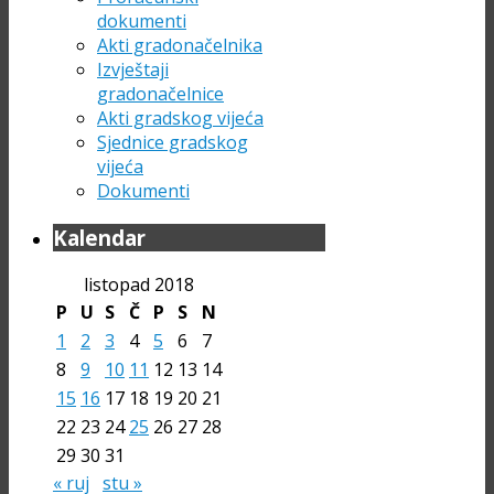
dokumenti
Akti gradonačelnika
Izvještaji
gradonačelnice
Akti gradskog vijeća
Sjednice gradskog
vijeća
Dokumenti
Kalendar
listopad 2018
P
U
S
Č
P
S
N
1
2
3
4
5
6
7
8
9
10
11
12
13
14
15
16
17
18
19
20
21
22
23
24
25
26
27
28
29
30
31
« ruj
stu »