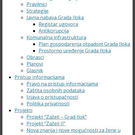
Pravilnici
Strategije
Javna nabava Grada Iloka
Registar ugovora
Antikorupcija
Komunalna infrastruktura
Plan gospodarenja otpadom Grada Iloka
Prostorno uređenje Grada Iloka
Obrasci
Planovi
Glasnik
Pristup informacijama
Pravo na pristup informacijama
Zaštita osobnih podataka
Izjava o pristupačnosti
Politika privatnosti
Projekti
Projekt “Zaželi – Grad Ilok”
Projekt “Zaželi II”
Nova znanja i nove mogućnosti za žene u