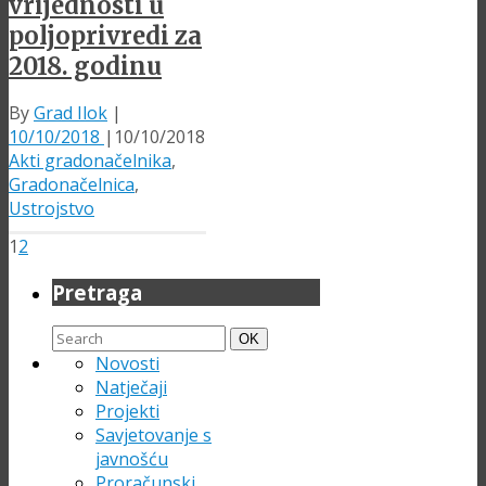
vrijednosti u
poljoprivredi za
2018. godinu
By
Grad Ilok
|
10/10/2018
|
10/10/2018
Akti gradonačelnika
,
Gradonačelnica
,
Ustrojstvo
1
2
Pretraga
Search
Search
OK
for:
Novosti
Natječaji
Projekti
Savjetovanje s
javnošću
Proračunski