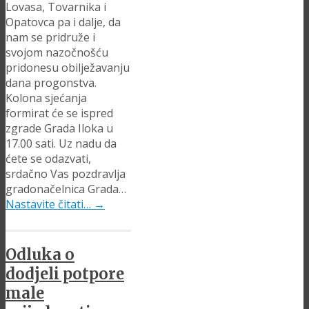
Lovasa, Tovarnika i
Opatovca pa i dalje, da
nam se pridruže i
svojom nazočnošću
pridonesu obilježavanju
dana progonstva.
Kolona sjećanja
formirat će se ispred
zgrade Grada Iloka u
17.00 sati. Uz nadu da
ćete se odazvati,
srdačno Vas pozdravlja
gradonačelnica Grada…
Nastavite čitati…
→
Odluka o
dodjeli potpore
male