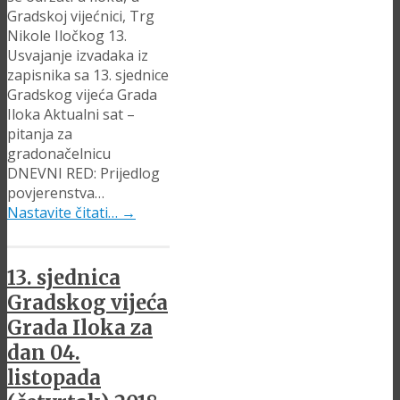
Gradskoj vijećnici, Trg
Nikole Iločkog 13.
Usvajanje izvadaka iz
zapisnika sa 13. sjednice
Gradskog vijeća Grada
Iloka Aktualni sat –
pitanja za
gradonačelnicu
DNEVNI RED: Prijedlog
povjerenstva…
Nastavite čitati…
→
13. sjednica
Gradskog vijeća
Grada Iloka za
dan 04.
listopada