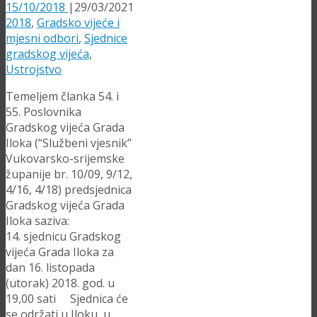
15/10/2018
|
29/03/2021
2018
,
Gradsko vijeće i
mjesni odbori
,
Sjednice
gradskog vijeća
,
Ustrojstvo
Temeljem članka 54. i
55. Poslovnika
Gradskog vijeća Grada
Iloka (“Službeni vjesnik”
Vukovarsko-srijemske
županije br. 10/09, 9/12,
4/16, 4/18) predsjednica
Gradskog vijeća Grada
Iloka saziva:
14. sjednicu Gradskog
vijeća Grada Iloka za
dan 16. listopada
(utorak) 2018. god. u
19,00 sati Sjednica će
se održati u Iloku, u