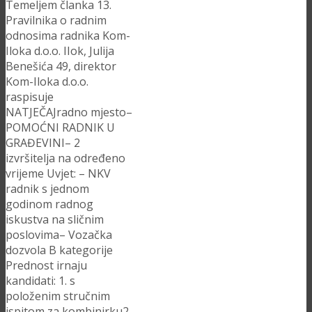
Temeljem članka 13.
Pravilnika o radnim
odnosima radnika Kom-
Iloka d.o.o. IIok, Julija
Benešića 49, direktor
Kom-Iloka d.o.o.
raspisuje
NATJEČAJradno mjesto–
POMOĆNI RADNIK U
GRAĐEVINI– 2
izvršitelja na određeno
vrijeme Uvjet: – NKV
radnik s jednom
godinom radnog
iskustva na sličnim
poslovima– Vozačka
dozvola B kategorije
Prednost irnaju
kandidati: 1. s
položenim stručnim
ispitom za kombinirku2.