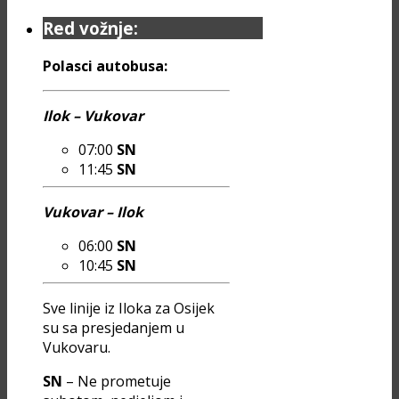
Red vožnje:
Polasci autobusa:
Ilok – Vukovar
07:00
SN
11:45
SN
Vukovar – Ilok
06:00
SN
10:45
SN
Sve linije iz Iloka za Osijek
su sa presjedanjem u
Vukovaru.
SN
– Ne prometuje