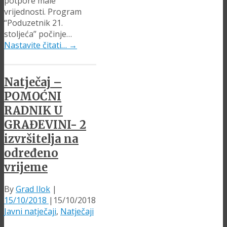
potpore male
vrijednosti. Program
“Poduzetnik 21.
stoljeća” počinje…
Nastavite čitati…
→
Natječaj –
POMOĆNI
RADNIK U
GRAĐEVINI- 2
izvršitelja na
određeno
vrijeme
By
Grad Ilok
|
15/10/2018
|
15/10/2018
Javni natječaji
,
Natječaji