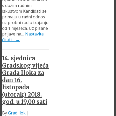
s dužim radnim
iskustvom Kandidati se
primaju u radni odnos
uz probni rad u trajanju
od 1 mjeseca. Uz pisane
prijave na…
Nastavite
čitati…
→
14. sjednica
Gradskog vijeća
Grada Iloka za
dan 16.
listopada
(utorak) 2018.
god. u 19,00 sati
By
Grad Ilok
|