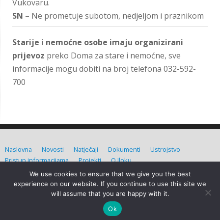
Vukovaru.
SN
– Ne prometuje subotom, nedjeljom i praznikom
Starije i nemoćne osobe imaju organizirani
prijevoz
preko Doma za stare i nemoćne, sve
informacije mogu dobiti na broj telefona 032-592-
700
Naslovna
Novosti
Natječaji
Dokumenti
Ustrojstvo
Pristup informacijama
Projekti
O Iloku
We use cookies to ensure that we give you the best
Grad Ilok (C) Sva prava pridržana. Izradio:
Admin d.o.o.
experience on our website. If you continue to use this site we
will assume that you are happy with it.
Grad Ilok
| Powered by
Mantra
&
WordPress.
Ok