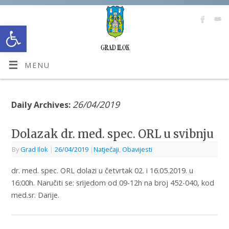
Open toolbar
MENU
26/04/2019
Daily Archives:
Dolazak dr. med. spec. ORL u svibnju
By
Grad Ilok
|
26/04/2019
|
Natječaji
,
Obavijesti
dr. med. spec. ORL dolazi u četvrtak 02. i 16.05.2019. u
16:00h. Naručiti se: srijedom od 09-12h na broj 452-040, kod
med.sr. Darije.