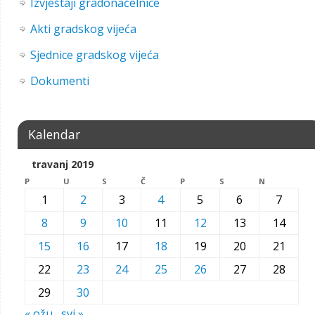
Izvještaji gradonačelnice
Akti gradskog vijeća
Sjednice gradskog vijeća
Dokumenti
Kalendar
travanj 2019
P
U
S
Č
P
S
N
1
2
3
4
5
6
7
8
9
10
11
12
13
14
15
16
17
18
19
20
21
22
23
24
25
26
27
28
29
30
« ožu
svi »