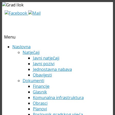
Menu
Skip
Naslovna
to
Natječaji
content
Javni natječaji
Javni pozivi
Jednostavna nabava
Obavijesti
Dokumenti
Financije
Glasnik
Komunalna infrastruktura
Obrasci
Planovi
Poslovnik gradskog vijeća