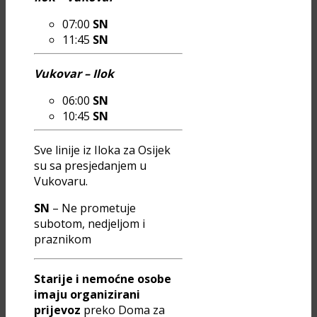
07:00
SN
11:45
SN
Vukovar – Ilok
06:00
SN
10:45
SN
Sve linije iz Iloka za Osijek
su sa presjedanjem u
Vukovaru.
SN
– Ne prometuje
subotom, nedjeljom i
praznikom
Starije i nemoćne osobe
imaju organizirani
prijevoz
preko Doma za