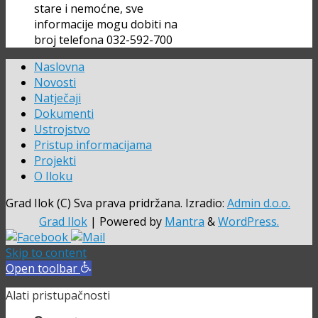
stare i nemoćne, sve
informacije mogu dobiti na
broj telefona 032-592-700
Naslovna
Novosti
Natječaji
Dokumenti
Ustrojstvo
Pristup informacijama
Projekti
O Iloku
Grad Ilok (C) Sva prava pridržana. Izradio:
Admin d.o.o.
Grad Ilok
| Powered by
Mantra
&
WordPress.
Skip to content
Open toolbar
Alati pristupačnosti