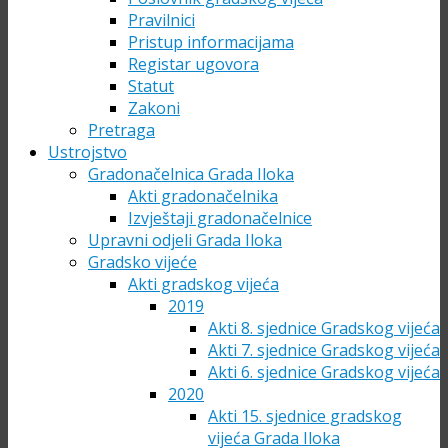
Pravilnici
Pristup informacijama
Registar ugovora
Statut
Zakoni
Pretraga
Ustrojstvo
Gradonačelnica Grada Iloka
Akti gradonačelnika
Izvještaji gradonačelnice
Upravni odjeli Grada Iloka
Gradsko vijeće
Akti gradskog vijeća
2019
Akti 8. sjednice Gradskog vijeća
Akti 7. sjednice Gradskog vijeća
Akti 6. sjednice Gradskog vijeća
2020
Akti 15. sjednice gradskog
vijeća Grada Iloka