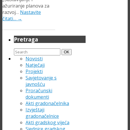
ažuriranje planova za
razvoj…
Nastavite
čitati…
→
Pretraga
Search
Search
OK
for:
Novosti
Natječaji
Projekti
Savjetovanje s
javnošću
Proračunski
dokumenti
Akti gradonačelnika
Izvještaji
gradonačelnice
Akti gradskog vijeća
Sjednice gradskog