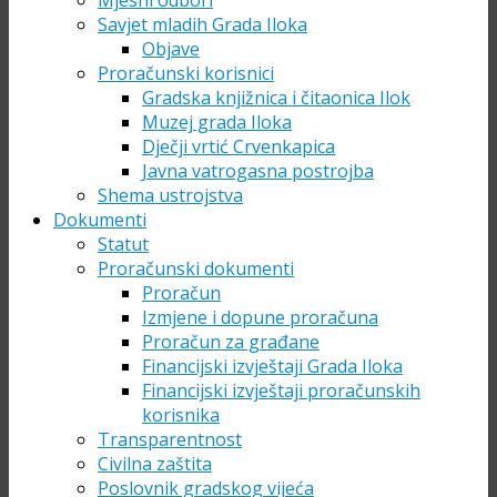
Mjesni odbori
Savjet mladih Grada Iloka
Objave
Proračunski korisnici
Gradska knjižnica i čitaonica Ilok
Muzej grada Iloka
Dječji vrtić Crvenkapica
Javna vatrogasna postrojba
Shema ustrojstva
Dokumenti
Statut
Proračunski dokumenti
Proračun
Izmjene i dopune proračuna
Proračun za građane
Financijski izvještaji Grada Iloka
Financijski izvještaji proračunskih
korisnika
Transparentnost
Civilna zaštita
Poslovnik gradskog vijeća