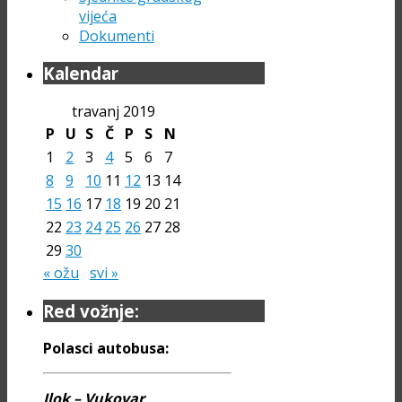
vijeća
Dokumenti
Kalendar
travanj 2019
P
U
S
Č
P
S
N
1
2
3
4
5
6
7
8
9
10
11
12
13
14
15
16
17
18
19
20
21
22
23
24
25
26
27
28
29
30
« ožu
svi »
Red vožnje:
Polasci autobusa:
Ilok – Vukovar