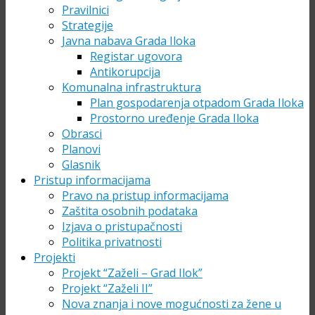
Pravilnici
Strategije
Javna nabava Grada Iloka
Registar ugovora
Antikorupcija
Komunalna infrastruktura
Plan gospodarenja otpadom Grada Iloka
Prostorno uređenje Grada Iloka
Obrasci
Planovi
Glasnik
Pristup informacijama
Pravo na pristup informacijama
Zaštita osobnih podataka
Izjava o pristupačnosti
Politika privatnosti
Projekti
Projekt “Zaželi – Grad Ilok”
Projekt “Zaželi II”
Nova znanja i nove mogućnosti za žene u