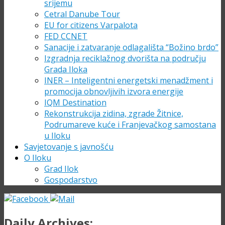
srijemu
Cetral Danube Tour
EU for citizens Varpalota
FED CCNET
Sanacije i zatvaranje odlagališta “Božino brdo”
Izgradnja reciklažnog dvorišta na području
Grada Iloka
INER – Inteligentni energetski menadžment i
promocija obnovljivih izvora energije
IQM Destination
Rekonstrukcija zidina, zgrade Žitnice,
Podrumareve kuće i Franjevačkog samostana
u Iloku
Savjetovanje s javnošću
O Iloku
Grad Ilok
Gospodarstvo
Daily Archives: