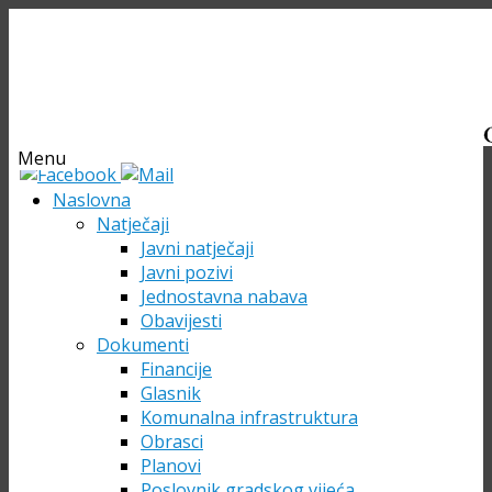
Menu
Skip
Naslovna
to
Natječaji
content
Javni natječaji
Javni pozivi
Jednostavna nabava
Obavijesti
Dokumenti
Financije
Glasnik
Komunalna infrastruktura
Obrasci
Planovi
Poslovnik gradskog vijeća