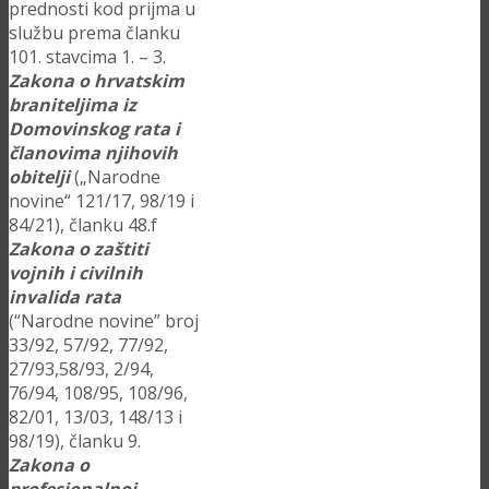
prednosti kod prijma u
službu prema članku
101. stavcima 1. – 3.
Zakona o hrvatskim
braniteljima iz
Domovinskog rata i
članovima njihovih
obitelji
(„Narodne
novine“ 121/17, 98/19 i
84/21), članku 48.f
Zakona o zaštiti
vojnih i civilnih
invalida rata
(“Narodne novine” broj
33/92, 57/92, 77/92,
27/93,58/93, 2/94,
76/94, 108/95, 108/96,
82/01, 13/03, 148/13 i
98/19), članku 9.
Zakona o