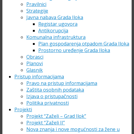
Pravilnici
Strategije
Javna nabava Grada Iloka
Registar ugovora
Antikorupcija
Komunalna infrastruktura
Plan gospodarenja otpadom Grada Iloka
Prostorno uređenje Grada Iloka
Obrasci
Planovi
Glasnik
Pristup informacijama
Pravo na pristup informacijama
Zaštita osobnih podataka
Izjava o pristupačnosti
Politika privatnosti
Projekti
Projekt “Zaželi – Grad Ilok”
Projekt “Zaželi II”
Nova znanja i nove mogućnosti za žene u