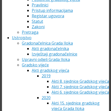
Pravilnici
Pristup informacijama
Registar ugovora
Statut
Zakoni
Pretraga
Ustrojstvo
Gradonačelnica Grada Iloka
Akti gradonačelnika
Izvještaji gradonačelnice
Upravni odjeli Grada Iloka
Gradsko vijeće
Akti gradskog vijeća
2019
Akti 8. sjednice Gradskog vijeća
Akti 7. sjednice Gradskog vijeća
Akti 6. sjednice Gradskog vijeća
2020
Akti 15. sjednice gradskog
vijeća Grada Iloka