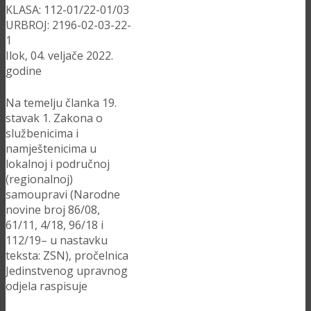
KLASA: 112-01/22-01/03
URBROJ: 2196-02-03-22-
1
Ilok, 04. veljače 2022.
godine
Na temelju članka 19.
stavak 1. Zakona o
službenicima i
namještenicima u
lokalnoj i područnoj
(regionalnoj)
samoupravi (Narodne
novine broj 86/08,
61/11, 4/18, 96/18 i
112/19– u nastavku
teksta: ZSN), pročelnica
Jedinstvenog upravnog
odjela raspisuje