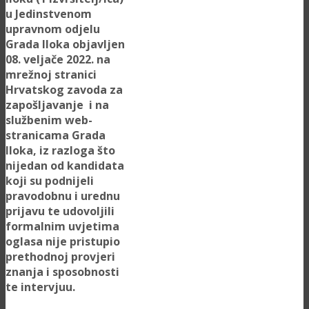
u Jedinstvenom
upravnom odjelu
Grada Iloka objavljen
08. veljače 2022. na
mrežnoj stranici
Hrvatskog zavoda za
zapošljavanje i na
službenim web-
stranicama Grada
Iloka, iz razloga što
nijedan od kandidata
koji su podnijeli
pravodobnu i urednu
prijavu te udovoljili
formalnim uvjetima
oglasa nije pristupio
prethodnoj provjeri
znanja i sposobnosti
te intervjuu.