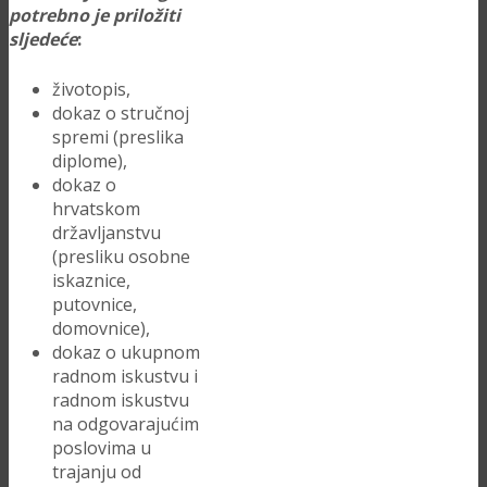
potrebno je priložiti
sljedeće
:
životopis,
dokaz o stručnoj
spremi (preslika
diplome),
dokaz o
hrvatskom
državljanstvu
(presliku osobne
iskaznice,
putovnice,
domovnice),
dokaz o ukupnom
radnom iskustvu i
radnom iskustvu
na odgovarajućim
poslovima u
trajanju od