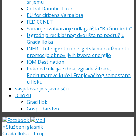
srijemu
Cetral Danube Tour
EU for citizens Varpalota
FED CCNET
Sanacije i zatvaranje odlagališta “Božino brdo”
Izgradnja reciklažnog dvorišta na području
Grada Iloka
INER – Inteligentni energetski menadžment i
promocija obnovljivih izvora energije
IQM Destination
Rekonstrukcija zidina, zgrade Žitnice,
Podrumareve kuće i Franjevačkog samostana
u Iloku
Savjetovanje s javnošću
O Iloku
Grad Ilok
Gospodarstvo
«
Službeni glasnik
Grada Iloka – broj