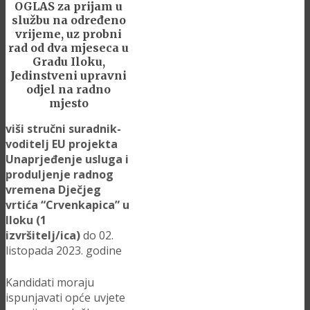
OGLAS
za prijam u
službu na određeno
vrijeme, uz probni
rad od dva mjeseca u
Gradu Iloku,
Jedinstveni upravni
odjel na radno
mjesto
viši stručni suradnik-
voditelj EU projekta
Unaprjeđenje usluga i
produljenje radnog
vremena Dječjeg
vrtića “Crvenkapica” u
Iloku (1
izvršitelj/ica)
do 02.
listopada 2023. godine
Kandidati moraju
ispunjavati opće uvjete