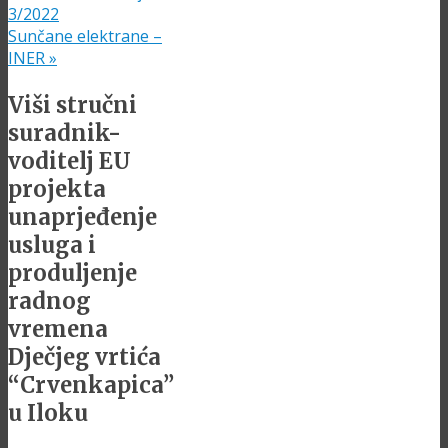
3/2022
Sunčane elektrane –
INER
»
Viši stručni
suradnik-
voditelj EU
projekta
unaprjeđenje
usluga i
produljenje
radnog
vremena
Dječjeg vrtića
“Crvenkapica”
u Iloku