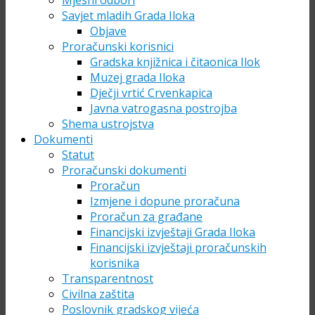
Mjesni odbori
Savjet mladih Grada Iloka
Objave
Proračunski korisnici
Gradska knjižnica i čitaonica Ilok
Muzej grada Iloka
Dječji vrtić Crvenkapica
Javna vatrogasna postrojba
Shema ustrojstva
Dokumenti
Statut
Proračunski dokumenti
Proračun
Izmjene i dopune proračuna
Proračun za građane
Financijski izvještaji Grada Iloka
Financijski izvještaji proračunskih
korisnika
Transparentnost
Civilna zaštita
Poslovnik gradskog vijeća