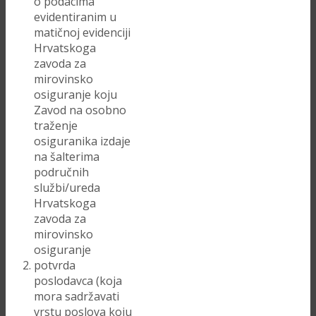
o podacima
evidentiranim u
matičnoj evidenciji
Hrvatskoga
zavoda za
mirovinsko
osiguranje koju
Zavod na osobno
traženje
osiguranika izdaje
na šalterima
područnih
službi/ureda
Hrvatskoga
zavoda za
mirovinsko
osiguranje
potvrda
poslodavca (koja
mora sadržavati
vrstu poslova koju