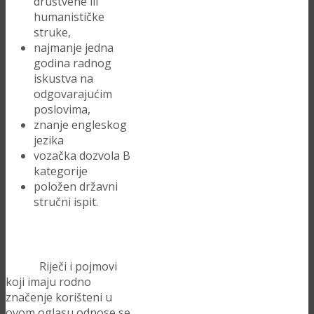
društvene ili
humanističke
struke,
najmanje jedna
godina radnog
iskustva na
odgovarajućim
poslovima,
znanje engleskog
jezika
vozačka dozvola B
kategorije
položen državni
stručni ispit.
Riječi i pojmovi
koji imaju rodno
značenje korišteni u
ovom oglasu odnose se