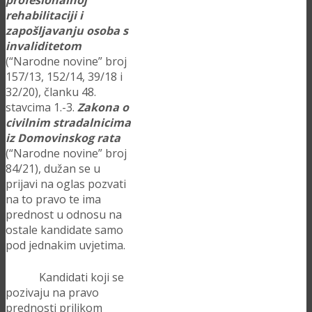
profesionalnoj
rehabilitaciji i
zapošljavanju osoba s
invaliditetom
(“Narodne novine” broj
157/13, 152/14, 39/18 i
32/20), članku 48.
stavcima 1.-3.
Zakona o
civilnim stradalnicima
iz Domovinskog rata
(“Narodne novine” broj
84/21), dužan se u
prijavi na oglas pozvati
na to pravo te ima
prednost u odnosu na
ostale kandidate samo
pod jednakim uvjetima.
Kandidati koji se
pozivaju na pravo
prednosti prilikom