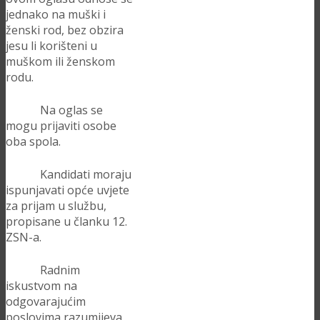
jednako na muški i
ženski rod, bez obzira
jesu li korišteni u
muškom ili ženskom
rodu.
Na oglas se
mogu prijaviti osobe
oba spola.
Kandidati moraju
ispunjavati opće uvjete
za prijam u službu,
propisane u članku 12.
ZSN-a.
Radnim
iskustvom na
odgovarajućim
poslovima razumijeva