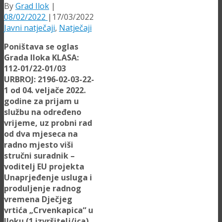
By
Grad Ilok
|
08/02/2022
|
17/03/2022
Javni natječaji
,
Natječaji
Poništava se oglas
Grada Iloka KLASA:
112-01/22-01/03
URBROJ: 2196-02-03-22-
1 od 04. veljače 2022.
godine za prijam u
službu na određeno
vrijeme, uz probni rad
od dva mjeseca na
radno mjesto viši
stručni suradnik –
voditelj EU projekta
Unaprjeđenje usluga i
produljenje radnog
vremena Dječjeg
vrtića „Crvenkapica“ u
Iloku (1 izvršitelj/ica)