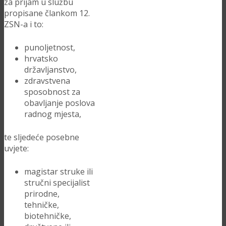
za prijam u službu
propisane člankom 12.
ZSN-a i to:
punoljetnost,
hrvatsko
državljanstvo,
zdravstvena
sposobnost za
obavljanje poslova
radnog mjesta,
te sljedeće posebne
uvjete:
magistar struke ili
stručni specijalist
prirodne,
tehničke,
biotehničke,