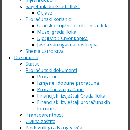
Mjesni odbori
Savjet mladih Grada Iloka
Objave
Proračunski korisnici
Gradska knjižnica i čitaonica Ilok
Muzej grada Iloka
Dječji vrtić Crvenkapica
Javna vatrogasna postrojba
Shema ustrojstva
Dokumenti
Statut
Proračunski dokumenti
Proračun
Izmjene i dopune proračuna
Proračun za građane
Financijski izvještaji Grada Iloka
Financijski izvještaji proračunskih
korisnika
Transparentnost
Civilna zaštita
Poslovnik gradskog vijeća