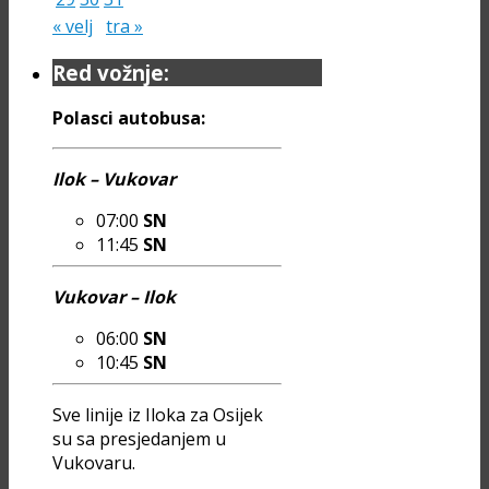
« velj
tra »
Red vožnje:
Polasci autobusa:
Ilok – Vukovar
07:00
SN
11:45
SN
Vukovar – Ilok
06:00
SN
10:45
SN
Sve linije iz Iloka za Osijek
su sa presjedanjem u
Vukovaru.