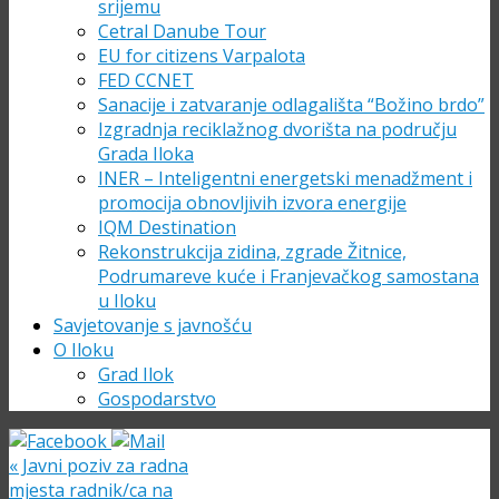
srijemu
Cetral Danube Tour
EU for citizens Varpalota
FED CCNET
Sanacije i zatvaranje odlagališta “Božino brdo”
Izgradnja reciklažnog dvorišta na području
Grada Iloka
INER – Inteligentni energetski menadžment i
promocija obnovljivih izvora energije
IQM Destination
Rekonstrukcija zidina, zgrade Žitnice,
Podrumareve kuće i Franjevačkog samostana
u Iloku
Savjetovanje s javnošću
O Iloku
Grad Ilok
Gospodarstvo
«
Javni poziv za radna
mjesta radnik/ca na