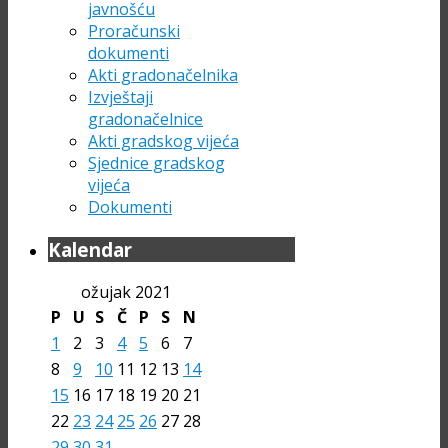
javnošću
Proračunski
dokumenti
Akti gradonačelnika
Izvještaji
gradonačelnice
Akti gradskog vijeća
Sjednice gradskog
vijeća
Dokumenti
Kalendar
ožujak 2021
P
U
S
Č
P
S
N
1
2
3
4
5
6
7
8
9
10
11
12
13
14
15
16
17
18
19
20
21
22
23
24
25
26
27
28
29
30
31