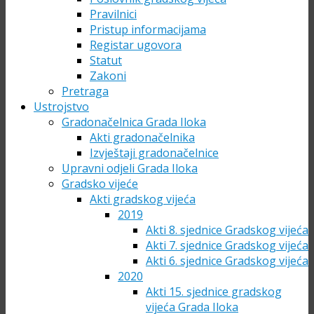
Pravilnici
Pristup informacijama
Registar ugovora
Statut
Zakoni
Pretraga
Ustrojstvo
Gradonačelnica Grada Iloka
Akti gradonačelnika
Izvještaji gradonačelnice
Upravni odjeli Grada Iloka
Gradsko vijeće
Akti gradskog vijeća
2019
Akti 8. sjednice Gradskog vijeća
Akti 7. sjednice Gradskog vijeća
Akti 6. sjednice Gradskog vijeća
2020
Akti 15. sjednice gradskog
vijeća Grada Iloka