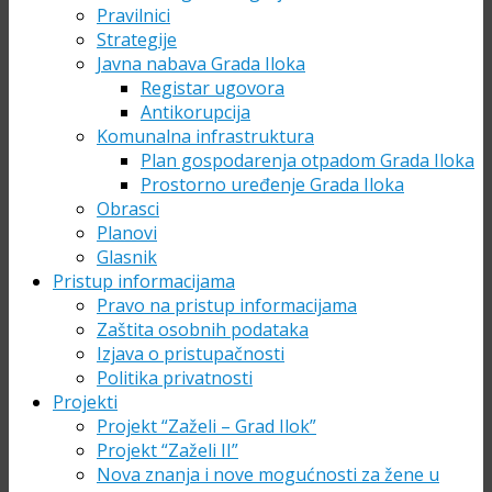
Pravilnici
Strategije
Javna nabava Grada Iloka
Registar ugovora
Antikorupcija
Komunalna infrastruktura
Plan gospodarenja otpadom Grada Iloka
Prostorno uređenje Grada Iloka
Obrasci
Planovi
Glasnik
Pristup informacijama
Pravo na pristup informacijama
Zaštita osobnih podataka
Izjava o pristupačnosti
Politika privatnosti
Projekti
Projekt “Zaželi – Grad Ilok”
Projekt “Zaželi II”
Nova znanja i nove mogućnosti za žene u