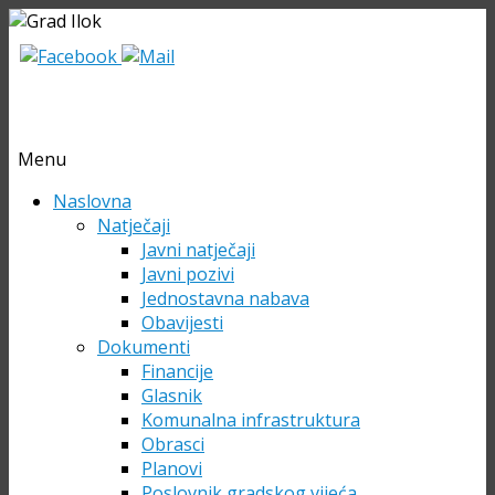
Menu
Skip
Naslovna
to
Natječaji
content
Javni natječaji
Javni pozivi
Jednostavna nabava
Obavijesti
Dokumenti
Financije
Glasnik
Komunalna infrastruktura
Obrasci
Planovi
Poslovnik gradskog vijeća