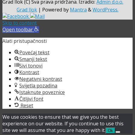
Grad Ilok (C) Sva prava pridržana. Izradio:
Admin d.o.o.
Grad Ilok
| Powered by
Mantra
&
WordPress.
Skip to content
Open toolbar
Alati pristupačnosti
Povećaj tekst
Smanji tekst
Sivi tonovi
Kontrast
Negativni kontrast
Svijetla pozadina
Istaknute poveznice
Čitljivi font
Reset
We use cookies to ensure that we give you the best
experience on our website. If you continue to use this
site we will assume that you are happy with it.
Ok