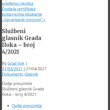
uređenju okoliša
Dodjela certifikata
polaznicima edukacije
„Upravljanje izvozom“
»
Službeni
glasnik Grada
Iloka – broj
4/2021
By
Grad Ilok
|
31/03/2021
|
21/04/2021
Dokumenti
,
Glasnik
Ovdje preuzmite
Službeni glasnik Grada
Iloka – broj 4/2021:
Ovdje preuzmite