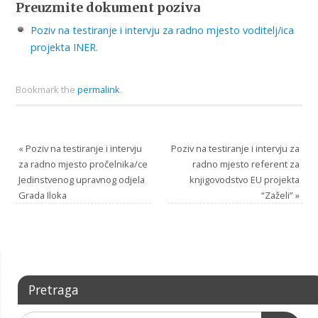
Preuzmite dokument poziva
Poziv na testiranje i intervju za radno mjesto voditelj/ica
projekta INER.
Bookmark the
permalink
.
«
Poziv na testiranje i intervju
Poziv na testiranje i intervju za
za radno mjesto pročelnika/ce
radno mjesto referent za
Jedinstvenog upravnog odjela
knjigovodstvo EU projekta
Grada Iloka
“Zaželi”
»
Pretraga