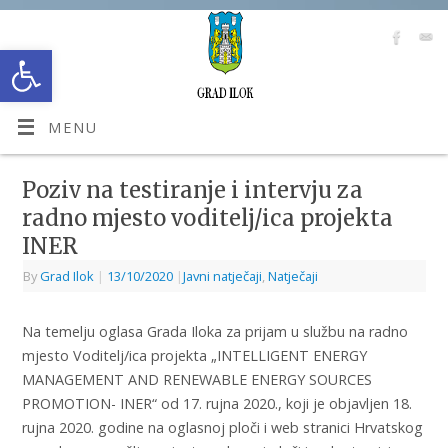
Open toolbar
MENU
Poziv na testiranje i intervju za
radno mjesto voditelj/ica projekta
INER
By
Grad Ilok
|
13/10/2020
|
Javni natječaji
,
Natječaji
Na temelju oglasa Grada Iloka za prijam u službu na radno
mjesto Voditelj/ica projekta „INTELLIGENT ENERGY
MANAGEMENT AND RENEWABLE ENERGY SOURCES
PROMOTION- INER“ od 17. rujna 2020., koji je objavljen 18.
rujna 2020. godine na oglasnoj ploči i web stranici Hrvatskog