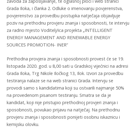
zavoda za zapošljavanje, te oglasnoj ploči i web stranici
Grada Iloka, i članka 2. Odluke o imenovanju povjerenstva,
povjerenstvo za provedbu postupka natječaja objavljuje
poziv na prethodnu provjeru znanja i sposobnosti, te intervju
za radno mjesto Voditelj/ica projekta „INTELLIGENT
ENERGY MANAGEMENT AND RENEWABLE ENERGY
SOURCES PROMOTION- INER“
Prethodna provjera znanja i sposobnosti provest će se 19.
listopada 2020. god. u 8,00 sati u Gradskoj vijećnici na adresi
Grada Iloka, Trg Nikole Iločkog 13, Ilok. Izvori za provedbu
testiranja nalaze se na web stranici Grada. Intervju se
provodi samo s kandidatima koji su ostvarili najmanje 50%
na provedenom pisanom testiranju. Smatra se da je
kandidat, koji nije pristupio prethodnoj provjeri znanja i
sposobnosti, povukao prijavu na natječaj. Na prethodnu
provjeru znanja i sposobnosti ponijeti osobnu iskaznicu i
kemijsku olovku.