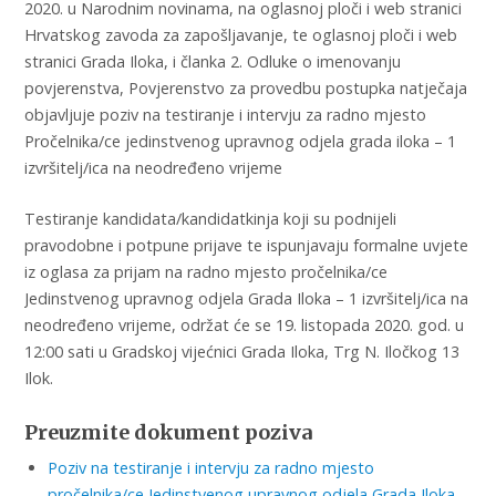
2020. u Narodnim novinama, na oglasnoj ploči i web stranici
Hrvatskog zavoda za zapošljavanje, te oglasnoj ploči i web
stranici Grada Iloka, i članka 2. Odluke o imenovanju
povjerenstva, Povjerenstvo za provedbu postupka natječaja
objavljuje poziv na testiranje i intervju za radno mjesto
Pročelnika/ce jedinstvenog upravnog odjela grada iloka – 1
izvršitelj/ica na neodređeno vrijeme
Testiranje kandidata/kandidatkinja koji su podnijeli
pravodobne i potpune prijave te ispunjavaju formalne uvjete
iz oglasa za prijam na radno mjesto pročelnika/ce
Jedinstvenog upravnog odjela Grada Iloka – 1 izvršitelj/ica na
neodređeno vrijeme, održat će se 19. listopada 2020. god. u
12:00 sati u Gradskoj vijećnici Grada Iloka, Trg N. Iločkog 13
Ilok.
Preuzmite dokument poziva
Poziv na testiranje i intervju za radno mjesto
pročelnika/ce Jedinstvenog upravnog odjela Grada Iloka.