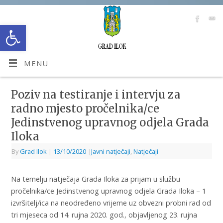
Open toolbar
MENU
Poziv na testiranje i intervju za
radno mjesto pročelnika/ce
Jedinstvenog upravnog odjela Grada
Iloka
By
Grad Ilok
|
13/10/2020
|
Javni natječaji
,
Natječaji
Na temelju natječaja Grada Iloka za prijam u službu
pročelnika/ce Jedinstvenog upravnog odjela Grada Iloka – 1
izvršitelj/ica na neodređeno vrijeme uz obvezni probni rad od
tri mjeseca od 14. rujna 2020. god., objavljenog 23. rujna