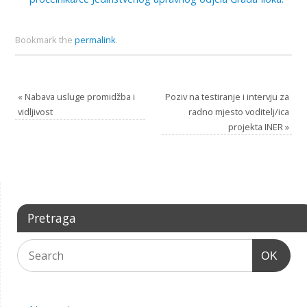
Bookmark the
permalink
.
«
Nabava usluge promidžba i
Poziv na testiranje i intervju za
vidljivost
radno mjesto voditelj/ica
projekta INER
»
Pretraga
OK